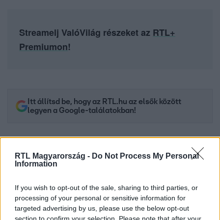
Streamelj ValóVilág részeket az
RTL+
Premiumon
!
Itt állítsd be, hogy az RTL.hu az elsők között
legyen a Google-találatokban!
RTL Magyarország -
Do Not Process My Personal
Information
If you wish to opt-out of the sale, sharing to third parties, or
processing of your personal or sensitive information for
targeted advertising by us, please use the below opt-out
section to confirm your selection. Please note that after your