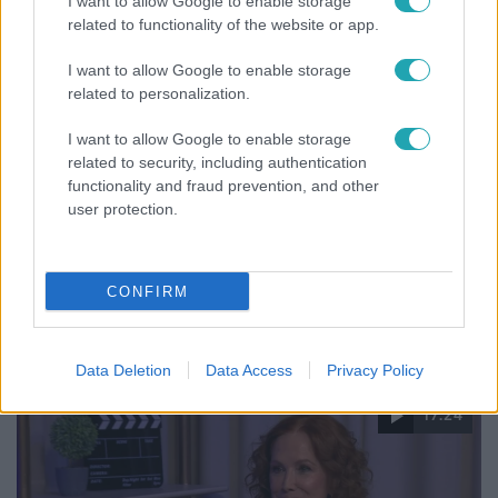
I want to allow Google to enable storage
related to functionality of the website or app.
3:23
I want to allow Google to enable storage
related to personalization.
I want to allow Google to enable storage
related to security, including authentication
functionality and fraud prevention, and other
user protection.
Fókusz
CONFIRM
Hazaszállították a kórházból Kati nénit, a házuk
előtt vették észre, hogy már nem él
Data Deletion
Data Access
Privacy Policy
17:24