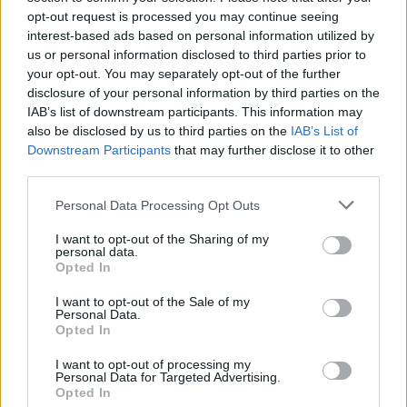
opt-out request is processed you may continue seeing
Kövess minket, és értesülj a friss hírekről a
interest-based ads based on personal information utilized by
us or personal information disclosed to third parties prior to
Facebookon is!
your opt-out. You may separately opt-out of the further
disclosure of your personal information by third parties on the
Követem
IAB’s list of downstream participants. This information may
also be disclosed by us to third parties on the
IAB’s List of
Downstream Participants
that may further disclose it to other
third parties.
Please note that this website/app uses one or more Google
Personal Data Processing Opt Outs
services and may gather and store information including but
#
VALÓVILÁG
#
EXTRA VIDEÓK
#
VALÓVILÁG11
not limited to your visit or usage behaviour. You may click to
I want to opt-out of the Sharing of my
personal data.
grant or deny consent to Google and its third-party tags to
#
VV11
#
11. ÉVAD
#
EXTRA VIDEÓ
#
VV MÁRIÓ
Opted In
use your data for below specified purposes in below Google
#
PÓK
#
VV LISSZA
#
SZAKÍTÁS
consent section.
I want to opt-out of the Sale of my
Personal Data.
Opted In
I want to opt-out of processing my
Personal Data for Targeted Advertising.
Opted In