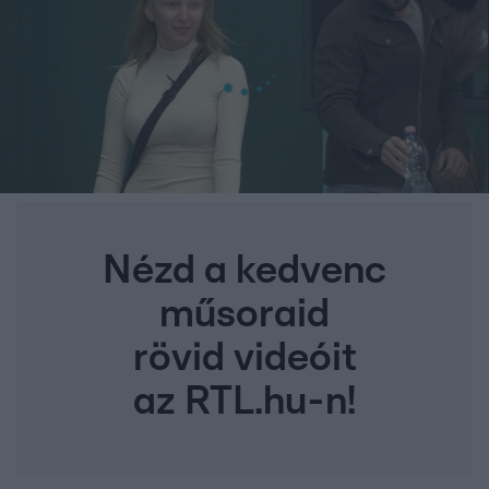
Nézd a kedvenc
műsoraid
rövid videóit
az RTL.hu-n!