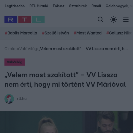
Legfrissebb
RTL Híradó
Fókusz
Sztárhírek
Randi
Celeb vagyok, me
#
Babits Marcella
#
Szellő István
#
Most Wanted
#
Gallusz Niko
Címlap
›
ValóVilág
›
„Velem most szakított” – VV Lissza nem érti, hogy mi történt VV Márióval
ValóVilág
„Velem most szakított” – VV Lissza
nem érti, hogy mi történt VV Márióval
rtl.hu