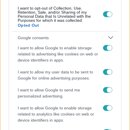
I want to opt-out of Collection, Use,
Retention, Sale, and/or Sharing of my
Personal Data that Is Unrelated with the
Purposes for which it was collected.
Népszerű
Opted Out
Google consents
I want to allow Google to enable storage
related to advertising like cookies on web or
device identifiers in apps.
I want to allow my user data to be sent to
Google for online advertising purposes.
I want to allow Google to send me
personalized advertising.
I want to allow Google to enable storage
Bulvár
related to analytics like cookies on web or
Már nagymama, de a fiai is kész férfiak: friss fotón
device identifiers in apps.
Szandi fiai