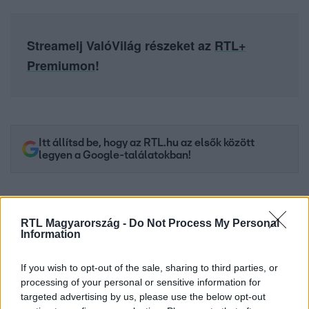
Streamelj ValóVilág részeket az
RTL+
Premiumon
!
Itt állítsd be, hogy az RTL.hu az elsők között
legyen a Google-találatokban!
RTL Magyarország -
Do Not Process My Personal
Information
If you wish to opt-out of the sale, sharing to third parties, or
processing of your personal or sensitive information for
targeted advertising by us, please use the below opt-out