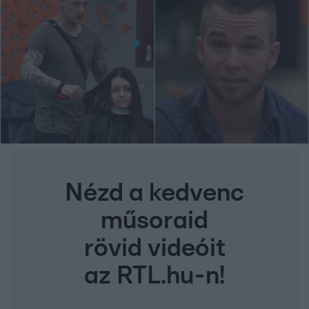
Nézd a kedvenc
műsoraid
rövid videóit
az RTL.hu-n!