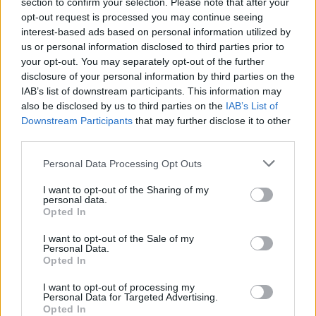
section to confirm your selection. Please note that after your
opt-out request is processed you may continue seeing
Kövess minket, és értesülj a friss hírekről a
interest-based ads based on personal information utilized by
Facebookon is!
us or personal information disclosed to third parties prior to
your opt-out. You may separately opt-out of the further
disclosure of your personal information by third parties on the
Követem
IAB’s list of downstream participants. This information may
also be disclosed by us to third parties on the
IAB’s List of
Downstream Participants
that may further disclose it to other
third parties.
Please note that this website/app uses one or more Google
Personal Data Processing Opt Outs
services and may gather and store information including but
#
VALÓVILÁG
#
VALÓVILÁG11
#
ADÁSRÉSZLETEK
not limited to your visit or usage behaviour. You may click to
I want to opt-out of the Sharing of my
personal data.
#
VV11
#
11. ÉVAD
#
VV SAJTI
#
VV MÁRIÓ
grant or deny consent to Google and its third-party tags to
Opted In
use your data for below specified purposes in below Google
#
PÁRBAJ
#
KIVÁLASZTÁS
#
VV MELINA
#
BALHÉ
consent section.
I want to opt-out of the Sale of my
Personal Data.
#
VESZEKEDÉS
Opted In
I want to opt-out of processing my
Personal Data for Targeted Advertising.
Opted In