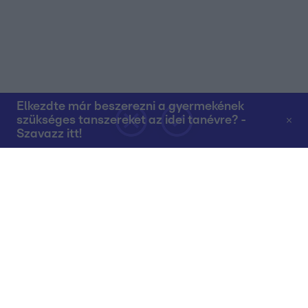
Elkezdte már beszerezni a gyermekének
szükséges tanszereket az idei tanévre? -
Szavazz itt!