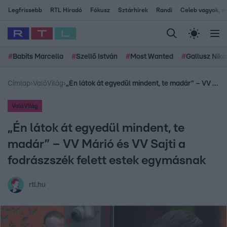
Legfrissebb
RTL Híradó
Fókusz
Sztárhírek
Randi
Celeb vagyok, me
#
Babits Marcella
#
Szellő István
#
Most Wanted
#
Gallusz Niko
Címlap
›
ValóVilág
›
„Én látok át egyedül mindent, te madár” – VV Márió és VV Sajti a fodrászszék felett estek egymásnak
ValóVilág
„Én látok át egyedül mindent, te
madár” – VV Márió és VV Sajti a
fodrászszék felett estek egymásnak
rtl.hu