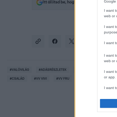
Google 
Itt állítsd be, hogy az RTL.hu az elsők 
I want t
web or d
I want t
purpose
I want 
I want t
web or d
#
VALÓVILÁG
#
ADÁSRÉSZLETEK
#
VALÓVILÁG10 POWERED 
I want t
or app.
#
CSALÁD
#
VV VIVI
#
VV FRU
I want t
I want t
authenti