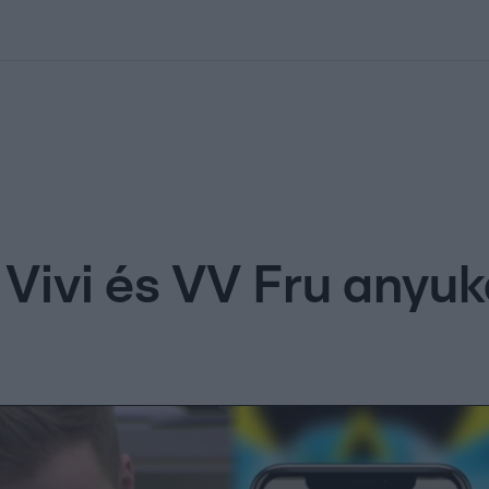
kolett
#
Időjárás
#
RTL műsor
#
Víz
#
Magyar Péter
#
Csillagjeg
Vivi és VV Fru anyuk