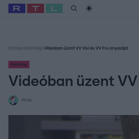
#
Babits Marcella
#
Szellő István
#
Most Wanted
#
Gallusz Ni
Címlap
›
ValóVilág
›
Videóban üzent VV Vivi és VV Fru anyukája!
ValóVilág
Videóban üzent VV 
rtl.hu