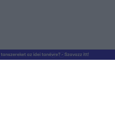
nszereket az idei tanévre? - Szavazz itt!
Kapcsolat
RTL Group Beszál
Magatartási Kó
az RTL+-on
Vállalati hírek