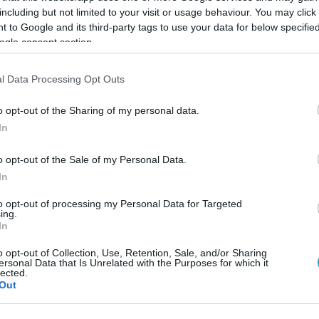
including but not limited to your visit or usage behaviour. You may click 
 to Google and its third-party tags to use your data for below specifi
ogle consent section.
Link másolása
l Data Processing Opt Outs
o opt-out of the Sharing of my personal data.
rbaj utolsó feladatát
, ezért üzenetet kaptak a
In
natok!
o opt-out of the Sale of my Personal Data.
In
to opt-out of processing my Personal Data for Targeted
ing.
In
RTL+ Premiumon
!
o opt-out of Collection, Use, Retention, Sale, and/or Sharing
ersonal Data that Is Unrelated with the Purposes for which it
lected.
Out