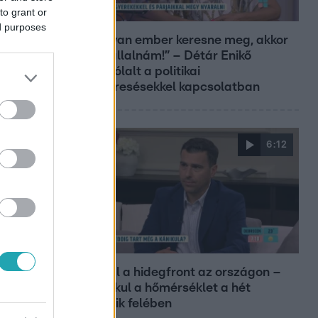
to grant or
Reggeli
ed purposes
„Ha olyan ember keresne meg, akkor
sem vállalnám!” – Détár Enikő
megszólalt a politikai
megkeresésekkel kapcsolatban
6:12
Reggeli
Átvonul a hidegfront az országon –
így alakul a hőmérséklet a hét
második felében