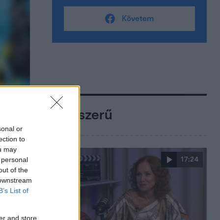
Követem
Népszerű
sonal or
ection to
ou may
 personal
17:24
out of the
 downstream
B’s List of
er and store