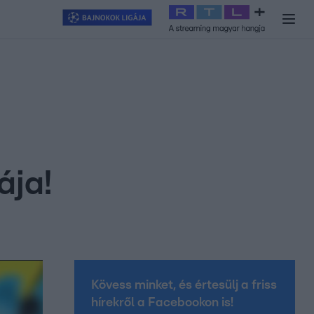
y
#
RTL+
#
Exek csatája 2026
#
Celeb vagyok, ments ki innen
#
H
ája!
Kövess minket, és értesülj a friss
hírekről a Facebookon is!