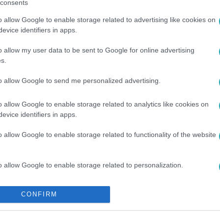
consents
között legyen a Google-találatokban!
o allow Google to enable storage related to advertising like cookies on
evice identifiers in apps.
o allow my user data to be sent to Google for online advertising
s.
to allow Google to send me personalized advertising.
o allow Google to enable storage related to analytics like cookies on
evice identifiers in apps.
BY BIG BROTHER
#
VALÓVILÁG10
#
VV10
#
VIDEÓÜZENET
o allow Google to enable storage related to functionality of the website
o allow Google to enable storage related to personalization.
o allow Google to enable storage related to security, including
CONFIRM
cation functionality and fraud prevention, and other user protection.