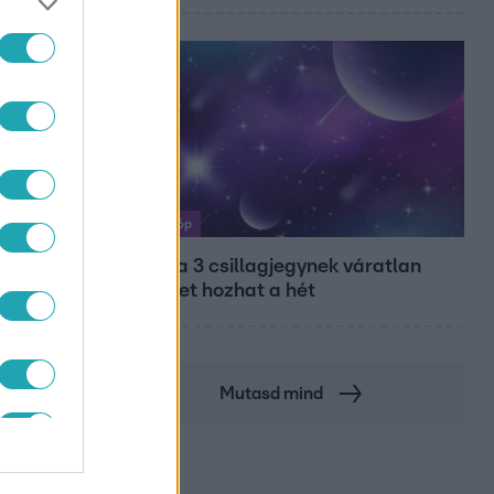
Horoszkóp
Ennek a 3 csillagjegynek váratlan
sikereket hozhat a hét
Mutasd mind