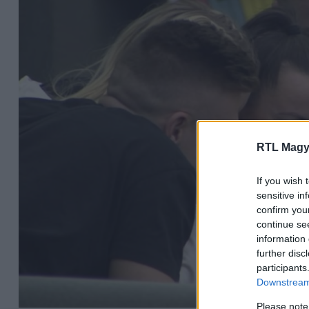
RTL Magy
If you wish 
sensitive in
confirm you
continue se
information 
further disc
participants
Downstream 
Please note