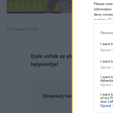
Please note
information 
deny consent
in below Go
2021. január 4. 13:30
Persona
I want t
Opted 
Ezek voltak az elmúlt hét legizgal
I want t
helyezettje!
Opted 
I want 
Advertis
Opted 
I want t
Streamelj ValóVilág részeket az
of my P
was col
Opted 