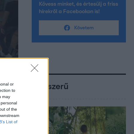
Kövess minket, és értesülj a friss
hírekről a Facebookon is!
Követem
sonal or
Népszerű
ection to
ou may
 personal
out of the
 downstream
B’s List of