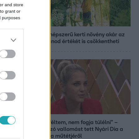
er and store
to grant or
ed purposes
Életmód
Ez a 3 népszerű kerti növény akár az
ingatlanod értékét is csökkentheti
Bulvár
„Attól féltem, nem fogja túlélni” –
megrázó vallomást tett Nyári Dia a
kislánya műtétjéről