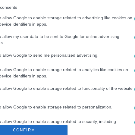
consents
o allow Google to enable storage related to advertising like cookies on
között legyen a Google-találatokban!
evice identifiers in apps.
o allow my user data to be sent to Google for online advertising
s.
to allow Google to send me personalized advertising.
o allow Google to enable storage related to analytics like cookies on
evice identifiers in apps.
o allow Google to enable storage related to functionality of the website
BIG BROTHER
#
VV10
#
LEGNÉZETTEBB
#
LEGVICCESEBB
o allow Google to enable storage related to personalization.
o allow Google to enable storage related to security, including
cation functionality and fraud prevention, and other user protection.
CONFIRM