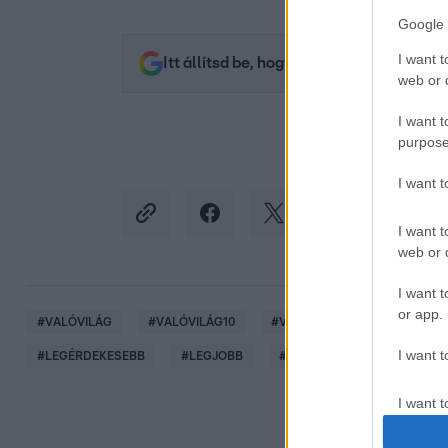
Google 
I want t
Itt állítsd be, hogy az RTL.hu az elsők 
web or d
I want t
purpose
I want 
I want t
web or d
I want t
or app.
#
VALÓVILÁG
#
VALÓVILÁG10
#
VALÓVILÁG10 POWERED BY 
I want t
#
LEGÉRDEKESEBB
#
LEGJOBB
#
PILLANATOK
I want t
authenti