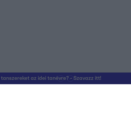
nszereket az idei tanévre? - Szavazz itt!