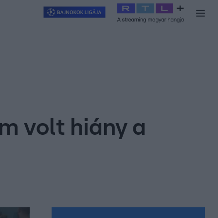
y
#
RTL+
#
Exek csatája 2026
#
Celeb vagyok, ments ki innen
#
H
m volt hiány a