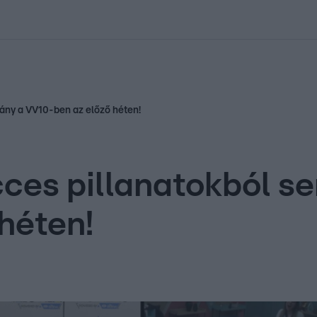
kolett
#
Időjárás
#
RTL műsor
#
Víz
#
Magyar Péter
#
Csillagjeg
hiány a VV10-ben az előző héten!
cces pillanatokból se
héten!