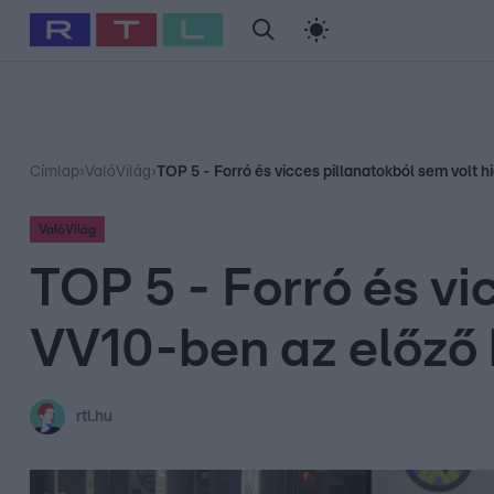
#
Babits Marcella
#
Szellő István
#
Most Wanted
#
Gallusz Ni
Címlap
›
ValóVilág
›
TOP 5 - Forró és vicces pillanatokból sem volt 
ValóVilág
TOP 5 - Forró és vi
VV10-ben az előző 
rtl.hu