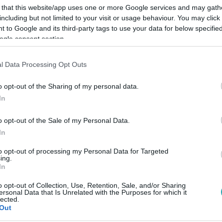
 that this website/app uses one or more Google services and may gath
including but not limited to your visit or usage behaviour. You may click 
 to Google and its third-party tags to use your data for below specifi
ogle consent section.
Link másolása
l Data Processing Opt Outs
o opt-out of the Sharing of my personal data.
In
masabb VV videói! Íme a toplista első öt
o opt-out of the Sale of my Personal Data.
In
to opt-out of processing my Personal Data for Targeted
ing.
In
o opt-out of Collection, Use, Retention, Sale, and/or Sharing
RTL+ Premiumon
!
ersonal Data that Is Unrelated with the Purposes for which it
lected.
Out