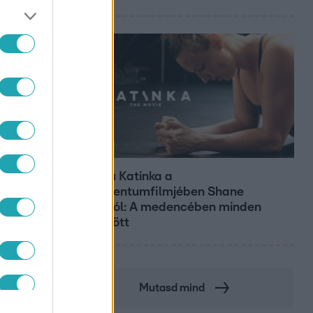
Kultúra
Hosszú Katinka a
dokumentumfilmjében Shane
Tusupról: A medencében minden
működött
Mutasd mind