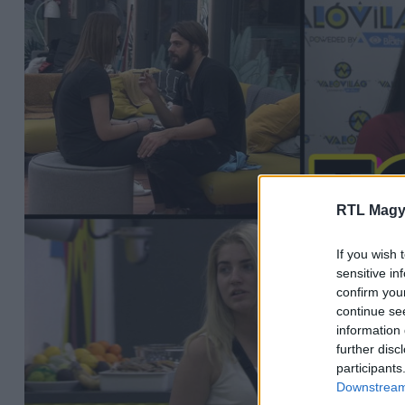
RTL Magy
If you wish 
sensitive in
confirm you
continue se
information 
further disc
participants
Downstream 