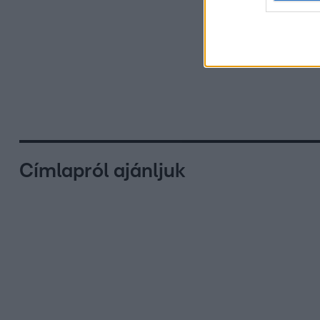
Címlapról ajánljuk