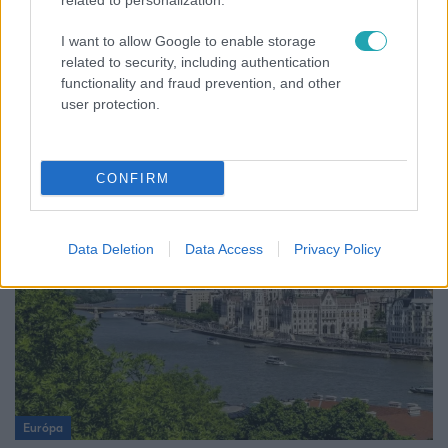
related to personalization.
I want to allow Google to enable storage
related to security, including authentication
functionality and fraud prevention, and other
Fókusz
user protection.
Megvan, kik váltják a fenyegetés miatt visszalépő
Majkát a SIC Feszten
CONFIRM
Data Deletion
Data Access
Privacy Policy
Európa