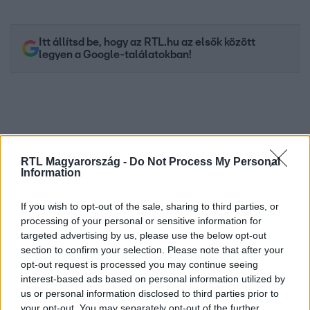
Itt állítsd be, hogy az RTL.hu az elsők között
legyen a Google-találatokban!
RTL Magyarország -
Do Not Process My Personal
Information
If you wish to opt-out of the sale, sharing to third parties, or
processing of your personal or sensitive information for
targeted advertising by us, please use the below opt-out
Kövess minket, és értesülj a friss hírekről a
section to confirm your selection. Please note that after your
Facebookon is!
opt-out request is processed you may continue seeing
interest-based ads based on personal information utilized by
Követem
us or personal information disclosed to third parties prior to
your opt-out. You may separately opt-out of the further