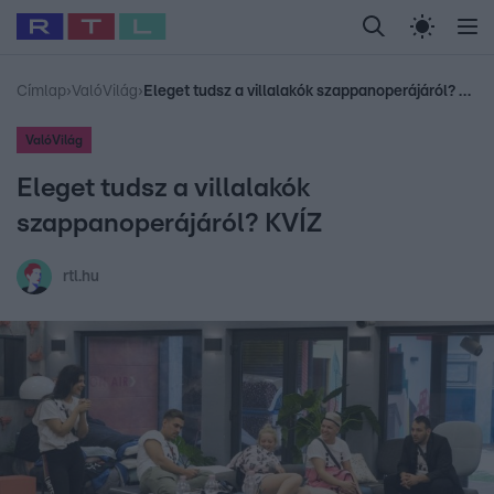
Legfrissebb
RTL Híradó
Fókusz
Sztárhírek
Randi
Celeb vagyok, me
#
Babits Marcella
#
Szellő István
#
Most Wanted
#
Gallusz Niko
Címlap
›
ValóVilág
›
Eleget tudsz a villalakók szappanoperájáról? KVÍZ
ValóVilág
Eleget tudsz a villalakók
szappanoperájáról? KVÍZ
rtl.hu