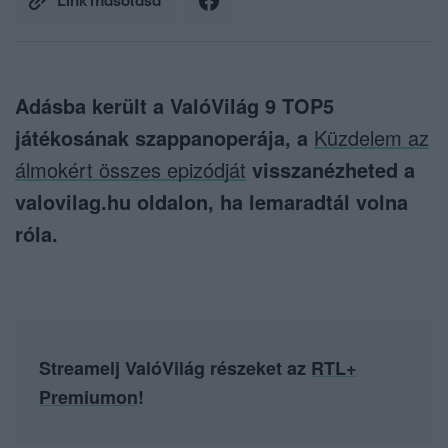
Link másolása
Adásba került a ValóVilág 9 TOP5
játékosának szappanoperája, a
Küzdelem az
álmokért összes epizódját
visszanézheted a
valovilag.hu oldalon, ha lemaradtál volna
róla.
Streamelj ValóVilág részeket az
RTL+
Premiumon
!