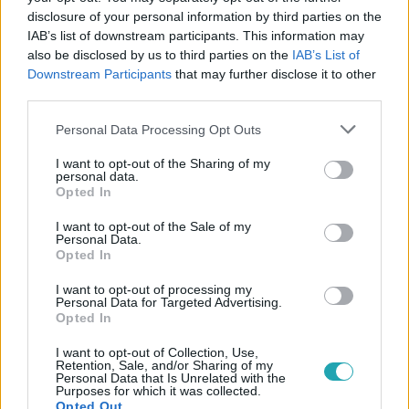
disclosure of your personal information by third parties on the
IAB’s list of downstream participants. This information may
also be disclosed by us to third parties on the
IAB’s List of
Downstream Participants
that may further disclose it to other
third parties.
#
VALÓVILÁG
#
VALÓ VILÁG 9 POWERED BY BIG BROTHER
Please note that this website/app uses one or more Google
Personal Data Processing Opt Outs
#
VV9
#
VV ADRI
#
VV HUNOR
#
VV ZSUZSU
services and may gather and store information including but
#
VV ROLI
#
VV GREG
not limited to your visit or usage behaviour. You may click to
I want to opt-out of the Sharing of my
personal data.
grant or deny consent to Google and its third-party tags to
Opted In
use your data for below specified purposes in below Google
consent section.
I want to opt-out of the Sale of my
Personal Data.
Opted In
I want to opt-out of processing my
Personal Data for Targeted Advertising.
Népszerű
Opted In
I want to opt-out of Collection, Use,
Retention, Sale, and/or Sharing of my
Personal Data that Is Unrelated with the
Purposes for which it was collected.
Opted Out