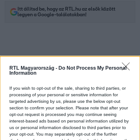
Itt állítsd be, hogy az RTL.hu az elsők között
legyen a Google-találatokban!
RTL Magyarország -
Do Not Process My Personal
Information
If you wish to opt-out of the sale, sharing to third parties, or
processing of your personal or sensitive information for
Kövess minket, és értesülj a friss hírekről a
targeted advertising by us, please use the below opt-out
Facebookon is!
section to confirm your selection. Please note that after your
opt-out request is processed you may continue seeing
interest-based ads based on personal information utilized by
Követem
us or personal information disclosed to third parties prior to
your opt-out. You may separately opt-out of the further