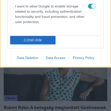
I want to allow Google to enable storage
related to security, including authentication
Fókusz
functionality and fraud prevention, and other
user protection.
Majka hiába mondta le erdélyi koncertjét, a
rajongók így is felköszöntötték a születésnapján
CONFIRM
8:33
Data Deletion
Data Access
Privacy Policy
Fókusz
Rubint Réka: A betegség megtanított türelmesnek