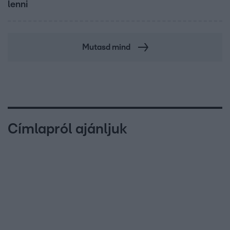
lenni
Mutasd mind
Címlapról ajánljuk