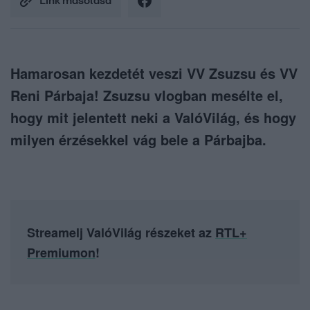
Link másolása
Hamarosan kezdetét veszi VV Zsuzsu és VV
Reni Párbaja! Zsuzsu vlogban mesélte el,
hogy mit jelentett neki a ValóVilág, és hogy
milyen érzésekkel vág bele a Párbajba.
Streamelj ValóVilág részeket az
RTL+
Premiumon
!