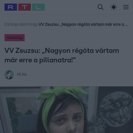
Legfrissebb
RTL Híradó
Fókusz
Sztárhírek
Randi
Celeb vagyok, me
#
Babits Marcella
#
Szellő István
#
Most Wanted
#
Gallusz Niko
Címlap
›
ValóVilág
›
VV Zsuzsu: „Nagyon régóta vártam már erre a pillanatra!”
ValóVilág
VV Zsuzsu: „Nagyon régóta vártam
már erre a pillanatra!”
rtl.hu