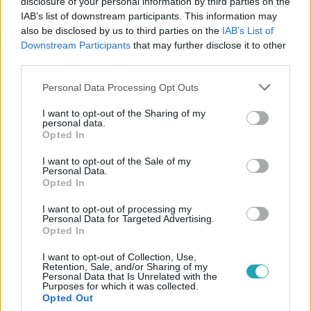
disclosure of your personal information by third parties on the
IAB’s list of downstream participants. This information may
also be disclosed by us to third parties on the
IAB’s List of
Downstream Participants
that may further disclose it to other
#
VALÓVILÁG
#
VALÓVILÁG9 POWERED BY BIG BROTHER
third parties.
#
VALÓVILÁG9
#
VV9
#
#VVLOG
#
VLOG
Please note that this website/app uses one or more Google
Personal Data Processing Opt Outs
services and may gather and store information including but
#
VV ZSUZSU
#
PÁRBAJ
not limited to your visit or usage behaviour. You may click to
I want to opt-out of the Sharing of my
personal data.
grant or deny consent to Google and its third-party tags to
Opted In
use your data for below specified purposes in below Google
consent section.
I want to opt-out of the Sale of my
Personal Data.
Opted In
I want to opt-out of processing my
Népszerű
Personal Data for Targeted Advertising.
Opted In
I want to opt-out of Collection, Use,
Retention, Sale, and/or Sharing of my
Personal Data that Is Unrelated with the
21:40
Purposes for which it was collected.
Opted Out