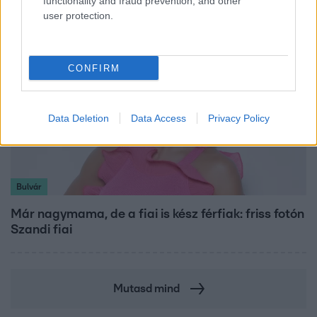
functionality and fraud prevention, and other
user protection.
CONFIRM
Data Deletion
Data Access
Privacy Policy
Bulvár
Már nagymama, de a fiai is kész férfiak: friss fotón
Szandi fiai
Mutasd mind