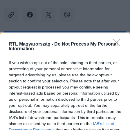
Kövess minket, és értesülj a friss hírekről a
RTL Magyarország -
Do Not Process My Personal
Information
Facebookon is!
If you wish to opt-out of the sale, sharing to third parties, or
Követem
processing of your personal or sensitive information for
targeted advertising by us, please use the below opt-out
section to confirm your selection. Please note that after your
opt-out request is processed you may continue seeing
interest-based ads based on personal information utilized by
us or personal information disclosed to third parties prior to
#
VÁLASZTÁS 2022
#
OSVÁTH ZSOLT
#
GYŐZIKE
your opt-out. You may separately opt-out of the further
disclosure of your personal information by third parties on the
#
BÉKEMENET
#
CSALÁD
#
GYERMEKVÉDELEM
IAB’s list of downstream participants. This information may
also be disclosed by us to third parties on the
IAB’s List of
#
FIDESZ
#
KAMPÁNY
#
NYÍLT LEVÉL
#
VÁLASZTÁS
Downstream Participants
that may further disclose it to other