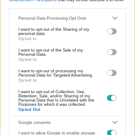
#
MA
third parties.
Please note that this website/app uses one or more Google
Personal Data Processing Opt Outs
services and may gather and store information including but
not limited to your visit or usage behaviour. You may click to
I want to opt-out of the Sharing of my
personal data.
grant or deny consent to Google and its third-party tags to
Opted In
use your data for below specified purposes in below Google
consent section.
I want to opt-out of the Sale of my
Personal Data.
Népszerű
Opted In
I want to opt-out of processing my
Personal Data for Targeted Advertising.
Opted In
I want to opt-out of Collection, Use,
Retention, Sale, and/or Sharing of my
Personal Data that Is Unrelated with the
Purposes for which it was collected.
Opted Out
Google consents
I want to allow Google to enable storage