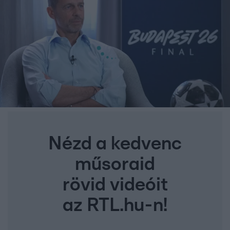
Nézd a kedvenc
műsoraid
rövid videóit
az RTL.hu-n!