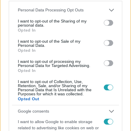
Please note that this website/app uses one or more Google
Personal Data Processing Opt Outs
services and may gather and store information including but
Kövess minket, és értesülj a friss hírekről a
not limited to your visit or usage behaviour. You may click to
I want to opt-out of the Sharing of my
Facebookon is!
personal data.
grant or deny consent to Google and its third-party tags to
Opted In
use your data for below specified purposes in below Google
consent section.
Követem
I want to opt-out of the Sale of my
Personal Data.
Opted In
I want to opt-out of processing my
Personal Data for Targeted Advertising.
Opted In
#
UEFA
#
SPORT
#
EXKLUZÍV INTERJÚ
#
FOCI
I want to opt-out of Collection, Use,
Retention, Sale, and/or Sharing of my
Personal Data that Is Unrelated with the
#
FUTBALL
#
LABDARÚGÁS
#
BAJNOKOK LIGÁJA
Purposes for which it was collected.
Opted Out
#
PSG-ARSENAL
#
ALEKSANDER CEFERIN
#
MAGYARORSZÁG
#
SZOBOSZLAI DOMINIK
Google consents
#
PUSKÁS FERENC
I want to allow Google to enable storage
related to advertising like cookies on web or