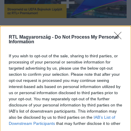
Kattints és streameld az 2025/2026-os UEFA Bajnokok Ligája,
Európa Liga és Konferencia Liga szezon mérkőzéseit
RTL Magyarország -
Do Not Process My Personal
szeptembertől az
RTL+ Premiumon
!
Information
If you wish to opt-out of the sale, sharing to third parties, or
processing of your personal or sensitive information for
Itt állítsd be, hogy az RTL.hu az elsők között
targeted advertising by us, please use the below opt-out
legyen a Google-találatokban!
section to confirm your selection. Please note that after your
opt-out request is processed you may continue seeing
interest-based ads based on personal information utilized by
us or personal information disclosed to third parties prior to
your opt-out. You may separately opt-out of the further
disclosure of your personal information by third parties on the
IAB’s list of downstream participants. This information may
also be disclosed by us to third parties on the
IAB’s List of
Downstream Participants
that may further disclose it to other
third parties.