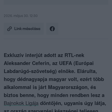
2026. május 30. 12:30
Link másolása
Exkluzív interjút adott az RTL-nek
Aleksander Ceferin, az UEFA (Európai
Labdarúgó-szövetség) elnöke. Elárulta,
hogy dédnagyapja magyar volt, ezért több
alkalommal is járt Magyarországon, és
biztos benne, hogy minden rendben lesz a
Bajnokok Ligája
döntőjén, ugyanis úgy látja,
az ország szervezési készségei teljesen