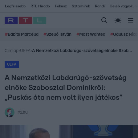
Legfrissebb
RTL Híradó
Fókusz
Sztárhírek
Randi
Celeb vagyok, me
#
Babits Marcella
#
Szellő István
#
Most Wanted
#
Gallusz Niko
Címlap
›
UEFA
›
A Nemzetközi Labdarúgó-szövetség elnöke Szoboszlai Dominikről: „Puskás óta nem volt ilyen játékos”
UEFA
A Nemzetközi Labdarúgó-szövetség
elnöke Szoboszlai Dominikről:
„Puskás óta nem volt ilyen játékos”
rtl.hu