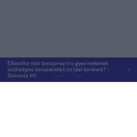
Elkezdte már beszerezni a gyermekének
szükséges tanszereket az idei tanévre? -
Szavazz itt!