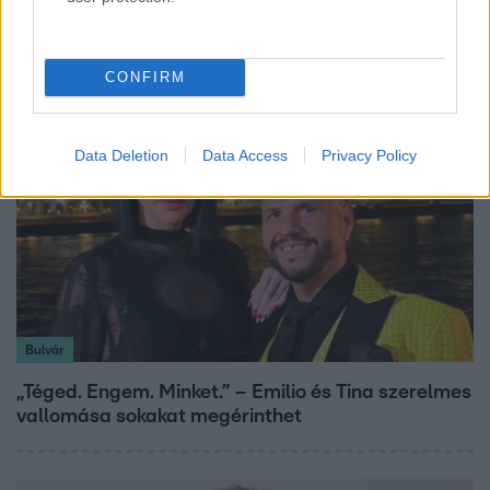
"Nem beszélek már vele évek óta" - Édesapja
kitagadta Nagy Zsoltot
CONFIRM
Data Deletion
Data Access
Privacy Policy
Bulvár
„Téged. Engem. Minket.” – Emilio és Tina szerelmes
vallomása sokakat megérinthet