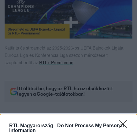
Kattints és streameld az 2025/2026-os UEFA Bajnokok Ligája,
Európa Liga és Konferencia Liga szezon mérkőzéseit
szeptembertől az
RTL+ Premiumon
!
Itt állítsd be, hogy az RTL.hu az elsők között
legyen a Google-találatokban!
RTL Magyarország -
Do Not Process My Personal
Information