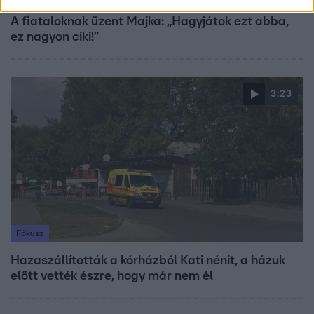
A fiataloknak üzent Majka: „Hagyjátok ezt abba,
ez nagyon ciki!”
3:23
Fókusz
Hazaszállították a kórházból Kati nénit, a házuk
előtt vették észre, hogy már nem él