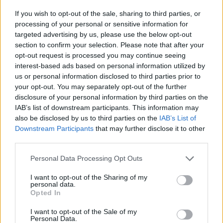
If you wish to opt-out of the sale, sharing to third parties, or
processing of your personal or sensitive information for
targeted advertising by us, please use the below opt-out
section to confirm your selection. Please note that after your
opt-out request is processed you may continue seeing
Kövess minket, és értesülj a friss hírekről a
interest-based ads based on personal information utilized by
Facebookon is!
us or personal information disclosed to third parties prior to
your opt-out. You may separately opt-out of the further
disclosure of your personal information by third parties on the
Követem
IAB’s list of downstream participants. This information may
also be disclosed by us to third parties on the
IAB’s List of
Downstream Participants
that may further disclose it to other
third parties.
Please note that this website/app uses one or more Google
Personal Data Processing Opt Outs
services and may gather and store information including but
#
UEFA
#
SPORT
#
FOCI
#
FUTBALL
not limited to your visit or usage behaviour. You may click to
I want to opt-out of the Sharing of my
personal data.
#
LABDARÚGÁS
#
BAJNOKOK LIGÁJA
grant or deny consent to Google and its third-party tags to
Opted In
use your data for below specified purposes in below Google
#
PARIS SAINT-GERMAIN
#
ARANYLABDA
consent section.
I want to opt-out of the Sale of my
Personal Data.
#
SZERZŐDÉSHOSSZABBÍTÁS
#
OUSMANE DEMBÉLÉ