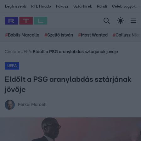
Legfrissebb
RTL Híradó
Fókusz
Sztárhírek
Randi
Celeb vagyok, me
#
Babits Marcella
#
Szellő István
#
Most Wanted
#
Gallusz Niko
Címlap
›
UEFA
›
Eldőlt a PSG aranylabdás sztárjának jövője
UEFA
Eldőlt a PSG aranylabdás sztárjának
jövője
Ferkai Marcell