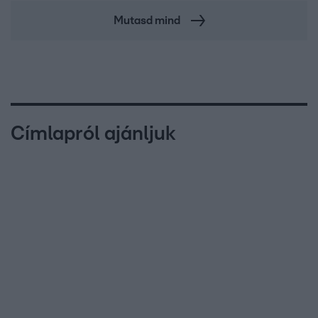
Mutasd mind
Címlapról ajánljuk