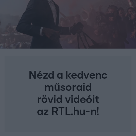
Nézd a kedvenc
műsoraid
rövid videóit
az RTL.hu-n!