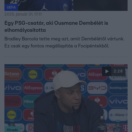
UEFA
2025. január 31. 17:11
Egy PSG-csatár, aki Ousmane Dembélét is
elhomályosította
Bradley Barcola tette meg azt, amit Dembélétől vártunk.
Ez csak egy fontos megállapítás a Focipéntekből.
2:28
Híradó