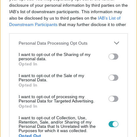
disclosure of your personal information by third parties on the
IAB’s list of downstream participants. This information may
also be disclosed by us to third parties on the
IAB’s List of
Downstream Participants
that may further disclose it to other
third parties.
UEFA
2025. szeptember 10. 17:15
Please note that this website/app uses one or more Google
Personal Data Processing Opt Outs
Lisztes Krisztián: Kloséhoz tudnám hasonlítani
services and may gather and store information including but
not limited to your visit or usage behaviour. You may click to
I want to opt-out of the Sharing of my
Varga Barnabást
personal data.
grant or deny consent to Google and its third-party tags to
Opted In
Varga Barna, Pécsi Ármin, Ousmane Dembélé és Miroslav
use your data for below specified purposes in below Google
Klose is szóba kerül a Gólvonal legújabb adásában.
consent section.
I want to opt-out of the Sale of my
Personal Data.
Opted In
I want to opt-out of processing my
Personal Data for Targeted Advertising.
Opted In
I want to opt-out of Collection, Use,
Retention, Sale, and/or Sharing of my
Personal Data that Is Unrelated with the
Purposes for which it was collected.
Opted Out