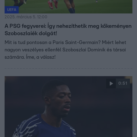
UEFA
2025. március 5. 12:00
A PSG fegyverei: Így nehezíthetik meg kőkeményen
Szoboszlaiék dolgát!
Mit is tud pontosan a Paris Saint-Germain? Miért lehet
nagyon veszélyes ellenfél Szoboszlai Dominik és társai
számára. Íme, a válasz!
0:51