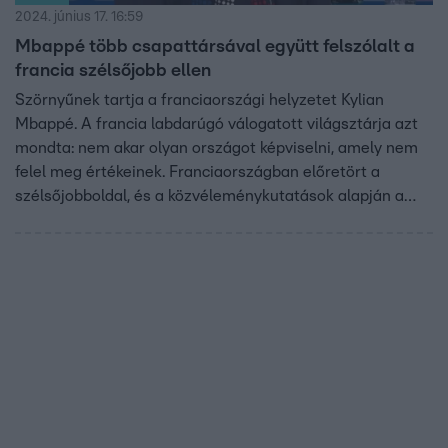
2024. június 17. 16:59
Mbappé több csapattársával együtt felszólalt a
francia szélsőjobb ellen
Szörnyűnek tartja a franciaországi helyzetet Kylian
Mbappé. A francia labdarúgó válogatott világsztárja azt
mondta: nem akar olyan országot képviselni, amely nem
felel meg értékeinek. Franciaországban előretört a
szélsőjobboldal, és a közvéleménykutatások alapján a
Marine Le Pen vezette Nemzeti Tömörülés nyerheti az
előrehozott parlamenti választást.