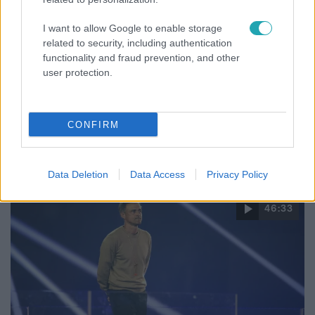
I want to allow Google to enable storage
UEFA
related to security, including authentication
2025. május 31. 16:30
functionality and fraud prevention, and other
user protection.
Itt tudod online streamen nézni a PSG–Inter
Bajnokok Ligája-döntőt!
Mutatjuk, a sérültek listáját, a várható kezdőket, és hogy
CONFIRM
hol tudod hosszabb stúdiós szakértői felvezetéssel
követni a szombati Bajnokok Ligája-finálét!
Data Deletion
Data Access
Privacy Policy
46:33