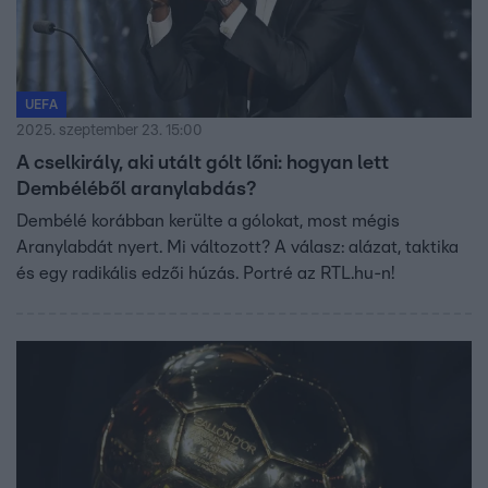
UEFA
2025. szeptember 23. 15:00
A cselkirály, aki utált gólt lőni: hogyan lett
Dembéléből aranylabdás?
Dembélé korábban kerülte a gólokat, most mégis
Aranylabdát nyert. Mi változott? A válasz: alázat, taktika
és egy radikális edzői húzás. Portré az RTL.hu-n!