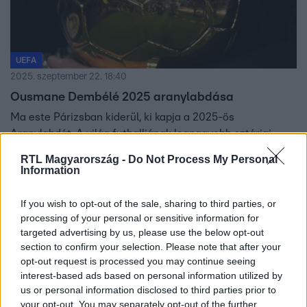
UEFA
2025. szeptember 22. 18:40
Ousmane Dembélé 2025 aranylabdása
Ma este Párizsban kiderül, ki kapja a 2025-ös
Aranylabdát. A világ futballjának legnagyobb sztárjai
vonulnak fel a vörös szőnyegen, és együtt izgulhatunk,
RTL Magyarország -
Do Not Process My Personal
hogy melyik játékos emelheti magasba a trófeát. A gálát
Information
élőben az RTL+ Premium közvetíti, itt pedig percről
percre követheted a legfontosabb történéseket: a
If you wish to opt-out of the sale, sharing to third parties, or
bevonulástól a győztes kihirdetéséig.
processing of your personal or sensitive information for
targeted advertising by us, please use the below opt-out
45:22
section to confirm your selection. Please note that after your
opt-out request is processed you may continue seeing
interest-based ads based on personal information utilized by
us or personal information disclosed to third parties prior to
your opt-out. You may separately opt-out of the further