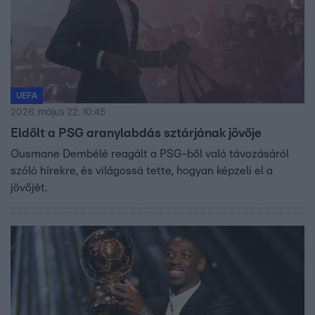
UEFA
2026. május 22. 10:45
Eldőlt a PSG aranylabdás sztárjának jövője
Ousmane Dembélé reagált a PSG-ből való távozásáról
szóló hírekre, és világossá tette, hogyan képzeli el a
jövőjét.