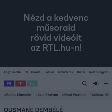
Nézd a kedvenc
műsoraid
rövid videóit
az RTL.hu-n!
Legfrissebb
RTL Híradó
Fókusz
Sztárhírek
Randi
Celeb vagyok, me
#
Babits Marcella
#
Szellő István
#
Most Wanted
#
Gallusz Niko
OUSMANE DEMBÉLÉ