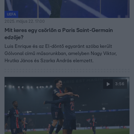
UEFA
2025. május 22. 17:00
Mit keres egy csörlőn a Paris Saint-Germain
edzője?
Luis Enrique és az El-döntő egyaránt szóba került
Gólvonal című műsorunkban, amelyben Nagy Viktor,
Hrutka János és Szarka András elemzett.
3:56