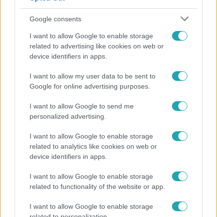
Google consents
UEFA
I want to allow Google to enable storage
2025. július 6. 9:33
related to advertising like cookies on web or
device identifiers in apps.
Musiala súlyos sérülése a Real–Dortmundot is
beárnyékolta
I want to allow my user data to be sent to
Hrutka János helyszíni beszámolója a klubvilágbajnokság
Google for online advertising purposes.
negyeddöntőiről, amelyeket beárnyékolt Jamal Musiala
súlyos sérülése.
I want to allow Google to send me
personalized advertising.
I want to allow Google to enable storage
related to analytics like cookies on web or
device identifiers in apps.
I want to allow Google to enable storage
related to functionality of the website or app.
I want to allow Google to enable storage
related to personalization.