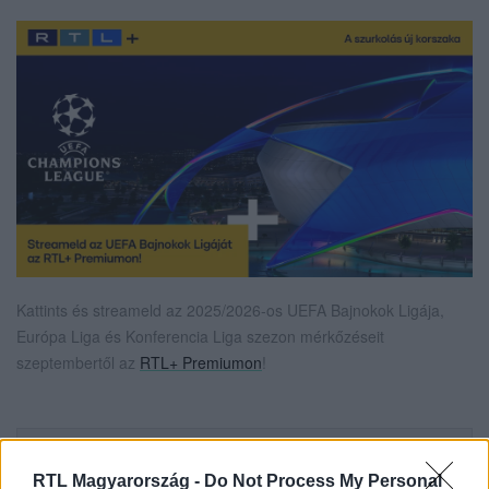
Kattints és streameld az 2025/2026-os UEFA Bajnokok Ligája,
Európa Liga és Konferencia Liga szezon mérkőzéseit
szeptembertől az
RTL+ Premiumon
!
Itt állítsd be, hogy az RTL.hu az elsők között
legyen a Google-találatokban!
RTL Magyarország -
Do Not Process My Personal