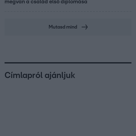
megvan a család első diplomása
Mutasd mind
Címlapról ajánljuk