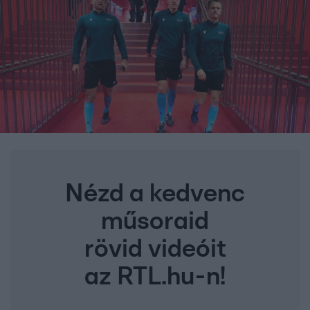
Nézd a kedvenc
műsoraid
rövid videóit
az RTL.hu-n!