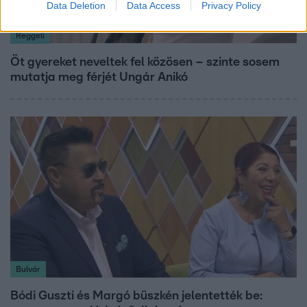
Data Deletion
Data Access
Privacy Policy
Reggeli
Öt gyereket neveltek fel közösen – szinte sosem
mutatja meg férjét Ungár Anikó
Bulvár
Bódi Guszti és Margó büszkén jelentették be: