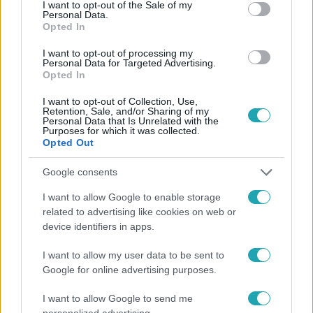
consent section.
I want to opt-out of the Sale of my
#
UEFA
#
SPORT
#
FOCI
#
FUTBALL
Personal Data.
Opted In
#
LABDARÚGÁS
#
BAJNOKOK LIGÁJA
#
DANIEL SIEBERT
I want to opt-out of processing my
#
PSG-ARSENAL
#
BL-DÖNTŐ
#
BUDAPEST
Personal Data for Targeted Advertising.
Opted In
#
JÁTÉKVEZETŐ
#
BÍRÓ
#
PSG
#
ARSENAL
I want to opt-out of Collection, Use,
Retention, Sale, and/or Sharing of my
Personal Data that Is Unrelated with the
Purposes for which it was collected.
Opted Out
Google consents
I want to allow Google to enable storage
Népszerű
related to advertising like cookies on web or
device identifiers in apps.
I want to allow my user data to be sent to
Google for online advertising purposes.
3:14
I want to allow Google to send me
personalized advertising.