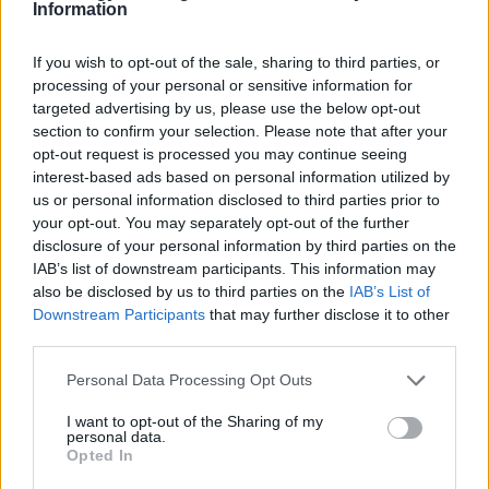
Information
If you wish to opt-out of the sale, sharing to third parties, or
processing of your personal or sensitive information for
targeted advertising by us, please use the below opt-out
section to confirm your selection. Please note that after your
opt-out request is processed you may continue seeing
interest-based ads based on personal information utilized by
us or personal information disclosed to third parties prior to
your opt-out. You may separately opt-out of the further
disclosure of your personal information by third parties on the
IAB’s list of downstream participants. This information may
Kövess minket, és értesülj a friss hírekről a
also be disclosed by us to third parties on the
IAB’s List of
Facebookon is!
Downstream Participants
that may further disclose it to other
third parties.
Követem
Please note that this website/app uses one or more Google
Personal Data Processing Opt Outs
services and may gather and store information including but
not limited to your visit or usage behaviour. You may click to
I want to opt-out of the Sharing of my
personal data.
grant or deny consent to Google and its third-party tags to
Opted In
use your data for below specified purposes in below Google