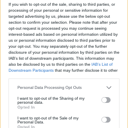
If you wish to opt-out of the sale, sharing to third parties, or
processing of your personal or sensitive information for
targeted advertising by us, please use the below opt-out
section to confirm your selection. Please note that after your
opt-out request is processed you may continue seeing
interest-based ads based on personal information utilized by
us or personal information disclosed to third parties prior to
Kövess minket, és értesülj a friss hírekről a
your opt-out. You may separately opt-out of the further
Facebookon is!
disclosure of your personal information by third parties on the
IAB’s list of downstream participants. This information may
also be disclosed by us to third parties on the
IAB’s List of
Követem
Downstream Participants
that may further disclose it to other
third parties.
Please note that this website/app uses one or more Google
Personal Data Processing Opt Outs
services and may gather and store information including but
not limited to your visit or usage behaviour. You may click to
I want to opt-out of the Sharing of my
personal data.
grant or deny consent to Google and its third-party tags to
#
UEFA
#
SPORT
#
ÖSSZEFOGLALÓ
#
FOCI
Opted In
use your data for below specified purposes in below Google
#
FUTBALL
#
LABDARÚGÁS
#
BAJNOKOK LIGÁJA
consent section.
I want to opt-out of the Sale of my
Personal Data.
#
BAJNOKOK LIGÁJA EREDMÉNYEK
#
PARIS SG
Opted In