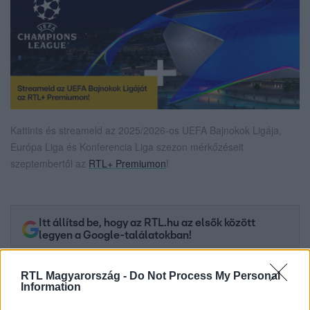
Kattints és streameld az 2025/2026-os UEFA Bajnokok Ligája,
Európa Liga és Konferencia Liga szezon mérkőzéseit
szeptembertől az
RTL+ Premiumon
!
Itt állítsd be, hogy az RTL.hu az elsők között
legyen a Google-találatokban!
RTL Magyarország -
Do Not Process My Personal
Information