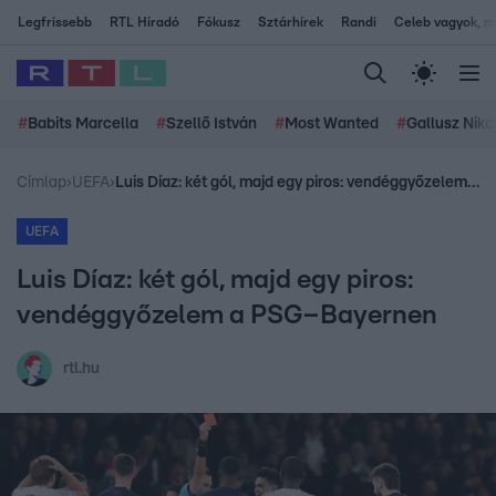
Legfrissebb
RTL Híradó
Fókusz
Sztárhírek
Randi
Celeb vagyok, me
#
Babits Marcella
#
Szellő István
#
Most Wanted
#
Gallusz Niko
Címlap
›
UEFA
›
Luis Díaz: két gól, majd egy piros: vendéggyőzelem a PSG–Bayernen
UEFA
Luis Díaz: két gól, majd egy piros:
vendéggyőzelem a PSG–Bayernen
rtl.hu