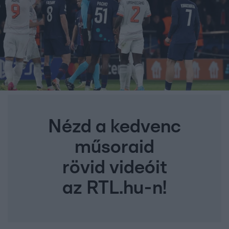
Nézd a kedvenc
műsoraid
rövid videóit
az RTL.hu-n!