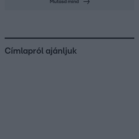
Mutasd mind
Címlapról ajánljuk