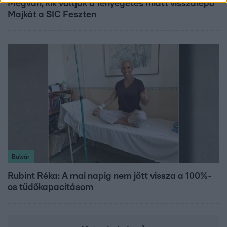
Megvan, kik váltják a fenyegetés miatt visszalépő
Majkát a SIC Feszten
Bulvár
Rubint Réka: A mai napig nem jött vissza a 100%-
os tüdőkapacitásom