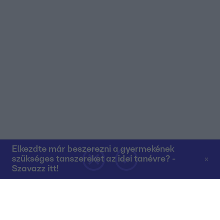
Elkezdte már beszerezni a gyermekének
szükséges tanszereket az idei tanévre? -
Szavazz itt!