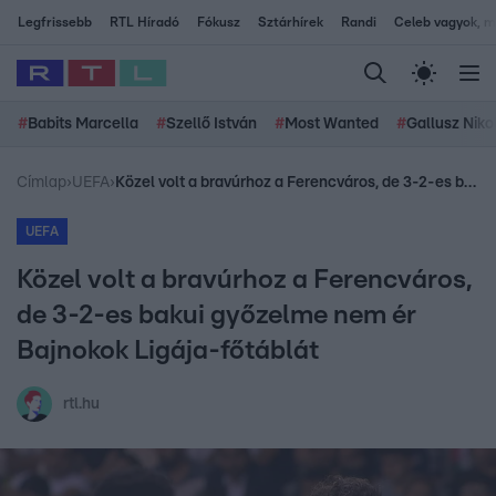
Legfrissebb
RTL Híradó
Fókusz
Sztárhírek
Randi
Celeb vagyok, me
#
Babits Marcella
#
Szellő István
#
Most Wanted
#
Gallusz Niko
Címlap
›
UEFA
›
Közel volt a bravúrhoz a Ferencváros, de 3-2-es bakui győzelme nem ér Bajnokok Ligája-főtáblát
UEFA
Közel volt a bravúrhoz a Ferencváros,
de 3-2-es bakui győzelme nem ér
Bajnokok Ligája-főtáblát
rtl.hu