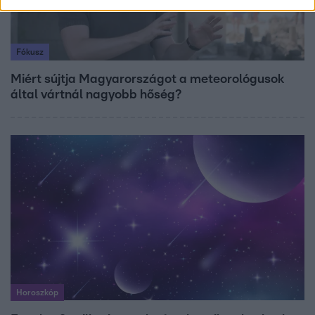
Fókusz
Miért sújtja Magyarországot a meteorológusok
által vártnál nagyobb hőség?
Horoszkóp