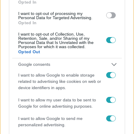
Opted In
I want to opt-out of processing my
Personal Data for Targeted Advertising.
Opted In
I want to opt-out of Collection, Use,
Retention, Sale, and/or Sharing of my
Personal Data that Is Unrelated with the
Kövess minket, és értesülj a friss hírekről a
Purposes for which it was collected.
Opted Out
Facebookon is!
Google consents
Követem
I want to allow Google to enable storage
related to advertising like cookies on web or
device identifiers in apps.
I want to allow my user data to be sent to
Google for online advertising purposes.
#
UEFA
#
SPORT
#
FOCI
#
FUTBALL
I want to allow Google to send me
#
LABDARÚGÁS
#
BAJNOKOK LIGÁJA
personalized advertising.
#
QARABAG-FERENCVÁROS