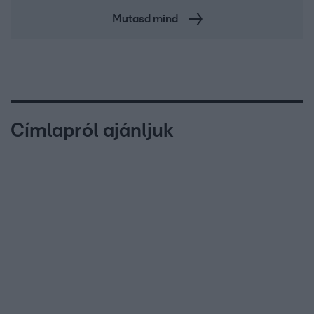
Mutasd mind
Címlapról ajánljuk