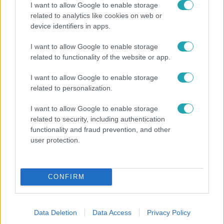
I want to allow Google to enable storage
#
BAJNOKOK LIGÁJA EREDMÉNYEK
#
QARABAĞ
related to analytics like cookies on web or
device identifiers in apps.
#
FERENCVÁROS
#
BAJNOKOK LIGÁJA PLAY-OFF
I want to allow Google to enable storage
related to functionality of the website or app.
I want to allow Google to enable storage
related to personalization.
I want to allow Google to enable storage
Népszerű
related to security, including authentication
functionality and fraud prevention, and other
user protection.
6:00
CONFIRM
Data Deletion
Data Access
Privacy Policy