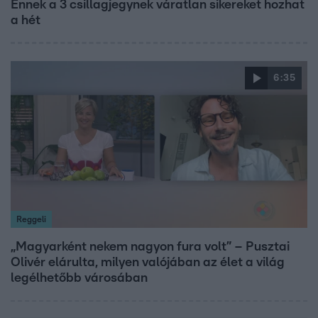
Ennek a 3 csillagjegynek váratlan sikereket hozhat
a hét
6:35
Reggeli
„Magyarként nekem nagyon fura volt” – Pusztai
Olivér elárulta, milyen valójában az élet a világ
legélhetőbb városában