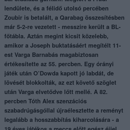
lendülete, és a félidő utolsó percében
Zoubir is betalált, a Qarabag összesítésben
már 5-2-re vezetett - messzire került a BL-
főtábla. Aztán megint kicsit közelebb,
amikor a Joseph buktatásáért megítélt 11-
est Varga Barnabás magabiztosan
értékesítette az 55. percben. Egy órányi
játék után O’Dowda kapott jó labdát, de
lövését blokkolták, az ezt követő szöglet
után Varga elvetődve lőtt mellé. A 82.
percben Tóth Alex szenzációs
szabadrúgásgóllal újraélesztette a reményt
legalább a hosszabbítás kiharcolására - a
19 éves játékos a meccs előtt egész éjjel