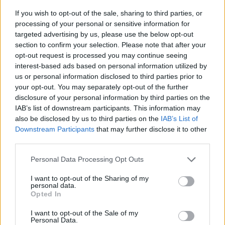
If you wish to opt-out of the sale, sharing to third parties, or
processing of your personal or sensitive information for
targeted advertising by us, please use the below opt-out
section to confirm your selection. Please note that after your
opt-out request is processed you may continue seeing
interest-based ads based on personal information utilized by
us or personal information disclosed to third parties prior to
your opt-out. You may separately opt-out of the further
Kattints és streameld az 2025/2026-os UEFA Bajnokok Ligája,
disclosure of your personal information by third parties on the
Európa Liga és Konferencia Liga szezon mérkőzéseit
IAB’s list of downstream participants. This information may
szeptembertől az
RTL+ Premiumon
!
also be disclosed by us to third parties on the
IAB’s List of
Downstream Participants
that may further disclose it to other
third parties.
Please note that this website/app uses one or more Google
Personal Data Processing Opt Outs
Itt állítsd be, hogy az RTL.hu az elsők között
services and may gather and store information including but
legyen a Google-találatokban!
not limited to your visit or usage behaviour. You may click to
I want to opt-out of the Sharing of my
personal data.
grant or deny consent to Google and its third-party tags to
Opted In
use your data for below specified purposes in below Google
consent section.
I want to opt-out of the Sale of my
Personal Data.