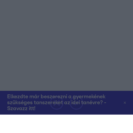
Elkezdte már beszerezni a gyermekének
szükséges tanszereket az idei tanévre? -
Szavazz itt!