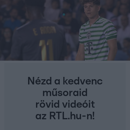
Nézd a kedvenc
műsoraid
rövid videóit
az RTL.hu-n!