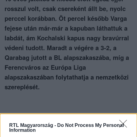
rosszul volt, csak csereként állt be, nyolc
perccel korábban. Öt percel később Varga
fejese után már-már a kapuban láthattuk a
labdát, ám Kochalski kapus nagy bravúrral
védeni tudott. Maradt a végére a 3-2, a
Qarabag jutott a BL alapszakaszába, míg a
Ferencváros az Európa Liga
alapszakaszában folytathatja a nemzetközi
szereplését.
RTL Magyarország -
Do Not Process My Personal
Information