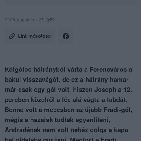
2025. augusztus 27. 19:52
Link másolása
Kétgólos hátrányból várta a Ferencváros a
bakui visszavágót, de ez a hátrány hamar
már csak egy gól volt, hiszen Joseph a 12.
percben közelről a léc alá vágta a labdát.
Benne volt a meccsben az újabb Fradi-gól,
mégis a hazaiak tudtak egyenlíteni,
Andradénak nem volt nehéz dolga a kapu
bal oldalába gurítani. Megtört a Fradi