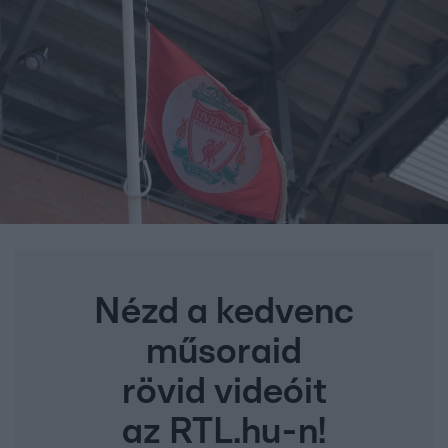
Nézd a kedvenc
műsoraid
rövid videóit
az RTL.hu-n!