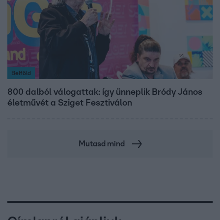
Belföld
800 dalból válogattak: így ünneplik Bródy János
életművét a Sziget Fesztiválon
Mutasd mind