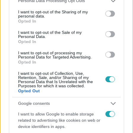
Personal Data Processing Opt Outs
Facebookon is!
services and may gather and store information including but
not limited to your visit or usage behaviour. You may click to
I want to opt-out of the Sharing of my
personal data.
grant or deny consent to Google and its third-party tags to
Opted In
Követem
use your data for below specified purposes in below Google
consent section.
I want to opt-out of the Sale of my
Personal Data.
Opted In
I want to opt-out of processing my
Personal Data for Targeted Advertising.
Opted In
#
UEFA
#
SPORT
#
ÖSSZEFOGLALÓ
#
FOCI
#
FUTBALL
#
LABDARÚGÁS
#
BAJNOKOK LIGÁJA
I want to opt-out of Collection, Use,
Retention, Sale, and/or Sharing of my
Personal Data that Is Unrelated with the
#
LIVERPOOL
#
DIOGO JOTA
#
ANDRE SILVA
Purposes for which it was collected.
Opted Out
#
GYÁSZ
#
PREMIER LEAGUE
#
CRISTIANO RONALDO
#
DIOGO JOTA AUTÓBALESET
Google consents
I want to allow Google to enable storage
related to advertising like cookies on web or
device identifiers in apps.