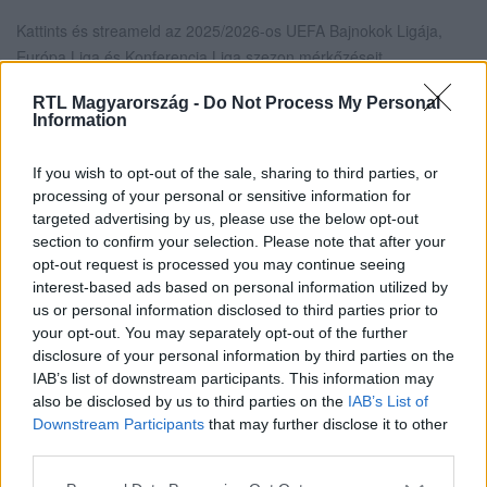
Kattints és streameld az 2025/2026-os UEFA Bajnokok Ligája,
Európa Liga és Konferencia Liga szezon mérkőzéseit
szeptembertől az
RTL+ Premiumon
!
RTL Magyarország -
Do Not Process My Personal
Information
If you wish to opt-out of the sale, sharing to third parties, or
Itt állítsd be, hogy az RTL.hu az elsők között
processing of your personal or sensitive information for
legyen a Google-találatokban!
targeted advertising by us, please use the below opt-out
section to confirm your selection. Please note that after your
opt-out request is processed you may continue seeing
interest-based ads based on personal information utilized by
us or personal information disclosed to third parties prior to
your opt-out. You may separately opt-out of the further
disclosure of your personal information by third parties on the
IAB’s list of downstream participants. This information may
also be disclosed by us to third parties on the
IAB’s List of
Downstream Participants
that may further disclose it to other
third parties.
Kövess minket, és értesülj a friss hírekről a
Please note that this website/app uses one or more Google