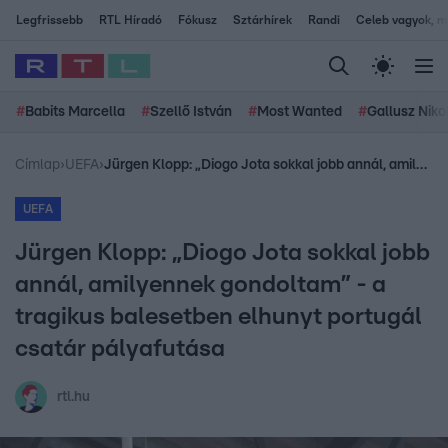
Legfrissebb
RTL Híradó
Fókusz
Sztárhírek
Randi
Celeb vagyok, me
#
Babits Marcella
#
Szellő István
#
Most Wanted
#
Gallusz Niko
Címlap
›
UEFA
›
Jürgen Klopp: „Diogo Jota sokkal jobb annál, amilyennek gondoltam” - a tragikus balesetben elhunyt portugál csatár pályafutása
UEFA
Jürgen Klopp: „Diogo Jota sokkal jobb
annál, amilyennek gondoltam” - a
tragikus balesetben elhunyt portugál
csatár pályafutása
rtl.hu