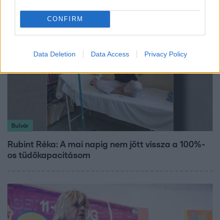
CONFIRM
Data Deletion
Data Access
Privacy Policy
Bulvár
Rubint Réka: A mai napig nem jött vissza a 100%-
os tüdőkapacitásom