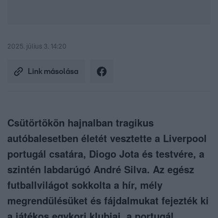
2025. július 3. 14:20
Link másolása
Csütörtökön hajnalban tragikus
autóbalesetben életét vesztette a Liverpool
portugál csatára, Diogo Jota és testvére, a
szintén labdarúgó André Silva. Az egész
futballvilágot sokkolta a hír, mély
megrendülésüket és fájdalmukat fejezték ki
a játékos egykori klubjai, a portugál