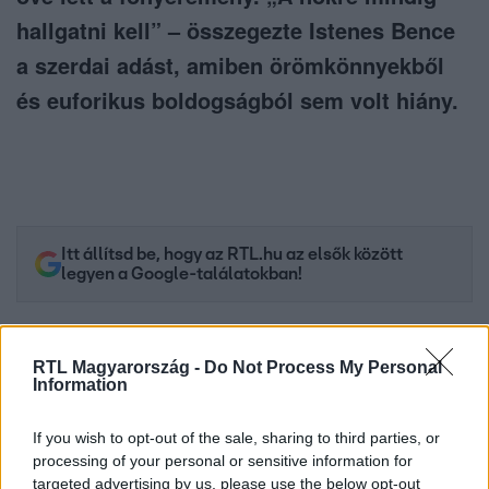
hallgatni kell” – összegezte Istenes Bence
a szerdai adást, amiben örömkönnyekből
és euforikus boldogságból sem volt hiány.
Itt állítsd be, hogy az RTL.hu az elsők között
legyen a Google-találatokban!
RTL Magyarország -
Do Not Process My Personal
Information
If you wish to opt-out of the sale, sharing to third parties, or
processing of your personal or sensitive information for
targeted advertising by us, please use the below opt-out