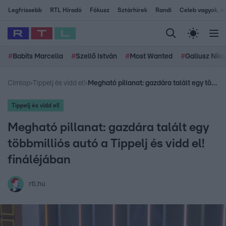
Legfrissebb
RTL Híradó
Fókusz
Sztárhírek
Randi
Celeb vagyok, me
#
Babits Marcella
#
Szellő István
#
Most Wanted
#
Gallusz Niko
Címlap
›
Tippelj és vidd el!
›
Megható pillanat: gazdára talált egy többmilliós autó a Tippelj és vidd el! fináléjában
Tippelj és vidd el!
Megható pillanat: gazdára talált egy
többmilliós autó a Tippelj és vidd el!
fináléjában
rtl.hu