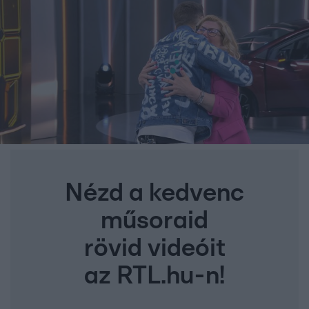
Nézd a kedvenc
műsoraid
rövid videóit
az RTL.hu-n!