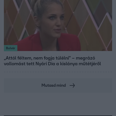
Bulvár
„Attól féltem, nem fogja túlélni” – megrázó
vallomást tett Nyári Dia a kislánya műtétjéről
Mutasd mind