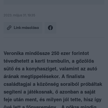
2023. május 31. 19:35
Link másolása
Veronika mindössze 250 ezer forintot
tévedhetett a kerti trambulin, a gőzölős
sütő és a konyhasziget, valamint az autó
árának megtippelésekor. A finalista
családtagjai a közönség soraiból próbáltak
segíteni a játékosnak, ő azonban a saját
feje után ment, és milyen jól tette, hisz így
övé lett a főnyeremény. „A nőkre mindig