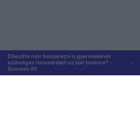
Elkezdte már beszerezni a gyermekének
szükséges tanszereket az idei tanévre? -
Szavazz itt!