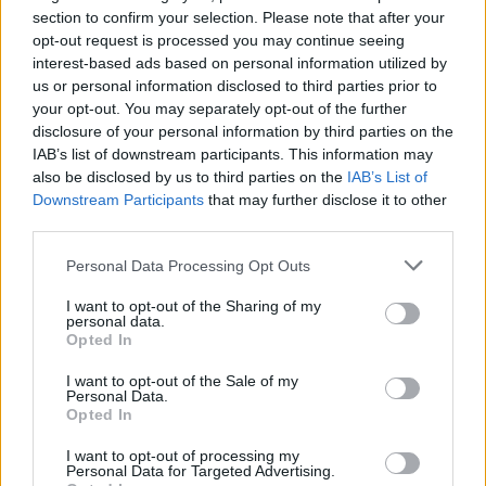
section to confirm your selection. Please note that after your
opt-out request is processed you may continue seeing
interest-based ads based on personal information utilized by
Kövess minket, és értesülj a friss hírekről a
us or personal information disclosed to third parties prior to
Facebookon is!
your opt-out. You may separately opt-out of the further
disclosure of your personal information by third parties on the
IAB’s list of downstream participants. This information may
Követem
also be disclosed by us to third parties on the
IAB’s List of
Downstream Participants
that may further disclose it to other
third parties.
Please note that this website/app uses one or more Google
Personal Data Processing Opt Outs
services and may gather and store information including but
#
TIPPELJ ÉS VIDD EL!
#
TIPPELJ ÉS VIDD EL
not limited to your visit or usage behaviour. You may click to
I want to opt-out of the Sharing of my
personal data.
grant or deny consent to Google and its third-party tags to
Opted In
#
ADÁSRÉSZLETEK
#
13. RÉSZ
#
VIDEÓ
#
FINÁLÉ
use your data for below specified purposes in below Google
consent section.
#
AUTÓ
#
FŐNYEREMÉNY
#
VERONIKA
I want to opt-out of the Sale of my
Personal Data.
Opted In
#
TRAMBULIN
#
SÜTŐ
#
KONYHASZIGET
I want to opt-out of processing my
Personal Data for Targeted Advertising.