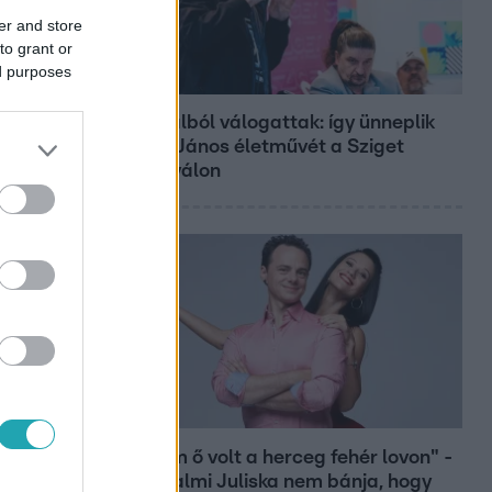
er and store
to grant or
ed purposes
Belföld
800 dalból válogattak: így ünneplik
Bródy János életművét a Sziget
Fesztiválon
Bulvár
"Nekem ő volt a herceg fehér lovon" -
Széphalmi Juliska nem bánja, hogy