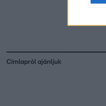
Címlapról ajánljuk