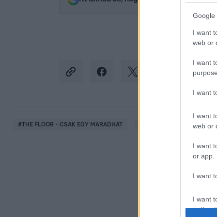
Google 
I want t
web or d
I want t
purpose
I want 
I want t
#
THE FLOOR - CSAK EGY MARADHAT
#
FORGATÁS
#
INTERJ
web or d
I want t
or app.
I want t
I want t
authenti