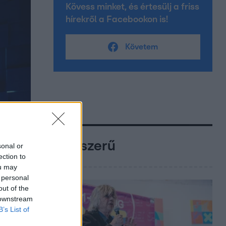
Kövess minket, és értesülj a friss
hírekről a Facebookon is!
Követem
Népszerű
sonal or
ection to
ou may
 personal
out of the
 downstream
B’s List of