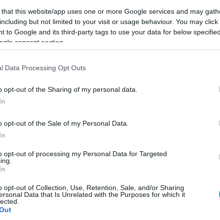
 that this website/app uses one or more Google services and may gath
including but not limited to your visit or usage behaviour. You may click 
 to Google and its third-party tags to use your data for below specifi
ogle consent section.
Link másolása
l Data Processing Opt Outs
o opt-out of the Sharing of my personal data.
In
oltán műsorvezetőként nemcsak kérdez,
 most elárulta, hogyan készül a műsorra,
o opt-out of the Sale of my Personal Data.
In
aládja.
to opt-out of processing my Personal Data for Targeted
ing.
In
mon
!
o opt-out of Collection, Use, Retention, Sale, and/or Sharing
ersonal Data that Is Unrelated with the Purposes for which it
lected.
Out
között legyen a Google-találatokban!