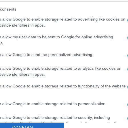
consents
o allow Google to enable storage related to advertising like cookies on
evice identifiers in apps.
o allow my user data to be sent to Google for online advertising
s.
to allow Google to send me personalized advertising.
o allow Google to enable storage related to analytics like cookies on
Ú
#
KULISSZATITOK
#
SZUJÓ ZOLTÁN
#
THE FLOOR MÁSODIK 
evice identifiers in apps.
o allow Google to enable storage related to functionality of the website
o allow Google to enable storage related to personalization.
o allow Google to enable storage related to security, including
cation functionality and fraud prevention, and other user protection.
CONFIRM