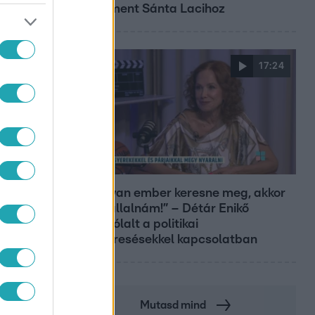
hozzáment Sánta Lacihoz
17:24
Reggeli
ÉVAD
„Ha olyan ember keresne meg, akkor
sem vállalnám!” – Détár Enikő
megszólalt a politikai
megkeresésekkel kapcsolatban
Mutasd mind