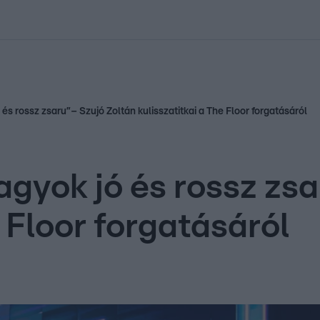
kolett
#
Időjárás
#
RTL műsor
#
Víz
#
Magyar Péter
#
Csillagjeg
s rossz zsaru”– Szujó Zoltán kulisszatitkai a The Floor forgatásáról
gyok jó és rossz zsa
e Floor forgatásáról