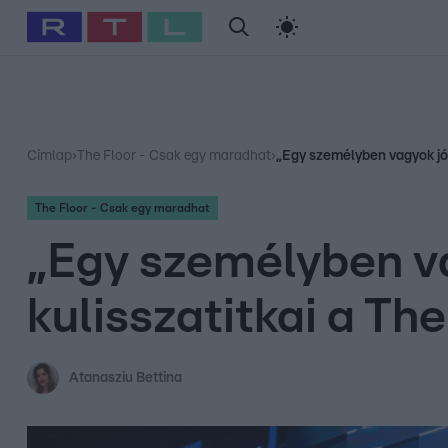
#
Babits Marcella
#
Szellő István
#
Most Wanted
#
Gallusz Ni
Címlap
›
The Floor - Csak egy maradhat
›
„Egy személyben vagyok jó é
The Floor - Csak egy maradhat
„Egy személyben va
kulisszatitkai a Th
Atanasziu Bettina