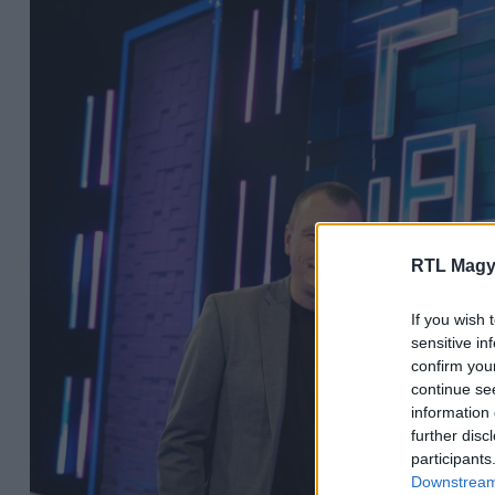
RTL Magy
If you wish 
sensitive in
confirm you
continue se
information 
further disc
participants
Downstream 