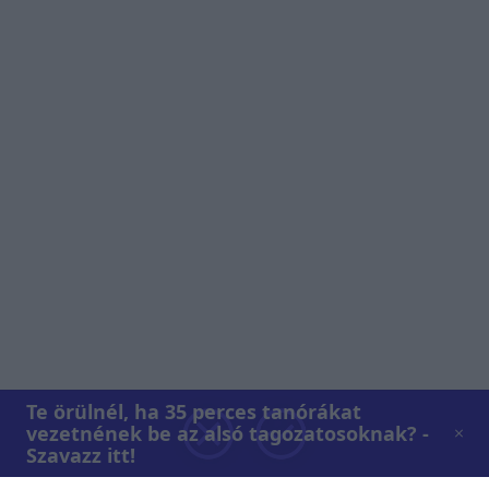
Te örülnél, ha 35 perces tanórákat
vezetnének be az alsó tagozatosoknak? -
Szavazz itt!