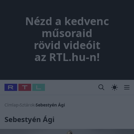
Nézd a kedvenc műsoraid rövi
Nézd a kedvenc
műsoraid
rövid videóit
az RTL.hu-n!
Legfrissebb
RTL Híradó
Fókusz
Sztárhírek
Randi
Celeb vagyok
#
Babits Marcella
#
Szellő István
#
Most Wanted
#
Gallusz N
Címlap
›
Sztárok
›
Sebestyén Ági
Sebestyén Ági