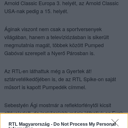
Arnold Classic Europa 3. helyét, az Arnold Classic
USA-nak pedig a 15. helyét.
Áginak viszont nem csak a sportversenyek
világában, hanem a televíziózásban is sikerült
megmutatnia magát, többek között Pumped
Gabóval szerepelt a Nyerő Párosban is.
Az RTL-en láthattuk még a Gyertek át!
sztárvetélkedőjében is, de az RTL Spike-on saját
műsort is kapott Pumpedék címmel.
Sebestyén Ági mostmár a reflektorfénytől kicsit
eltávolodott, de legközelebb mégis láthatjuk az Exek
csatája legújabb évadában, ahol, a mostanra ex-
RTL Magyarország -
Do Not Process My Personal