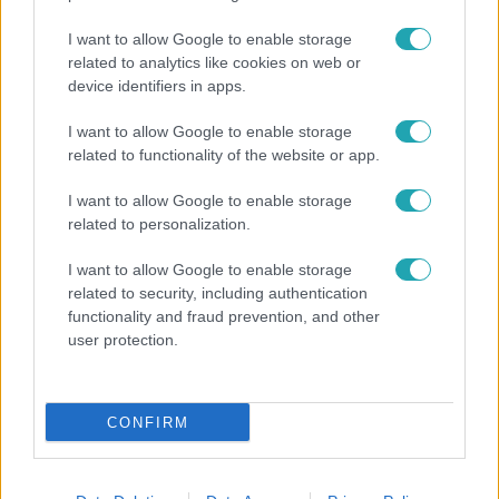
Életmód
Életm
I want to allow Google to enable storage
A tesztoszteronnál is gyorsabb: tényleg
Működ
related to analytics like cookies on web or
kiszagoljuk, ha valaki ideges?
amive
device identifiers in apps.
hogy 
I want to allow Google to enable storage
related to functionality of the website or app.
I want to allow Google to enable storage
related to personalization.
I want to allow Google to enable storage
related to security, including authentication
functionality and fraud prevention, and other
RTL+ teljes adások
user protection.
CONFIRM