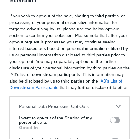
barátjával, Pumped Gabóval együtt fognak feltűnni.
Information
If you wish to opt-out of the sale, sharing to third parties, or
Vajon meg tudják találni újból a közös hangot és
processing of your personal or sensitive information for
megnyerni a versenyt? Az izgalmak garantáltak!
targeted advertising by us, please use the below opt-out
section to confirm your selection. Please note that after your
opt-out request is processed you may continue seeing
interest-based ads based on personal information utilized by
us or personal information disclosed to third parties prior to
your opt-out. You may separately opt-out of the further
Exek csatája
disclosure of your personal information by third parties on the
Visszatér az Exek csatája – a frissen szakított
IAB’s list of downstream participants. This information may
Zsigmond Angi és Mészáros Bende is az
also be disclosed by us to third parties on the
IAB’s List of
expárok között
Downstream Participants
that may further disclose it to other
third parties.
Please note that this website/app uses one or more Google
Personal Data Processing Opt Outs
services and may gather and store information including but
not limited to your visit or usage behaviour. You may click to
I want to opt-out of the Sharing of my
personal data.
grant or deny consent to Google and its third-party tags to
Opted In
use your data for below specified purposes in below Google
consent section.