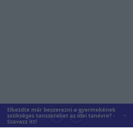
Elkezdte már beszerezni a gyermekének
szükséges tanszereket az idei tanévre? -
Szavazz itt!