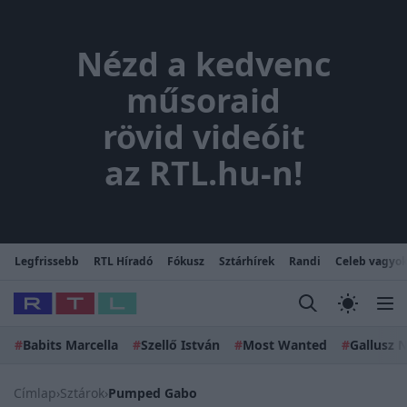
Nézd a kedvenc műsoraid rövi
Nézd a kedvenc
műsoraid
rövid videóit
az RTL.hu-n!
Legfrissebb
RTL Híradó
Fókusz
Sztárhírek
Randi
Celeb vagyok
#
Babits Marcella
#
Szellő István
#
Most Wanted
#
Gallusz N
Címlap
›
Sztárok
›
Pumped Gabo