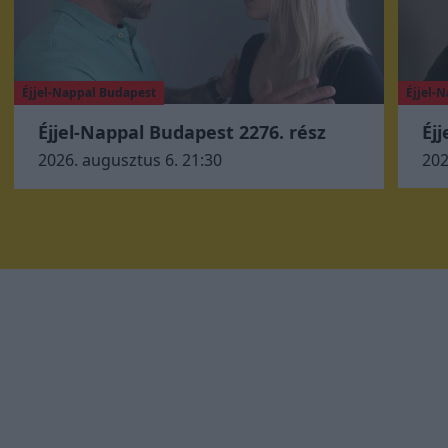
Éjjel-Nappal Budapest
Éjjel-
Éjjel-Nappal Budapest 2276. rész
Éj
2026. augusztus 6. 21:30
202