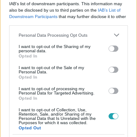
IAB’s list of downstream participants. This information may
Gabo elmondása szerint évek óta egyedülálló,
also be disclosed by us to third parties on the
IAB’s List of
ugyanakkor feltűnnek alkalmi partnerek az életében.
Downstream Participants
that may further disclose it to other
third parties.
Pumped Gabo 2025. december 8-án lett 30 éves.
Please note that this website/app uses one or more Google
Personal Data Processing Opt Outs
services and may gather and store information including but
not limited to your visit or usage behaviour. You may click to
I want to opt-out of the Sharing of my
Érdekesség
personal data.
grant or deny consent to Google and its third-party tags to
Opted In
use your data for below specified purposes in below Google
consent section.
I want to opt-out of the Sale of my
Personal Data.
2 évados realityje volt Pumpedék néven az
Opted In
RTL Spike-on.
I want to opt-out of processing my
Personal Data for Targeted Advertising.
Opted In
I want to opt-out of Collection, Use,
Retention, Sale, and/or Sharing of my
3:16
Videó
Personal Data that Is Unrelated with the
Purposes for which it was collected.
Ezen a napon: Megtaláltuk Pumped Gabót, a
Opted Out
19 éves Szabó Gábort