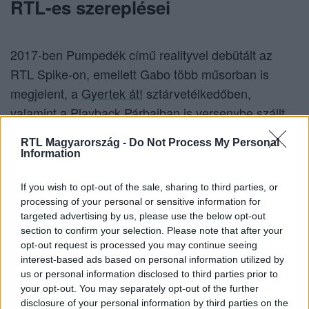
RTL-es szereplései
2017-ben Pumpedék című realityvel debütált az
RTL Spike-on, emellett Gabo több műsorban is
megjelent, a
Gyertek át!
sztárvetélkedőben,
valamint a Playback Párbajban is versenybe szállt.
Szerepelt a
Nyerő Párosban
is, ahol akkori párjával,
RTL Magyarország -
Do Not Process My Personal
Sebestyén Ági fitnesz modell, személyi edzővel
Information
költöztek be a villába a műsor első évadában. A
Celeb vagyok, ments ki innen!
produkcióban pedig a
If you wish to opt-out of the sale, sharing to third parties, or
processing of your personal or sensitive information for
finalisták közé is bekerült. Emellett többször
targeted advertising by us, please use the below opt-out
szerepelt a
Reggeli
adásaiban.
section to confirm your selection. Please note that after your
opt-out request is processed you may continue seeing
interest-based ads based on personal information utilized by
us or personal information disclosed to third parties prior to
Magánélet
your opt-out. You may separately opt-out of the further
disclosure of your personal information by third parties on the