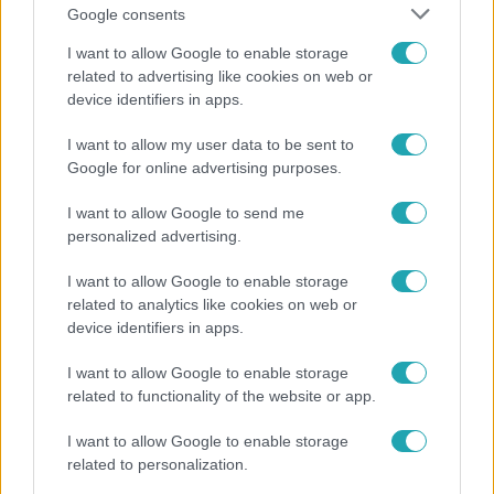
Google consents
I want to allow Google to enable storage
related to advertising like cookies on web or
device identifiers in apps.
I want to allow my user data to be sent to
Google for online advertising purposes.
Celeb vagyok, ments ki innen!
2:11
I want to allow Google to send me
Gabo a kecskének: ˝Gyere,
personalized advertising.
báttya!˝
I want to allow Google to enable storage
related to analytics like cookies on web or
device identifiers in apps.
Videó
3:48
„Előfordul velem is, hogy a
I want to allow Google to enable storage
maci beesik a málnásba” –
related to functionality of the website or app.
Pumped Gabo hűséges
típusnak vallotta magát
I want to allow Google to enable storage
related to personalization.