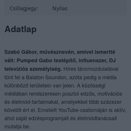
Csillagjegy:
Nyilas
Adatlap
Szabó Gábor, művésznevén, amivel ismertté
vált: Pumped Gabo testépítő, influenszer, DJ
Híres táncmozdulatával
televíziós személyiség.
tűnt fel a Balaton Soundon, azóta pedig a média
különböző területein van jelen. A közösségi
médiában rendszeresen posztol edzős, motivációs
és életmód-tartalmakat, amelyekkel több százezer
követőt ért el. Emellett YouTube-csatornáján is aktív,
ahol saját edzésprogramjait és életmódtanácsait
mutatja be.