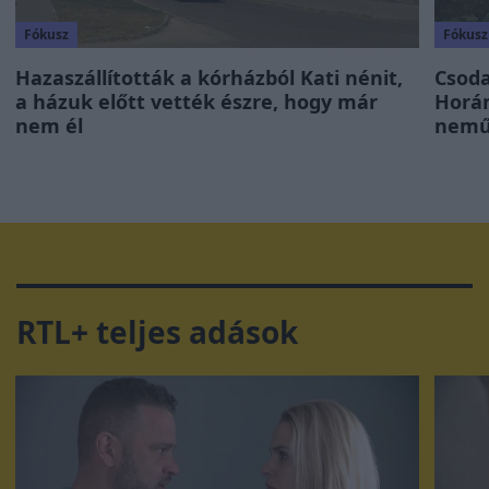
Fókusz
Fókusz
Hazaszállították a kórházból Kati nénit,
Csoda
a házuk előtt vették észre, hogy már
Horán
nem él
nemű 
RTL+ teljes adások