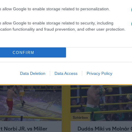
o allow Google to enable storage related to personalization.
o allow Google to enable storage related to security, including
cation functionality and fraud prevention, and other user protection.
CONFIRM
Data Deletion
Data Access
Privacy Policy
Sztárbox
 Norbi JR. vs Miller
Dudás Miki vs Molnár