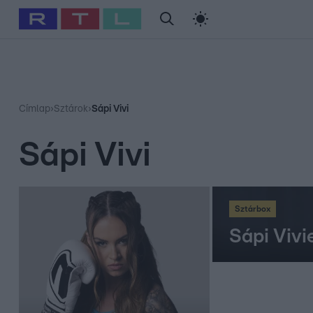
#
Babits Marcella
#
Szellő István
#
Most Wanted
#
Gallusz Ni
Címlap
›
Sztárok
›
Sápi Vivi
Sápi Vivi
Sztárbox
Sápi Viv