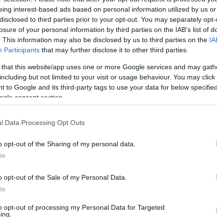
eing interest-based ads based on personal information utilized by us or
i magát a küzdősportok világában, ennek ellenére már az
disclosed to third parties prior to your opt-out. You may separately opt-
losure of your personal information by third parties on the IAB’s list of
 ki. Olyan magabiztosságot kapott, amit korábban sosem é
. This information may also be disclosed by us to third parties on the
IA
n egy ilyen vadabb oldalam” – fogalmazott. Az elmúlt
Participants
that may further disclose it to other third parties.
 sem riad vissza, ugyanis minden egyes ütés arra motiv
 that this website/app uses one or more Google services and may gath
including but not limited to your visit or usage behaviour. You may click 
 to Google and its third-party tags to use your data for below specifi
ogle consent section.
l Data Processing Opt Outs
o opt-out of the Sharing of my personal data.
In
o opt-out of the Sale of my Personal Data.
In
to opt-out of processing my Personal Data for Targeted
ing.