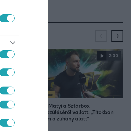
3:23
2:00
Sztárbox
 előtt
BSW Matyi a Sztárbox
olproblémák
felkészüléséről vallott: „Titokban
boxban
sírtam a zuhany alatt”