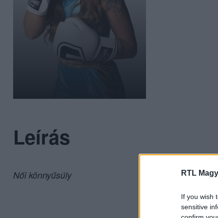
Leírás
RTL Magy
Női könnyűsúly
If you wish 
sensitive in
confirm you