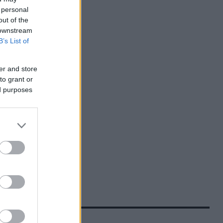
 personal
 első
out of the
 downstream
rzett a
B’s List of
álja, hogy
er and store
to grant or
ed purposes