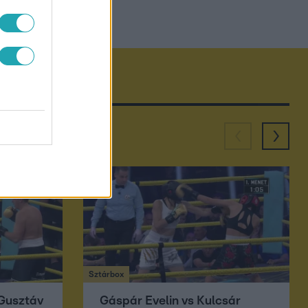
Sztárbox
 Gusztáv
Gáspár Evelin vs Kulcsár