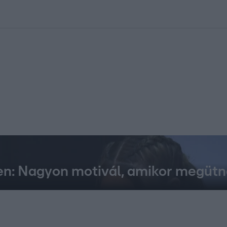
kolett
#
Időjárás
#
RTL műsor
#
Víz
#
Magyar Péter
#
Csillagjeg
ien: Nagyon motivál, amikor megüt