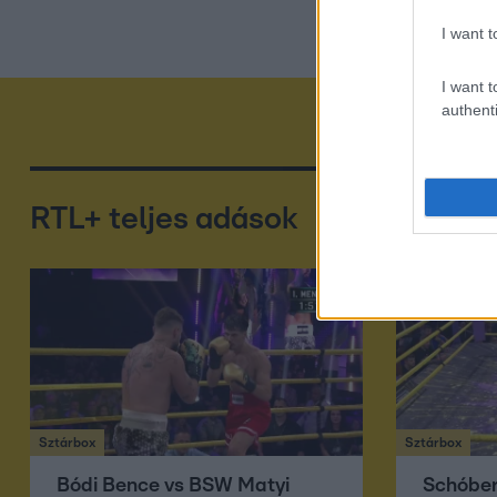
I want t
I want t
authenti
RTL+ teljes adások
Sztárbox
Sztárbox
Bódi Bence vs BSW Matyi
Schóbert