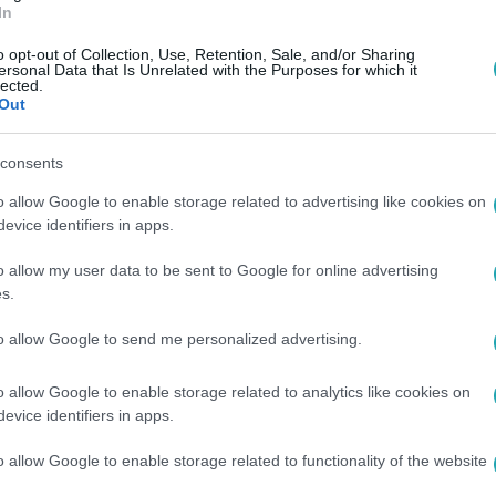
In
o opt-out of Collection, Use, Retention, Sale, and/or Sharing
ersonal Data that Is Unrelated with the Purposes for which it
lected.
Out
consents
o allow Google to enable storage related to advertising like cookies on
3:35
evice identifiers in apps.
o allow my user data to be sent to Google for online advertising
s.
to allow Google to send me personalized advertising.
Sztárbox
o allow Google to enable storage related to analytics like cookies on
Gábor a Sztárbox után
Molnár Gusztáv kameránk
evice identifiers in apps.
ást: "Teljesen
sírta el magát: az alkoh
ttam"
után bajnok lett a Sztár
o allow Google to enable storage related to functionality of the website