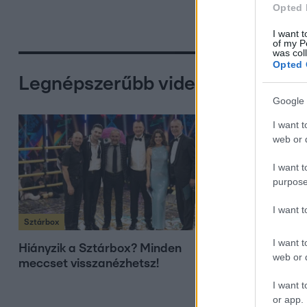
Opted 
I want t
of my P
was col
Opted 
Legnépszerűbb videók
Google 
I want t
web or d
I want t
purpose
I want 
Sztárbox
Sztárbox
I want t
Hiányzik a Sztárbox? Minden
Sidlovics 
web or d
meccset visszanézhetsz!
tett vallom
összeomlo
I want t
or app.