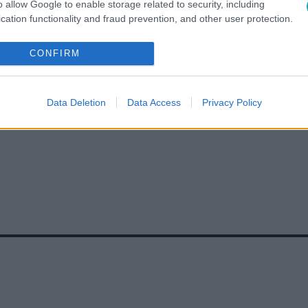
o allow Google to enable storage related to security, including
cation functionality and fraud prevention, and other user protection.
CONFIRM
IN
#
BOKSZ
#
RING
#
EUFÓRIA
#
ELLENFÉL
#
NYÁRI
Data Deletion
Data Access
Privacy Policy