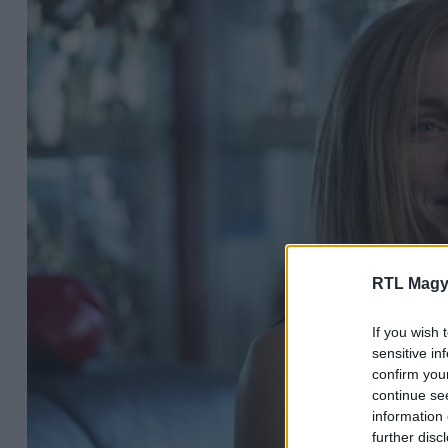
RTL Magy
If you wish 
sensitive in
confirm you
continue se
information 
further disc