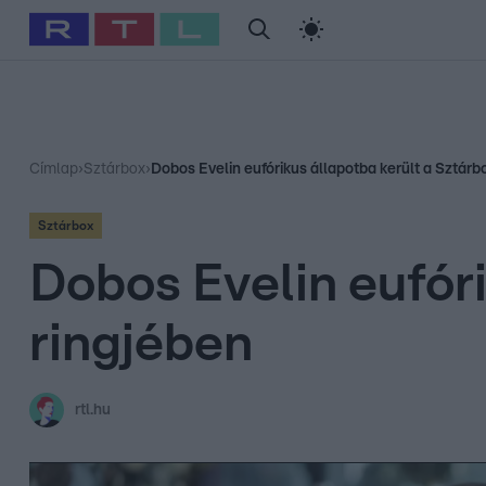
#
Babits Marcella
#
Szellő István
#
Most Wanted
#
Gallusz Ni
Címlap
›
Sztárbox
›
Dobos Evelin eufórikus állapotba került a Sztárb
Sztárbox
Dobos Evelin eufóri
ringjében
rtl.hu