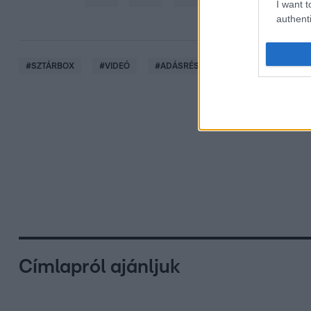
I want t
authenti
#
SZTÁRBOX
#
VIDEÓ
#
ADÁSRÉSZLETEK
#
DOBOS EVEL
Címlapról ajánljuk