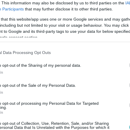
. This information may also be disclosed by us to third parties on the
IA
Participants
that may further disclose it to other third parties.
 that this website/app uses one or more Google services and may gath
including but not limited to your visit or usage behaviour. You may click 
 to Google and its third-party tags to use your data for below specifi
Link másolása
ogle consent section.
l Data Processing Opt Outs
ssított felvételben” – idézte fel a
o opt-out of the Sharing of my personal data.
elin, aki élete egyik legboldogabb
In
se elleni győzelmét. A színésznő olyan
o opt-out of the Sale of my Personal Data.
 másnapján az edzőteremben folytatta a
In
onatúj elemeket is elsajátított. Bár
to opt-out of processing my Personal Data for Targeted
ing.
erik közelről egymást, Evelin úgy érezte,
In
znek elébe. „Alig várom, hogy felvegyem a
o opt-out of Collection, Use, Retention, Sale, and/or Sharing
ersonal Data that Is Unrelated with the Purposes for which it
sznő.