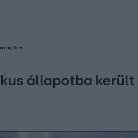
kolett
#
Időjárás
#
RTL műsor
#
Víz
#
Magyar Péter
#
Csillagjeg
ox ringjében
kus állapotba került