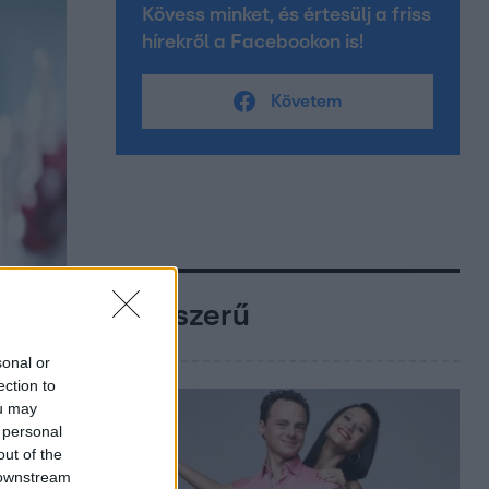
Kövess minket, és értesülj a friss
hírekről a Facebookon is!
Követem
Népszerű
sonal or
ection to
ou may
 personal
out of the
 downstream