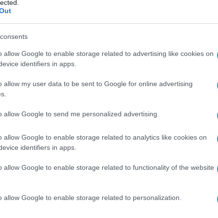
lected.
Out
consents
o allow Google to enable storage related to advertising like cookies on
etesebb mérkőzéseit, és éld át újra a
evice identifiers in apps.
miumon
!
o allow my user data to be sent to Google for online advertising
s.
to allow Google to send me personalized advertising.
o allow Google to enable storage related to analytics like cookies on
között legyen a Google-találatokban!
evice identifiers in apps.
o allow Google to enable storage related to functionality of the website
o allow Google to enable storage related to personalization.