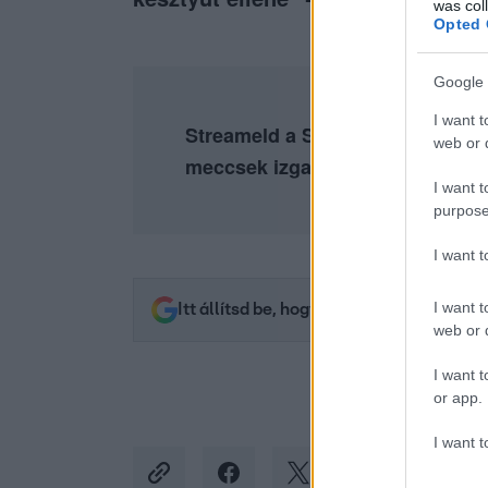
was col
Opted 
Google 
I want t
Streameld a Sztárbox legemlékez
web or d
meccsek izgalmát az
RTL+ Pre
I want t
purpose
I want 
I want t
Itt állítsd be, hogy az RTL.hu az elsők 
web or d
I want t
or app.
I want t