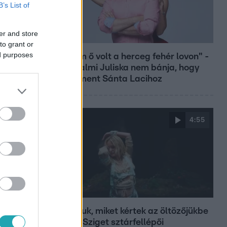
B’s List of
er and store
Bulvár
to grant or
ed purposes
"Nekem ő volt a herceg fehér lovon" -
Széphalmi Juliska nem bánja, hogy
hozzáment Sánta Lacihoz
4:55
Fókusz
Mutatjuk, miket kértek az öltözőjükbe
az idei Sziget sztárfellépői