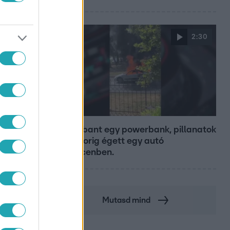
2:30
Híradó
Felrobbant egy powerbank, pillanatok
alatt porig égett egy autó
Debrecenben.
Mutasd mind