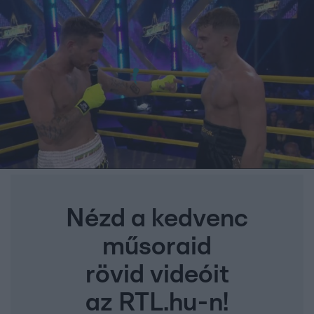
Nézd a kedvenc
műsoraid
rövid videóit
az RTL.hu-n!