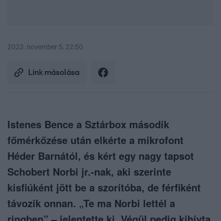
2023. november 5. 22:50
Link másolása
Istenes Bence a Sztárbox második
főmérkőzése után elkérte a mikrofont
Héder Barnától, és kért egy nagy tapsot
Schobert Norbi jr.-nak, aki szerinte
kisfiúként jött be a szorítóba, de férfiként
távozik onnan. „Te ma Norbi lettél a
ringben” – jelentette ki. Végül pedig kihívta