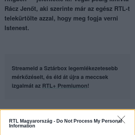
Rácz Jenőt, aki szerinte már az egész RTL-t
telekürtölte azzal, hogy meg fogja verni
Istenest.
Streameld a Sztárbox legemlékezetesebb
mérkőzéseit, és éld át újra a meccsek
izgalmát az
RTL+ Premiumon
!
Itt állítsd be, hogy az RTL.hu az elsők között
RTL Magyarország -
Do Not Process My Personal
legyen a Google-találatokban!
Information