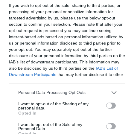
If you wish to opt-out of the sale, sharing to third parties, or
processing of your personal or sensitive information for
targeted advertising by us, please use the below opt-out
section to confirm your selection. Please note that after your
opt-out request is processed you may continue seeing
interest-based ads based on personal information utilized by
us or personal information disclosed to third parties prior to
your opt-out. You may separately opt-out of the further
disclosure of your personal information by third parties on the
IAB’s list of downstream participants. This information may
Kövess minket, és értesülj a friss hírekről a
also be disclosed by us to third parties on the
IAB’s List of
Downstream Participants
that may further disclose it to other
Facebookon is!
third parties.
Please note that this website/app uses one or more Google
Követem
Personal Data Processing Opt Outs
services and may gather and store information including but
not limited to your visit or usage behaviour. You may click to
I want to opt-out of the Sharing of my
personal data.
grant or deny consent to Google and its third-party tags to
Opted In
use your data for below specified purposes in below Google
consent section.
I want to opt-out of the Sale of my
Personal Data.
#
SZTÁRBOX
#
VIDEÓ
#
ISTENES BENCE
Opted In