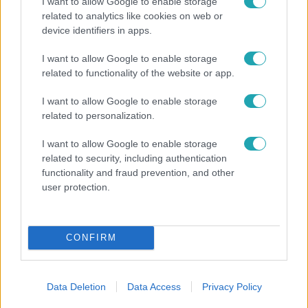
I want to allow Google to enable storage
related to analytics like cookies on web or
device identifiers in apps.
Reggeli
I want to allow Google to enable storage
related to functionality of the website or app.
Átvonul a hidegfront az országon – így alakul a
hőmérséklet a hét második felében
I want to allow Google to enable storage
related to personalization.
I want to allow Google to enable storage
related to security, including authentication
functionality and fraud prevention, and other
user protection.
CONFIRM
Data Deletion
Data Access
Privacy Policy
Életmód