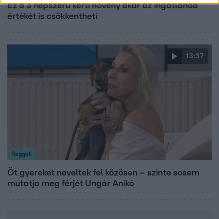
Ez a 3 népszerű kerti növény akár az ingatlanod
értékét is csökkentheti
13:37
Reggeli
Öt gyereket neveltek fel közösen – szinte sosem
mutatja meg férjét Ungár Anikó