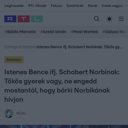
Legfrissebb
RTL Híradó
Fókusz
Sztárhírek
Randi
Celeb vagyok, me
#
Babits Marcella
#
Szellő István
#
Most Wanted
#
Gallusz Niko
Címlap
›
Sztárbox
›
Istenes Bence ifj. Schobert Norbinak: Tökös gyerek vagy, ne engedd mostantól, hogy bárki Norbikának hívjon
Sztárbox
Istenes Bence ifj. Schobert Norbinak:
Tökös gyerek vagy, ne engedd
mostantól, hogy bárki Norbikának
hívjon
rtl.hu