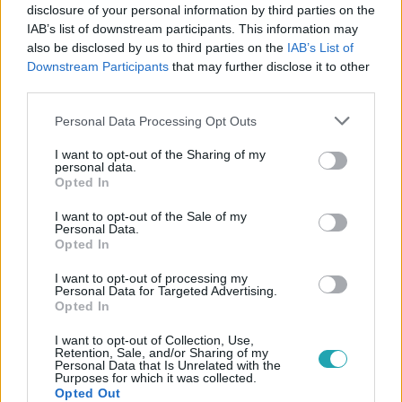
disclosure of your personal information by third parties on the
IAB’s list of downstream participants. This information may
#
SURVIVOR
#
VIDEÓ
#
ADÁSRÉSZLETEK
also be disclosed by us to third parties on the
IAB’s List of
#
SAMA-SAMA
#
MARTIN ANETT
#
PUSZTAI ZSOMBOR
Downstream Participants
that may further disclose it to other
third parties.
#
VITA
#
FESZÜLTSÉG
#
ÉRZELMEK
#
SÍRÁS
Please note that this website/app uses one or more Google
Personal Data Processing Opt Outs
#
KÖNNYEK
#
INDULATOK
#
MAKRA VIVIEN
services and may gather and store information including but
not limited to your visit or usage behaviour. You may click to
I want to opt-out of the Sharing of my
personal data.
grant or deny consent to Google and its third-party tags to
Opted In
use your data for below specified purposes in below Google
consent section.
I want to opt-out of the Sale of my
Personal Data.
Opted In
I want to opt-out of processing my
Népszerű
Personal Data for Targeted Advertising.
Opted In
I want to opt-out of Collection, Use,
Retention, Sale, and/or Sharing of my
Personal Data that Is Unrelated with the
Purposes for which it was collected.
Opted Out