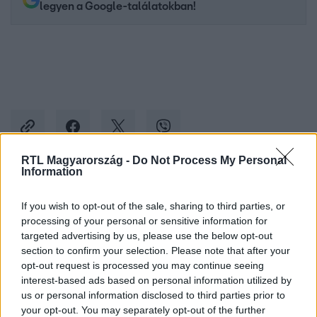
legyen a Google-találatokban!
RTL Magyarország -
Do Not Process My Personal
Information
Kövess minket, és értesülj a friss hírekről a
If you wish to opt-out of the sale, sharing to third parties, or
Facebookon is!
processing of your personal or sensitive information for
targeted advertising by us, please use the below opt-out
Követem
section to confirm your selection. Please note that after your
opt-out request is processed you may continue seeing
interest-based ads based on personal information utilized by
us or personal information disclosed to third parties prior to
your opt-out. You may separately opt-out of the further