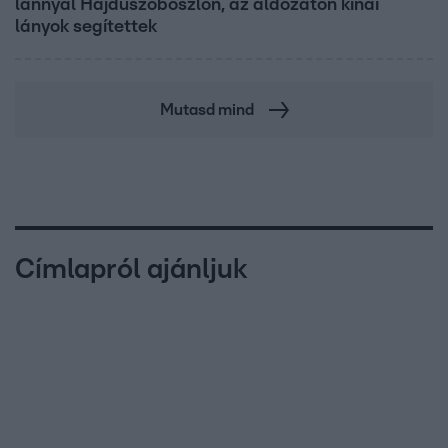
lánnyal Hajdúszoboszlón, az áldozaton kínai
lányok segítettek
Mutasd mind
Címlapról ajánljuk