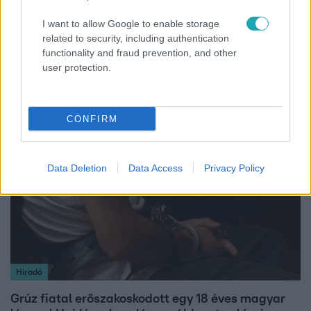
I want to allow Google to enable storage
Horoszkóp
related to security, including authentication
functionality and fraud prevention, and other
Ennek a 3 csillagjegynek váratlan sikereket hozhat
user protection.
a hét
CONFIRM
2:30
Data Deletion
Data Access
Privacy Policy
Híradó
Grúz fiatal erőszakoskodott egy 18 éves magyar