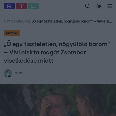
Legfrissebb
RTL Híradó
Fókusz
Sztárhírek
Randi
Celeb vagyok, me
#
Babits Marcella
#
Szellő István
#
Most Wanted
#
Gallusz Niko
Címlap
›
Survivor
›
„Ő egy tiszteletlen, nőgyűlölő barom” – Vivi elsírta magát Zsombor viselkedése miatt
Survivor
„Ő egy tiszteletlen, nőgyűlölő barom”
– Vivi elsírta magát Zsombor
viselkedése miatt
rtl.hu