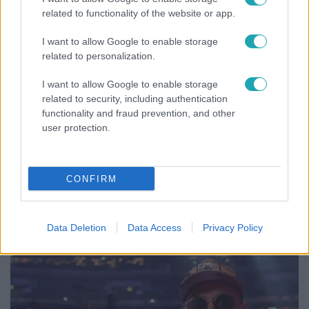
related to functionality of the website or app.
2:56
I want to allow Google to enable storage
related to personalization.
I want to allow Google to enable storage
related to security, including authentication
functionality and fraud prevention, and other
user protection.
Híradó
CONFIRM
Költségcsökkentés és kieső támogató szerződések
- ezekre panaszkodott a Fradi elnöke egy zártkörű
beszélgetésen
Data Deletion
Data Access
Privacy Policy