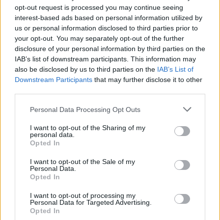
opt-out request is processed you may continue seeing
Kövess minket, és értesülj a friss hírekről a
interest-based ads based on personal information utilized by
us or personal information disclosed to third parties prior to
Facebookon is!
your opt-out. You may separately opt-out of the further
disclosure of your personal information by third parties on the
Követem
IAB’s list of downstream participants. This information may
also be disclosed by us to third parties on the
IAB’s List of
Downstream Participants
that may further disclose it to other
third parties.
Please note that this website/app uses one or more Google
Personal Data Processing Opt Outs
services and may gather and store information including but
#
SURVIVOR
#
VIDEÓ
#
ADÁSRÉSZLETEK
not limited to your visit or usage behaviour. You may click to
I want to opt-out of the Sharing of my
personal data.
grant or deny consent to Google and its third-party tags to
#
TÖRZSI TANÁCS
#
SAMA-SAMA
#
KISS JÁNOS
Opted In
use your data for below specified purposes in below Google
#
KISZAVAZÁS
#
HOLTAK SZIGETE
consent section.
I want to opt-out of the Sale of my
Personal Data.
Opted In
I want to opt-out of processing my
Personal Data for Targeted Advertising.
Opted In