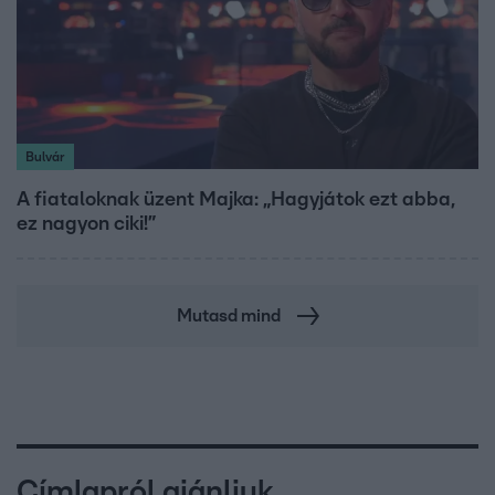
Bulvár
A fiataloknak üzent Majka: „Hagyjátok ezt abba,
ez nagyon ciki!”
Mutasd mind
Címlapról ajánljuk