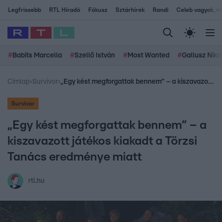
Legfrissebb
RTL Híradó
Fókusz
Sztárhírek
Randi
Celeb vagyok, me
#
Babits Marcella
#
Szellő István
#
Most Wanted
#
Gallusz Niko
Címlap
›
Survivor
›
„Egy kést megforgattak bennem” – a kiszavazott játékos kiakadt a Törzsi Tanács eredménye miatt
Survivor
„Egy kést megforgattak bennem” – a
kiszavazott játékos kiakadt a Törzsi
Tanács eredménye miatt
rtl.hu