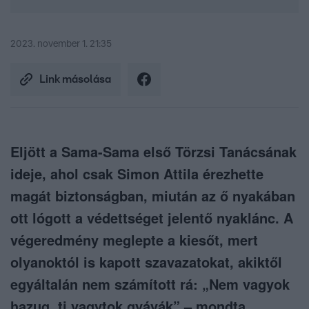
2023. november 1. 21:35
Link másolása
Eljött a Sama-Sama első Törzsi Tanácsának
ideje, ahol csak Simon Attila érezhette
magát biztonságban, miután az ő nyakában
ott lógott a védettséget jelentő nyaklánc. A
végeredmény meglepte a kiesőt, mert
olyanoktól is kapott szavazatokat, akiktől
egyáltalán nem számított rá: „Nem vagyok
hazug, ti vagytok gyávák” – mondta