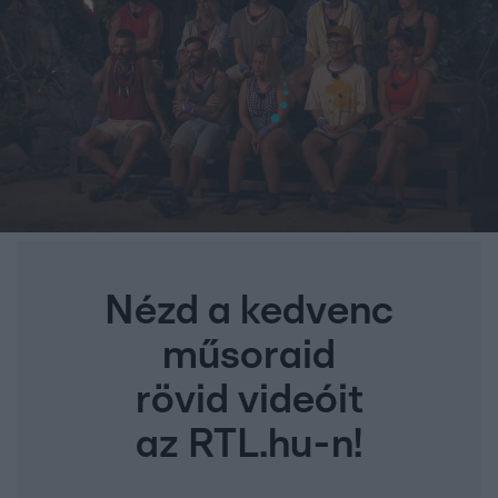
Nézd a kedvenc
műsoraid
rövid videóit
az RTL.hu-n!