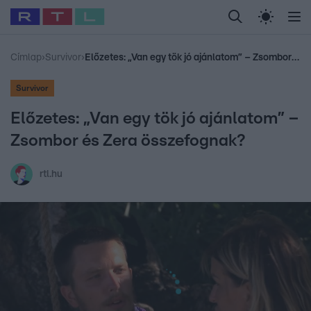
Legfrissebb
RTL Híradó
Fókusz
Sztárhírek
Randi
Celeb vagyok, me
#
Babits Marcella
#
Szellő István
#
Most Wanted
#
Gallusz Niko
Címlap
›
Survivor
›
Előzetes: „Van egy tök jó ajánlatom” – Zsombor és Zera összefognak?
Survivor
Előzetes: „Van egy tök jó ajánlatom” –
Zsombor és Zera összefognak?
rtl.hu