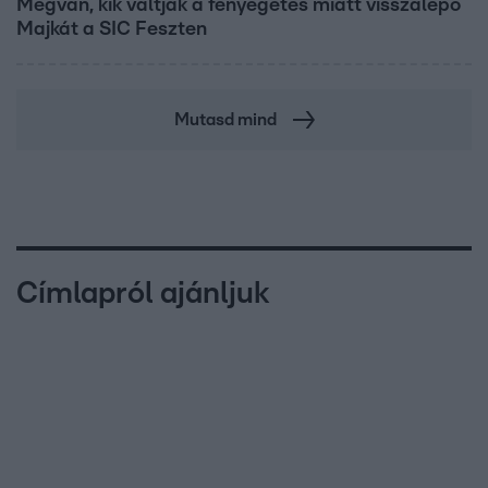
Megvan, kik váltják a fenyegetés miatt visszalépő
Majkát a SIC Feszten
Mutasd mind
Címlapról ajánljuk