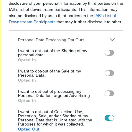
disclosure of your personal information by third parties on the
IAB’s list of downstream participants. This information may
#
SURVIVOR
#
VIDEÓ
#
ELŐZETESEK
also be disclosed by us to third parties on the
IAB’s List of
#
MAKRA VIVIEN
#
KISS JÁNOS
#
PUSZTAI ZSOMBOR
Downstream Participants
that may further disclose it to other
third parties.
#
SZARKA ZSOMBI
#
ELŐZETES
#
22. RÉSZ
Please note that this website/app uses one or more Google
Personal Data Processing Opt Outs
#
SAMA-SAMA
services and may gather and store information including but
not limited to your visit or usage behaviour. You may click to
I want to opt-out of the Sharing of my
personal data.
grant or deny consent to Google and its third-party tags to
Opted In
use your data for below specified purposes in below Google
consent section.
I want to opt-out of the Sale of my
Personal Data.
Opted In
I want to opt-out of processing my
Népszerű
Personal Data for Targeted Advertising.
Opted In
I want to opt-out of Collection, Use,
Retention, Sale, and/or Sharing of my
Personal Data that Is Unrelated with the
14:09
Purposes for which it was collected.
Opted Out