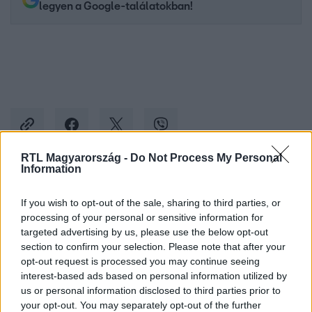
legyen a Google-találatokban!
RTL Magyarország -
Do Not Process My Personal
Information
Kövess minket, és értesülj a friss hírekről a
If you wish to opt-out of the sale, sharing to third parties, or
Facebookon is!
processing of your personal or sensitive information for
targeted advertising by us, please use the below opt-out
Követem
section to confirm your selection. Please note that after your
opt-out request is processed you may continue seeing
interest-based ads based on personal information utilized by
us or personal information disclosed to third parties prior to
your opt-out. You may separately opt-out of the further