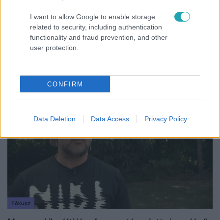
I want to allow Google to enable storage
related to security, including authentication
Bulvár
functionality and fraud prevention, and other
user protection.
Véget ért a közös munka! Balogh Levente
elbúcsúzott Az álommeló győztesétől
CONFIRM
7:51
Data Deletion
Data Access
Privacy Policy
Fókusz