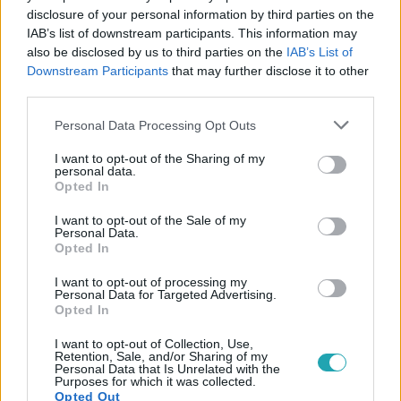
disclosure of your personal information by third parties on the
IAB’s list of downstream participants. This information may
also be disclosed by us to third parties on the
IAB’s List of
#
SURVIVOR
#
VIDEÓ
#
ADÁSRÉSZLETEK
Downstream Participants
that may further disclose it to other
third parties.
#
NÉMETH OLIVÉR
#
HOLTAK SZIGETE
#
MAGÁNY
Please note that this website/app uses one or more Google
#
ÉPÍTÉS
#
MENEDÉK
#
TÁBOR
#
FŐNÖK
Personal Data Processing Opt Outs
services and may gather and store information including but
#
MEZTELEN
#
PUCÉR
not limited to your visit or usage behaviour. You may click to
I want to opt-out of the Sharing of my
personal data.
grant or deny consent to Google and its third-party tags to
Opted In
use your data for below specified purposes in below Google
consent section.
I want to opt-out of the Sale of my
Personal Data.
Opted In
I want to opt-out of processing my
Personal Data for Targeted Advertising.
Népszerű
Opted In
I want to opt-out of Collection, Use,
Retention, Sale, and/or Sharing of my
Personal Data that Is Unrelated with the
Purposes for which it was collected.
Opted Out