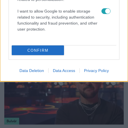
I want to allow Google to enable storage
related to security, including authentication
functionality and fraud prevention, and other
Életmód
user protection.
Kitört a lecsó-láz! Íme 3 tuti recept az
elkészítéséhez
CONFIRM
Data Deletion
Data Access
Privacy Policy
Bulvár