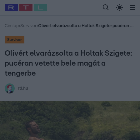
Legfrissebb
RTL Híradó
Fókusz
Sztárhírek
Randi
Celeb vagyok, me
#
Babits Marcella
#
Szellő István
#
Most Wanted
#
Gallusz Niko
Címlap
›
Survivor
›
Olivért elvarázsolta a Holtak Szigete: pucéran vetette bele magát a tengerbe
Survivor
Olivért elvarázsolta a Holtak Szigete:
pucéran vetette bele magát a
tengerbe
rtl.hu