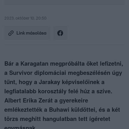
2023. október 10. 20:50
Link másolása
Bár a Karagatan megpróbálta őket lefizetni,
a Survivor diplomáciai megbeszélésén úgy
tűnt, hogy a Jarakay képviselőinek a
legfiatalabb korosztály felé húz a szíve.
Albert Erika Zerát a gyerekeire
emlékeztették a Buhawi küldöttei, és a két
törzs meghitt hangulatban tett ígéretet
egymásnak.