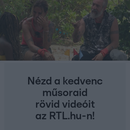
Nézd a kedvenc
műsoraid
rövid videóit
az RTL.hu-n!