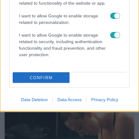
related to functionality of the website or app.
3:23
I want to allow Google to enable storage
related to personalization.
I want to allow Google to enable storage
related to security, including authentication
functionality and fraud prevention, and other
user protection.
Fókusz
CONFIRM
Hazaszállították a kórházból Kati nénit, a házuk
előtt vették észre, hogy már nem él
Data Deletion
Data Access
Privacy Policy