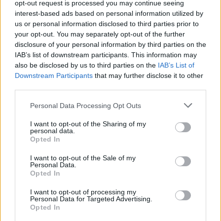
opt-out request is processed you may continue seeing
interest-based ads based on personal information utilized by
us or personal information disclosed to third parties prior to
Követem
your opt-out. You may separately opt-out of the further
disclosure of your personal information by third parties on the
IAB’s list of downstream participants. This information may
also be disclosed by us to third parties on the
IAB’s List of
Downstream Participants
that may further disclose it to other
third parties.
#
SURVIVOR
#
VIDEÓ
#
ADÁSRÉSZLETEK
#
BUHAWI
Please note that this website/app uses one or more Google
Personal Data Processing Opt Outs
#
JARAKAY
#
DIPLOMÁCIAI MEGBESZÉLÉS
services and may gather and store information including but
not limited to your visit or usage behaviour. You may click to
I want to opt-out of the Sharing of my
#
ALBERT ERIKA
#
ZERA
#
BOJNÁR ATTILA
personal data.
grant or deny consent to Google and its third-party tags to
Opted In
#
KORÁBIÁN TAMÁS
#
WENDY PEREZ
#
GYEREK
use your data for below specified purposes in below Google
consent section.
I want to opt-out of the Sale of my
#
SZÜLŐ
Personal Data.
Opted In
I want to opt-out of processing my
Personal Data for Targeted Advertising.
Opted In