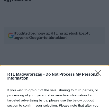
Itt állítsd be, hogy az RTL.hu az elsők között
legyen a Google-találatokban!
RTL Magyarország -
Do Not Process My Personal
Information
If you wish to opt-out of the sale, sharing to third parties, or
processing of your personal or sensitive information for
targeted advertising by us, please use the below opt-out
Kövess minket, és értesülj a friss hírekről a
section to confirm your selection. Please note that after your
Facebookon is!