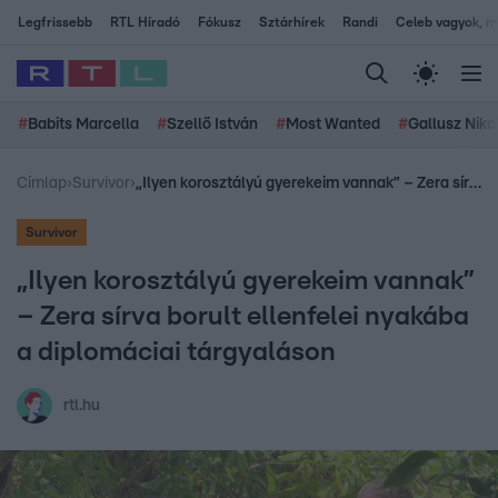
Legfrissebb
RTL Híradó
Fókusz
Sztárhírek
Randi
Celeb vagyok, me
#
Babits Marcella
#
Szellő István
#
Most Wanted
#
Gallusz Niko
Címlap
›
Survivor
›
„Ilyen korosztályú gyerekeim vannak” – Zera sírva borult ellenfelei nyakába a diplomáciai tárgyaláson
Survivor
„Ilyen korosztályú gyerekeim vannak”
– Zera sírva borult ellenfelei nyakába
a diplomáciai tárgyaláson
rtl.hu