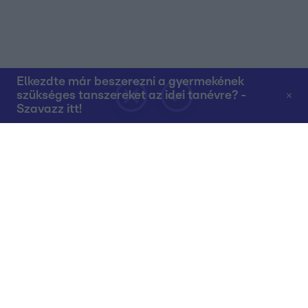
Elkezdte már beszerezni a gyermekének
szükséges tanszereket az idei tanévre? -
Szavazz itt!