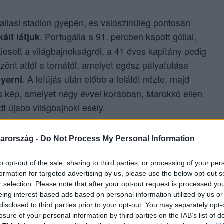
dallasi stadion gyepén, és valószínűleg pontosan
. Portugália a 91. percben kapott góllal,
áit látjuk
iesett a világbajnokságról, a 41 éves kapitány pedig
zönt attól a tornától, amelyet egész pályafutása
. A lefújás után előbb a lelátót nézte, majd
yerni
s kép, amelyet négy évvel korábban, Marokkó ellen
t újabb világbajnoki esély.
arország -
Do Not Process My Personal Information
gália semmit sem nyert”
to opt-out of the sale, sharing to third parties, or processing of your per
formation for targeted advertising by us, please use the below opt-out s
gy
, de azt már
ez volt az utolsó világbajnoksága
r selection. Please note that after your opt-out request is processed y
eing interest-based ads based on personal information utilized by us or
tól is búcsúzik.
disclosed to third parties prior to your opt-out. You may separately opt-
losure of your personal information by third parties on the IAB’s list of