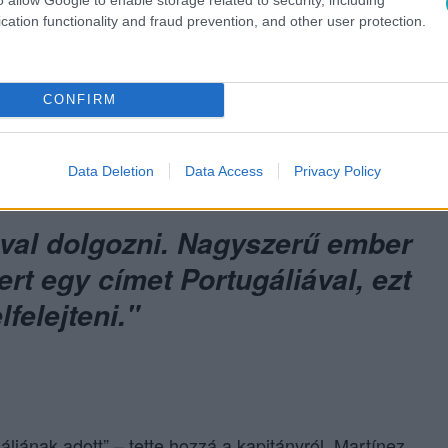
cation functionality and fraud prevention, and other user protection.
de Ronaldót védte
CONFIRM
, de Ronaldo kifejezetten meleg
lentette távozását
Data Deletion
Data Access
Privacy Policy
val dolgozni. Nagyszerű ember
ert egy címet Portugáliával, ezt
felejteni."
liának adott” – tette hozzá a kapitányról. Martínez