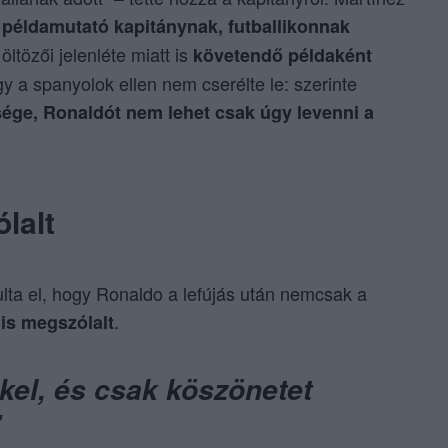
t
példamutató kapitánynak, futballikonnak
ltözői jelenléte miatt is
követendő példaként
y a spanyolok ellen nem cserélte le: szerinte
ége, Ronaldót nem lehet csak úgy levenni a
lalt
ta el, hogy Ronaldo a lefújás után nemcsak a
.
is megszólalt
kel, és csak köszönetet
”