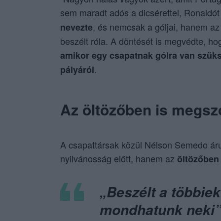
sem maradt adós a dicsérettel, Ronaldó
, és nemcsak a góljai, hanem az ö
nevezte
beszélt róla. A döntését is megvédte, hog
amikor egy csapatnak gólra van szüks
.
pályáról
Az öltözőben is megszó
A csapattársak közül Nélson Semedo árul
nyilvánosság előtt, hanem az
öltözőben 
„Beszélt a többiek
mondhatunk neki