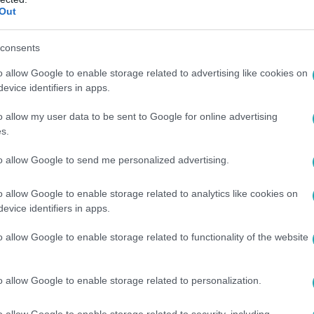
Out
consents
o allow Google to enable storage related to advertising like cookies on
evice identifiers in apps.
ristiano Ronaldo hatodik, egyben utolsó
o allow my user data to be sent to Google for online advertising
ett pályára Portugália színeiben. A torna
s.
egyetlen helyzetet készített elő
to allow Google to send me personalized advertising.
zág elleni nyolcaddöntő 75. perce után. Az
ója, vagyis a várható gólpasszainak értéke
o allow Google to enable storage related to analytics like cookies on
n. Ami talán még beszédesebb: Ronaldo a
evice identifiers in apps.
keres cselt sem mutatott be, sőt, cselkísérlete
o allow Google to enable storage related to functionality of the website
ett: kettőt Üzbegisztán ellen az 5–0-s
tőből Horvátország ellen, ami pályafutása
o allow Google to enable storage related to personalization.
an szerzett gólja volt.
o allow Google to enable storage related to security, including