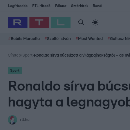
Legfrissebb
RTL Híradó
Fókusz
Sztárhírek
Randi
#
Babits Marcella
#
Szellő István
#
Most Wanted
#
Gallusz Ni
Címlap
›
Sport
›
Ronaldo sírva búcsúzott a világbajnokságtól – de ny
Sport
Ronaldo sírva búcs
hagyta a legnagyo
rtl.hu