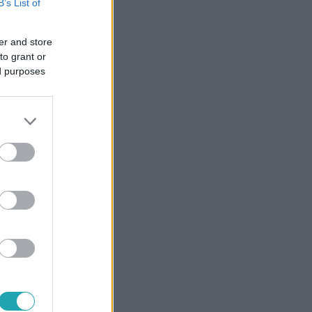
B’s List of
er and store
to grant or
ed purposes