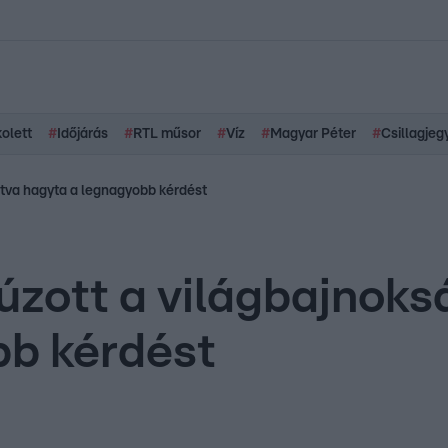
kolett
#
Időjárás
#
RTL műsor
#
Víz
#
Magyar Péter
#
Csillagjeg
itva hagyta a legnagyobb kérdést
úzott a világbajnoksá
bb kérdést