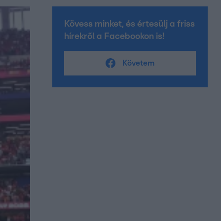
Kövess minket, és értesülj a friss
hírekről a Facebookon is!
Követem