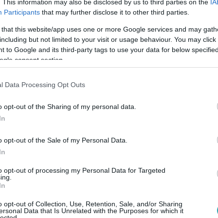
ről a pillanat hevében. Most
. This information may also be disclosed by us to third parties on the
IA
Participants
that may further disclose it to other third parties.
hogy folytatom-e”
 that this website/app uses one or more Google services and may gath
including but not limited to your visit or usage behaviour. You may click 
 to Google and its third-party tags to use your data for below specifi
ogle consent section.
l Data Processing Opt Outs
ont nem bizonytalankodott: „Holnap ugyanúgy fogok
l. Huszonhárom éve játszom a válogatottban, és három
o opt-out of the Sharing of my personal data.
In
o opt-out of the Sale of my Personal Data.
ortugália semmit sem nyert. Az
In
volt a legfontosabb.
to opt-out of processing my Personal Data for Targeted
ing.
intén ugyananyit ér, mint egy
In
o opt-out of Collection, Use, Retention, Sale, and/or Sharing
ersonal Data that Is Unrelated with the Purposes for which it
lected.