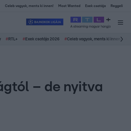
Celeb vagyok, ments ki innen!
Most Wanted
Exek csatája
Reggeli
y
#
RTL+
#
Exek csatája 2026
#
Celeb vagyok, ments ki innen
#
H
gtól – de nyitva