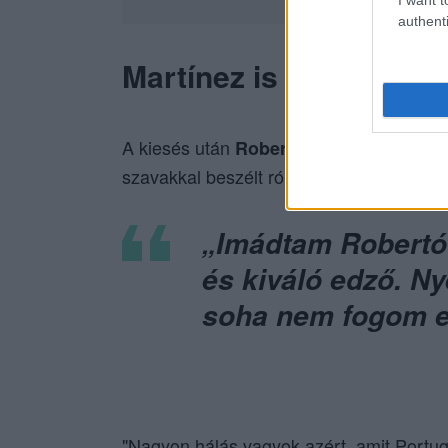
authenti
Martínez is távozott, 
A kiesés után
Roberto Martínez is beje
szavakkal beszélt róla.
„Imádtam Robertó
és kiváló edző. Ny
soha nem fogom el
"Nagyon hálás vagyok azért, amit Portugá