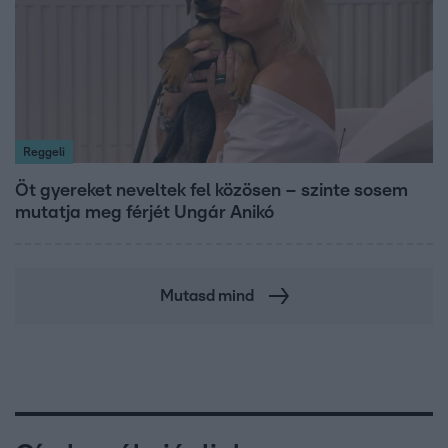
Reggeli
Öt gyereket neveltek fel közösen – szinte sosem
mutatja meg férjét Ungár Anikó
Mutasd mind