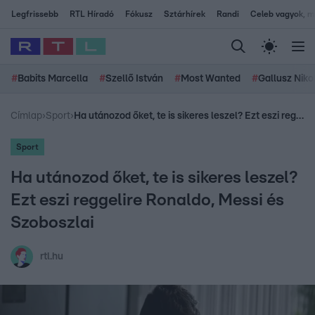
Legfrissebb
RTL Híradó
Fókusz
Sztárhírek
Randi
Celeb vagyok, me
#
Babits Marcella
#
Szellő István
#
Most Wanted
#
Gallusz Niko
Címlap
›
Sport
›
Ha utánozod őket, te is sikeres leszel? Ezt eszi reggelire Ronaldo, Messi és Szoboszlai
Sport
Ha utánozod őket, te is sikeres leszel?
Ezt eszi reggelire Ronaldo, Messi és
Szoboszlai
rtl.hu