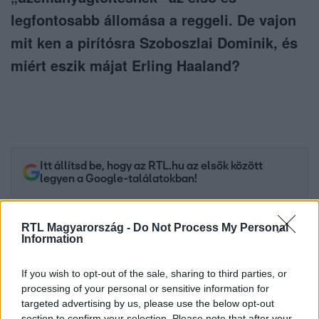
legfontosabb állomása a reggeli. De vajon
mit ken a pirítósra Szoboszlai Dominik, és
miért eszik májat Erling Haaland?
Itt állítsd be, hogy az RTL.hu az elsők között
legyen a Google-találatokban!
RTL Magyarország -
Do Not Process My Personal
Information
If you wish to opt-out of the sale, sharing to third parties, or
processing of your personal or sensitive information for
targeted advertising by us, please use the below opt-out
section to confirm your selection. Please note that after your