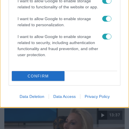
I want to allow Google to enable storage
related to functionality of the website or app.
I want to allow Google to enable storage
related to personalization.
I want to allow Google to enable storage
related to security, including authentication
functionality and fraud prevention, and other
user protection.
Nagyvilág
CONFIRM
A világ legidősebb asszonya dohányzott és bort
ivott – 122 évig élt
Data Deletion
Data Access
Privacy Policy
13:37