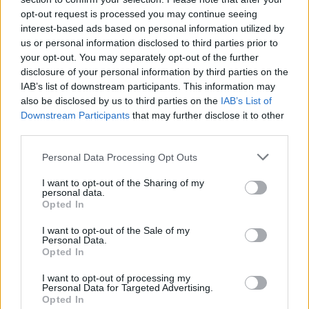
opt-out request is processed you may continue seeing
interest-based ads based on personal information utilized by
us or personal information disclosed to third parties prior to
Kövess minket, és értesülj a friss hírekről a
your opt-out. You may separately opt-out of the further
Facebookon is!
disclosure of your personal information by third parties on the
IAB’s list of downstream participants. This information may
Követem
also be disclosed by us to third parties on the
IAB’s List of
Downstream Participants
that may further disclose it to other
third parties.
Please note that this website/app uses one or more Google
Personal Data Processing Opt Outs
services and may gather and store information including but
not limited to your visit or usage behaviour. You may click to
I want to opt-out of the Sharing of my
personal data.
#
SPORT
#
FOCI
#
LABDARÚGÁS
grant or deny consent to Google and its third-party tags to
Opted In
use your data for below specified purposes in below Google
#
SZOBOSZLAI DOMINIK
#
ERLING HAALAND
consent section.
I want to opt-out of the Sale of my
Personal Data.
#
LIONEL MESSI
#
CRISTIANO RONALDO
Opted In
I want to opt-out of processing my
Personal Data for Targeted Advertising.
Opted In