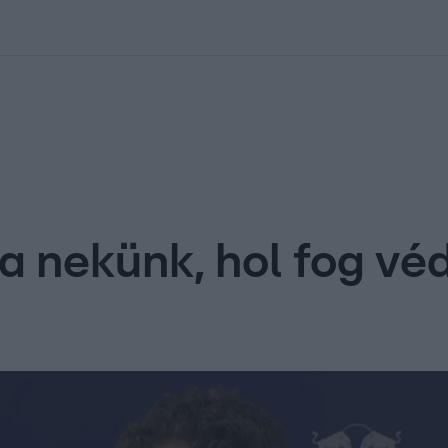
kolett
#
Időjárás
#
RTL műsor
#
Víz
#
Magyar Péter
#
Csillagjeg
a nekünk, hol fog vé