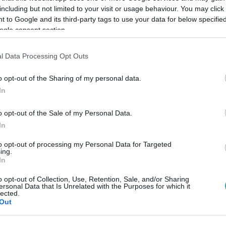
including but not limited to your visit or usage behaviour. You may click 
 to Google and its third-party tags to use your data for below specifi
ogle consent section.
Link másolása
l Data Processing Opt Outs
o opt-out of the Sharing of my personal data.
t kapusa az RTL riporterének adott
In
bi híreket, melyek szerint nem fogja
o opt-out of the Sale of my Personal Data.
z angol bajnok. De hol fog akkor védeni?
In
to opt-out of processing my Personal Data for Targeted
ing.
In
között legyen a Google-találatokban!
o opt-out of Collection, Use, Retention, Sale, and/or Sharing
ersonal Data that Is Unrelated with the Purposes for which it
lected.
Out