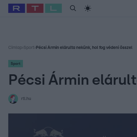
#
Babits Marcella
#
Szellő István
#
Most Wanted
#
Gallusz Ni
Címlap
›
Sport
›
Pécsi Ármin elárulta nekünk, hol fog védeni ősszel
Sport
Pécsi Ármin elárult
rtl.hu