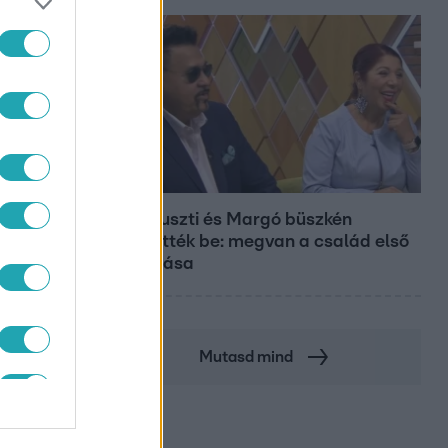
Bulvár
Bódi Guszti és Margó büszkén
jelentették be: megvan a család első
diplomása
Mutasd mind