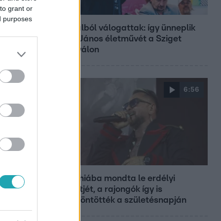
to grant or
Belföld
ed purposes
800 dalból válogattak: így ünneplik
Bródy János életművét a Sziget
Fesztiválon
6:56
Fókusz
Majka hiába mondta le erdélyi
koncertjét, a rajongók így is
felköszöntötték a születésnapján