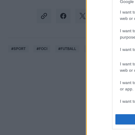
Google 
I want t
web or d
I want t
purpose
#
SPORT
#
FOCI
#
FUTBALL
#
LABDARÚGÁS
#
PÉC
I want 
I want t
web or d
I want t
or app.
I want t
I want t
authenti