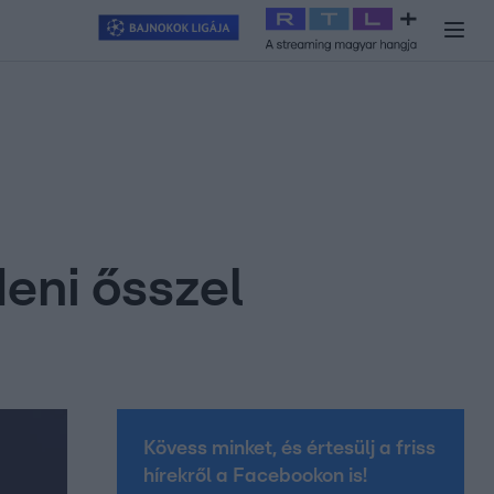
y
#
RTL+
#
Exek csatája 2026
#
Celeb vagyok, ments ki innen
#
H
deni ősszel
Kövess minket, és értesülj a friss
hírekről a Facebookon is!