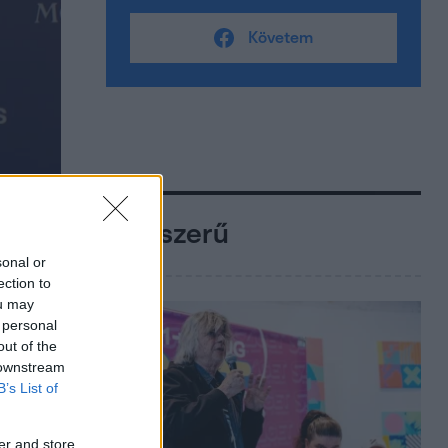
Követem
Népszerű
sonal or
ection to
ou may
 personal
out of the
 downstream
B’s List of
er and store