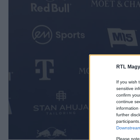
RTL Magy
If you wish 
sensitive in
confirm you
continue se
information 
further disc
participants
Downstream 
Please note