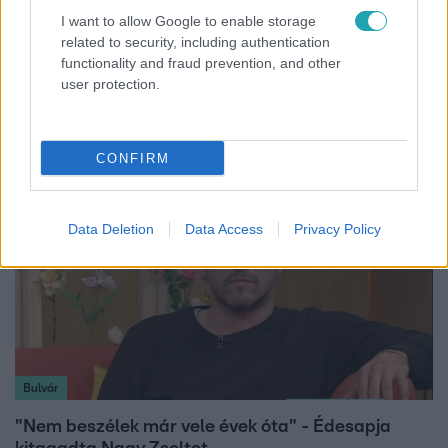
I want to allow Google to enable storage
related to security, including authentication
Nagyvilág
functionality and fraud prevention, and other
user protection.
Nem Bécs lett az első: ezekben a városokban a
legjobb élni 2026-ban
CONFIRM
Data Deletion
Data Access
Privacy Policy
Bulvár
"Nem beszélek már vele évek óta" - Édesapja