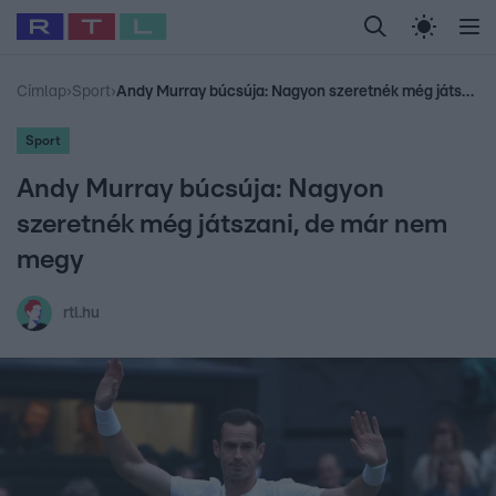
Legfrissebb
RTL Híradó
Fókusz
Sztárhírek
Randi
Celeb vagyok, me
#
Babits Marcella
#
Szellő István
#
Most Wanted
#
Gallusz Niko
Címlap
›
Sport
›
Andy Murray búcsúja: Nagyon szeretnék még játszani, de már nem megy
Sport
Andy Murray búcsúja: Nagyon
szeretnék még játszani, de már nem
megy
rtl.hu