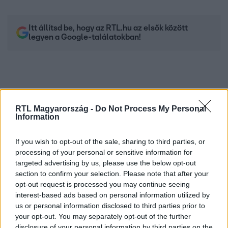
Itt állítsd be, hogy az RTL.hu az elsők között
legyen a Google-találatokban!
RTL Magyarország -
Do Not Process My Personal
Information
If you wish to opt-out of the sale, sharing to third parties, or
processing of your personal or sensitive information for
targeted advertising by us, please use the below opt-out
Kövess minket, és értesülj a friss hírekről a
section to confirm your selection. Please note that after your
Facebookon is!
opt-out request is processed you may continue seeing
interest-based ads based on personal information utilized by
us or personal information disclosed to third parties prior to
Követem
your opt-out. You may separately opt-out of the further
disclosure of your personal information by third parties on the