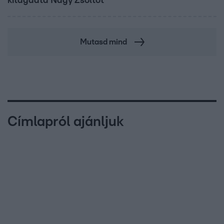
kitagadta Nagy Zsoltot
Mutasd mind
Címlapról ajánljuk