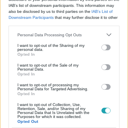
IAB’s list of downstream participants. This information may
also be disclosed by us to third parties on the
IAB’s List of
Downstream Participants
that may further disclose it to other
third parties.
#
SPORT
#
TENISZ
#
WIMBLEDON
Please note that this website/app uses one or more Google
Personal Data Processing Opt Outs
#
ANDY MURRAY
#
VISSZAVONULÁS
services and may gather and store information including but
not limited to your visit or usage behaviour. You may click to
I want to opt-out of the Sharing of my
personal data.
grant or deny consent to Google and its third-party tags to
Opted In
use your data for below specified purposes in below Google
consent section.
I want to opt-out of the Sale of my
Personal Data.
Opted In
I want to opt-out of processing my
Népszerű
Personal Data for Targeted Advertising.
Opted In
I want to opt-out of Collection, Use,
Retention, Sale, and/or Sharing of my
Personal Data that Is Unrelated with the
6:12
Purposes for which it was collected.
Opted Out