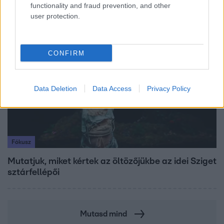
kitagadta Nagy Zsoltot
functionality and fraud prevention, and other
user protection.
4:55
CONFIRM
Data Deletion
Data Access
Privacy Policy
Fókusz
Mutatjuk, miket kértek az öltözőjükbe az idei Sziget
sztárfellépői
Mutasd mind