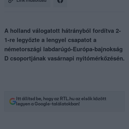
Link másolása
A holland válogatott hátrányból fordítva 2-
1-re legyőzte a lengyel csapatot a
németországi labdarúgó-Európa-bajnokság
D csoportjának vasárnapi nyitómérkőzésén.
Itt állítsd be, hogy az RTL.hu az elsők között
legyen a Google-találatokban!