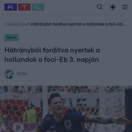
Legfrissebb
RTL Híradó
Fókusz
Sztárhírek
Randi
Celeb vagyok, me
#
Babits Marcella
#
Szellő István
#
Most Wanted
#
Gallusz Niko
Címlap
›
Sport
›
Hátrányból fordítva nyertek a hollandok a foci-Eb 3. napján
Sport
Hátrányból fordítva nyertek a
hollandok a foci-Eb 3. napján
rtl.hu