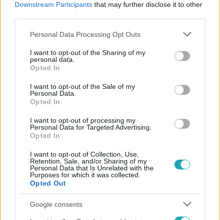
Downstream Participants
that may further disclose it to other
#
WEGHORTS
#
BUKSA
#
GAKPO
third parties.
Please note that this website/app uses one or more Google
Personal Data Processing Opt Outs
services and may gather and store information including but
not limited to your visit or usage behaviour. You may click to
I want to opt-out of the Sharing of my
personal data.
grant or deny consent to Google and its third-party tags to
Opted In
use your data for below specified purposes in below Google
consent section.
I want to opt-out of the Sale of my
Népszerű
Personal Data.
Opted In
I want to opt-out of processing my
Personal Data for Targeted Advertising.
Opted In
17:24
I want to opt-out of Collection, Use,
Retention, Sale, and/or Sharing of my
Personal Data that Is Unrelated with the
Purposes for which it was collected.
Opted Out
Google consents