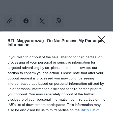
RTL Magyarország -
Do Not Process My Personal
Kövess minket, és értesülj a friss hírekről a
Information
Facebookon is!
If you wish to opt-out of the sale, sharing to third parties, or
processing of your personal or sensitive information for
Követem
targeted advertising by us, please use the below opt-out
section to confirm your selection. Please note that after your
opt-out request is processed you may continue seeing
interest-based ads based on personal information utilized by
us or personal information disclosed to third parties prior to
your opt-out. You may separately opt-out of the further
#
SPORT
#
FOCI
#
LABDARÚGÁS
#
FUTBALL
disclosure of your personal information by third parties on the
IAB’s list of downstream participants. This information may
#
FOCI-EB
#
HOLLANDIA
#
LENGYELORSZÁG
also be disclosed by us to third parties on the
IAB’s List of