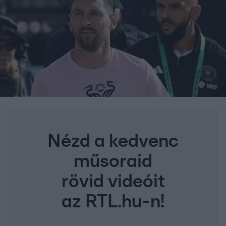
Nézd a kedvenc
műsoraid
rövid videóit
az RTL.hu-n!