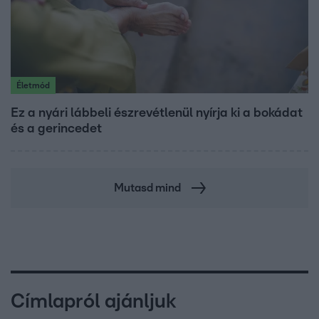
Életmód
Ez a nyári lábbeli észrevétlenül nyírja ki a bokádat
és a gerincedet
Mutasd mind
Címlapról ajánljuk