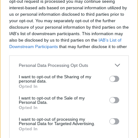
opt-out request is processed you may continue seeing
interest-based ads based on personal information utilized by
Kövess minket, és értesülj a friss hírekről a
us or personal information disclosed to third parties prior to
Facebookon is!
your opt-out. You may separately opt-out of the further
disclosure of your personal information by third parties on the
IAB’s list of downstream participants. This information may
Követem
also be disclosed by us to third parties on the
IAB’s List of
Downstream Participants
that may further disclose it to other
third parties.
Please note that this website/app uses one or more Google
Personal Data Processing Opt Outs
services and may gather and store information including but
#
SPORT
#
LIONEL MESSI
#
TESTŐR
#
MIAMI
not limited to your visit or usage behaviour. You may click to
I want to opt-out of the Sharing of my
personal data.
grant or deny consent to Google and its third-party tags to
Opted In
#
LABDARÚGÁS
#
FOCI
#
STADION
#
MLS
use your data for below specified purposes in below Google
consent section.
#
EGYESÜLT ÁLLAMOK
#
MA
I want to opt-out of the Sale of my
Personal Data.
Opted In
I want to opt-out of processing my
Personal Data for Targeted Advertising.
Opted In