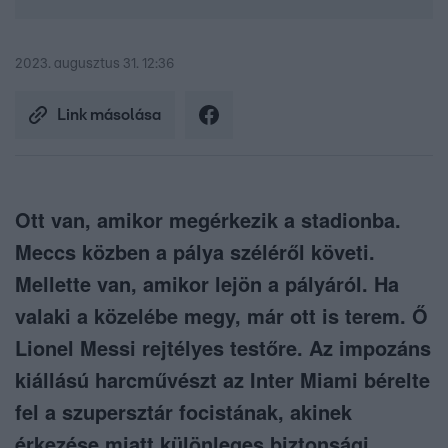
2023. augusztus 31. 12:36
Link másolása
Ott van, amikor megérkezik a stadionba.
Meccs közben a pálya széléről követi.
Mellette van, amikor lejön a pályáról. Ha
valaki a közelébe megy, már ott is terem. Ő
Lionel Messi rejtélyes testőre. Az impozáns
kiállású harcművészt az Inter Miami bérelte
fel a szupersztár focistának, akinek
érkezése miatt különleges biztonsági