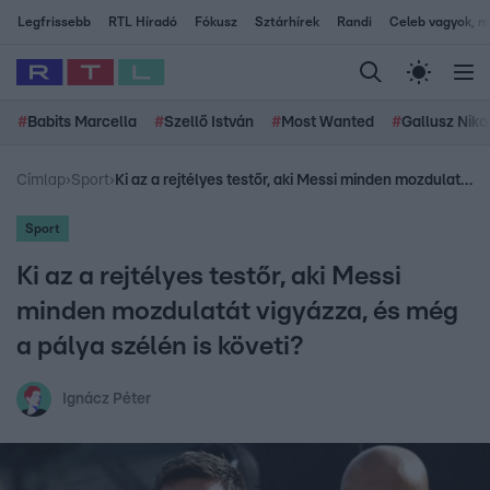
Legfrissebb
RTL Híradó
Fókusz
Sztárhírek
Randi
Celeb vagyok, me
#
Babits Marcella
#
Szellő István
#
Most Wanted
#
Gallusz Niko
Címlap
›
Sport
›
Ki az a rejtélyes testőr, aki Messi minden mozdulatát vigyázza, és még a pálya szélén is követi?
Sport
Ki az a rejtélyes testőr, aki Messi
minden mozdulatát vigyázza, és még
a pálya szélén is követi?
Ignácz Péter