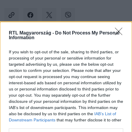
RTL Magyarország -
Do Not Process My Personal
Information
Kövess minket, és értesülj a friss hírekről a
Facebookon is!
If you wish to opt-out of the sale, sharing to third parties, or
processing of your personal or sensitive information for
targeted advertising by us, please use the below opt-out
Követem
section to confirm your selection. Please note that after your
opt-out request is processed you may continue seeing
interest-based ads based on personal information utilized by
us or personal information disclosed to third parties prior to
your opt-out. You may separately opt-out of the further
disclosure of your personal information by third parties on the
#
SPORT
#
ATLÉTIKAI VB
#
BUDAPEST
IAB’s list of downstream participants. This information may
also be disclosed by us to third parties on the
IAB’s List of
Downstream Participants
that may further disclose it to other
third parties.