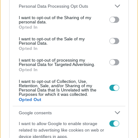
Please note that this website/app uses one or more Google
Personal Data Processing Opt Outs
services and may gather and store information including but
not limited to your visit or usage behaviour. You may click to
I want to opt-out of the Sharing of my
personal data.
grant or deny consent to Google and its third-party tags to
Népszerű
Opted In
use your data for below specified purposes in below Google
consent section.
I want to opt-out of the Sale of my
Personal Data.
Opted In
13:37
I want to opt-out of processing my
Personal Data for Targeted Advertising.
Opted In
I want to opt-out of Collection, Use,
Retention, Sale, and/or Sharing of my
Personal Data that Is Unrelated with the
Purposes for which it was collected.
Opted Out
Google consents
Reggeli
I want to allow Google to enable storage
Öt gyereket neveltek fel közösen – szinte sosem
related to advertising like cookies on web or
mutatja meg férjét Ungár Anikó
device identifiers in apps.