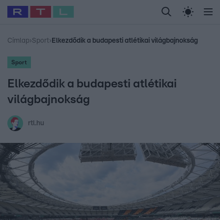
Legfrissebb
RTL Híradó
Fókusz
Sztárhírek
Randi
Celeb vagyok, me
#
Babits Marcella
#
Szellő István
#
Most Wanted
#
Gallusz Niko
Címlap
›
Sport
›
Elkezdődik a budapesti atlétikai világbajnokság
Sport
Elkezdődik a budapesti atlétikai
világbajnokság
rtl.hu