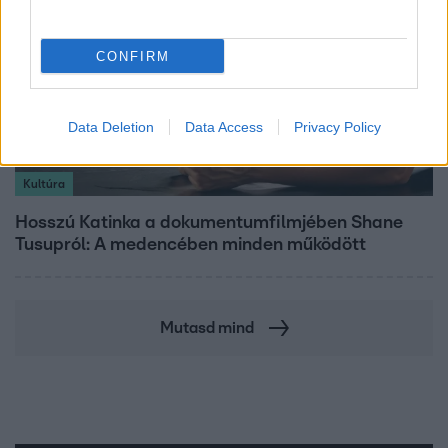
CONFIRM
Data Deletion
Data Access
Privacy Policy
Kultúra
Hosszú Katinka a dokumentumfilmjében Shane
Tusupról: A medencében minden működött
Mutasd mind