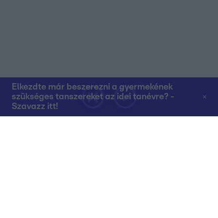
Elkezdte már beszerezni a gyermekének
szükséges tanszereket az idei tanévre? -
Szavazz itt!
Rólunk