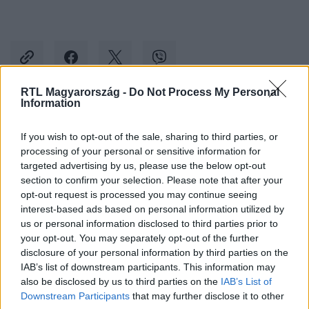
RTL Magyarország -
Do Not Process My Personal
Information
Kövess minket, és értesülj a friss hírekről a
If you wish to opt-out of the sale, sharing to third parties, or
Facebookon is!
processing of your personal or sensitive information for
targeted advertising by us, please use the below opt-out
Követem
section to confirm your selection. Please note that after your
opt-out request is processed you may continue seeing
interest-based ads based on personal information utilized by
us or personal information disclosed to third parties prior to
your opt-out. You may separately opt-out of the further
disclosure of your personal information by third parties on the
IAB’s list of downstream participants. This information may
#
SHOWDER KLUB
#
ADÁSRÉSZLETEK
#
26. ÉVAD
also be disclosed by us to third parties on the
IAB’s List of
#
BADÁR SÁNDOR
#
HŰTŐSZEKRÉNY
#
SZAVATOSSÁG
Downstream Participants
that may further disclose it to other