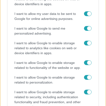
device identifiers in apps.
Már nagymama, de a fiai is kész férfiak: friss fotón
Szandi fiai
I want to allow my user data to be sent to
Google for online advertising purposes.
I want to allow Google to send me
6:12
personalized advertising.
I want to allow Google to enable storage
related to analytics like cookies on web or
device identifiers in apps.
I want to allow Google to enable storage
related to functionality of the website or app.
I want to allow Google to enable storage
Reggeli
related to personalization.
Átvonul a hidegfront az országon – így alakul a
I want to allow Google to enable storage
hőmérséklet a hét második felében
related to security, including authentication
functionality and fraud prevention, and other