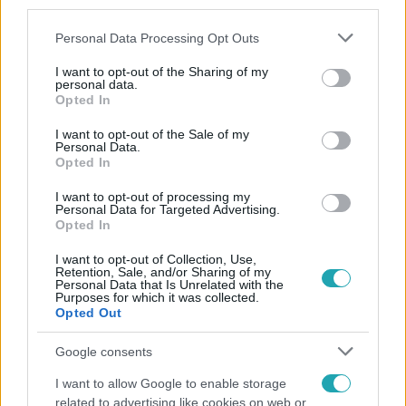
third parties.
Please note that this website/app uses one or more Google
Personal Data Processing Opt Outs
services and may gather and store information including but
not limited to your visit or usage behaviour. You may click to
I want to opt-out of the Sharing of my
personal data.
grant or deny consent to Google and its third-party tags to
Opted In
use your data for below specified purposes in below Google
consent section.
Népszerű
I want to opt-out of the Sale of my
Personal Data.
Opted In
I want to opt-out of processing my
Personal Data for Targeted Advertising.
Opted In
I want to opt-out of Collection, Use,
Retention, Sale, and/or Sharing of my
Personal Data that Is Unrelated with the
Purposes for which it was collected.
Opted Out
Google consents
I want to allow Google to enable storage
Bulvár
related to advertising like cookies on web or