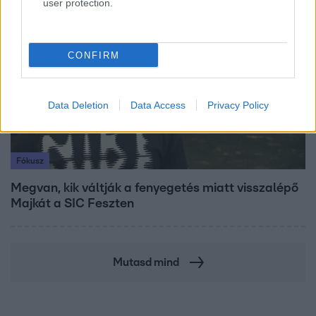
user protection.
7:51
CONFIRM
Data Deletion
Data Access
Privacy Policy
Fókusz
Megvan, kik váltják a fenyegetés miatt visszalépő
Majkát a SIC Feszten
Mutasd mind