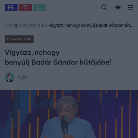
Legfrissebb
RTL Híradó
Fókusz
Sztárhírek
Randi
Celeb vagyok, me
#
Babits Marcella
#
Szellő István
#
Most Wanted
#
Gallusz Niko
Címlap
›
Showder Klub
›
Vigyázz, nehogy benyúlj Badár Sándor hűtőjébe!
Showder Klub
Vigyázz, nehogy
benyúlj Badár Sándor hűtőjébe!
rtl.hu