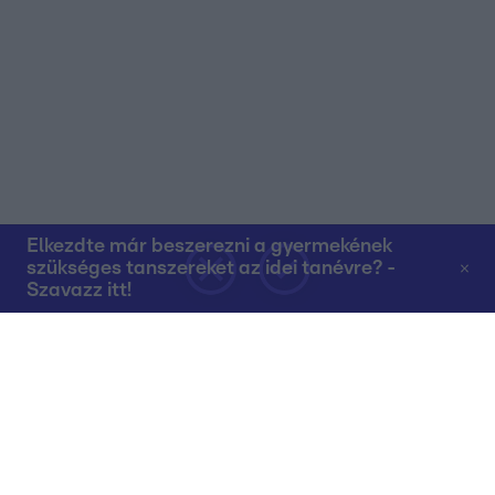
Elkezdte már beszerezni a gyermekének
szükséges tanszereket az idei tanévre? -
Szavazz itt!