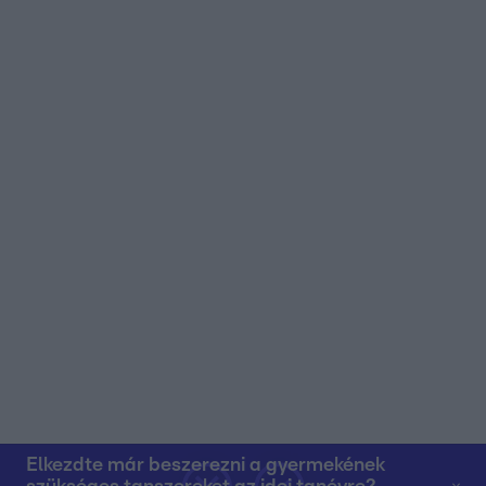
Elkezdte már beszerezni a gyermekének