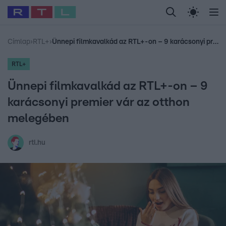
Legfrissebb
RTL Híradó
Fókusz
Sztárhírek
Randi
Celeb vagyok, me
#
Babits Marcella
#
Szellő István
#
Most Wanted
#
Gallusz Niko
Címlap
›
RTL+
›
Ünnepi filmkavalkád az RTL+-on – 9 karácsonyi premier vár az otthon melegében
RTL+
Ünnepi filmkavalkád az RTL+-on – 9
karácsonyi premier vár az otthon
melegében
rtl.hu