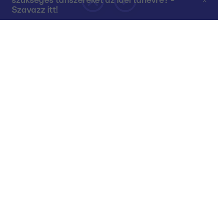
szükséges tanszereket az idei tanévre? -
Szavazz itt!
Rólunk
Teljes adások az RTL+-on
Műsorújság
Összes műsor
Műsorba jelentkezés