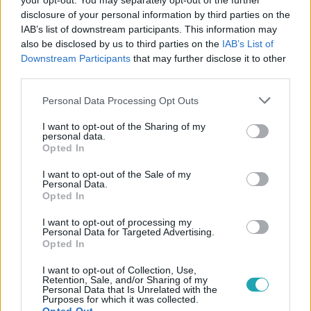
your opt-out. You may separately opt-out of the further
disclosure of your personal information by third parties on the
IAB’s list of downstream participants. This information may
also be disclosed by us to third parties on the
IAB’s List of
#
RTL+
#
RTL MŰSOR
#
MAI MŰSOR
Downstream Participants
that may further disclose it to other
#
MŰSORÚJSÁG
#
FILM
#
MŰSORAJÁNLÓ
third parties.
#
KARÁCSONYI FILMEK
Please note that this website/app uses one or more Google
Personal Data Processing Opt Outs
services and may gather and store information including but
not limited to your visit or usage behaviour. You may click to
I want to opt-out of the Sharing of my
personal data.
grant or deny consent to Google and its third-party tags to
Opted In
use your data for below specified purposes in below Google
consent section.
I want to opt-out of the Sale of my
Personal Data.
Opted In
Népszerű
I want to opt-out of processing my
Personal Data for Targeted Advertising.
Opted In
I want to opt-out of Collection, Use,
Retention, Sale, and/or Sharing of my
Personal Data that Is Unrelated with the
Purposes for which it was collected.