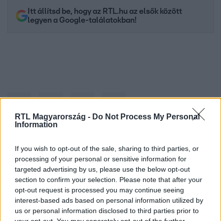
Itt állítsd be, hogy az RTL.hu az elsők között
legyen a Google-találatokban!
RTL Magyarország -
Do Not Process My Personal
Information
If you wish to opt-out of the sale, sharing to third parties, or
Kövess minket, és értesülj a friss hírekről a
processing of your personal or sensitive information for
Facebookon is!
targeted advertising by us, please use the below opt-out
section to confirm your selection. Please note that after your
Követem
opt-out request is processed you may continue seeing
interest-based ads based on personal information utilized by
us or personal information disclosed to third parties prior to