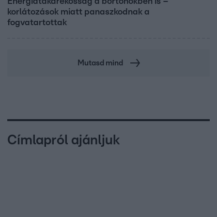
Energiatakarékosság a börtönökben is –
korlátozások miatt panaszkodnak a
fogvatartottak
Mutasd mind
Címlapról ajánljuk