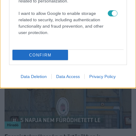
related to personalization.
I want to allow Google to enable storage
Reggeli
related to security, including authentication
functionality and fraud prevention, and other
„Ha olyan ember keresne meg, akkor sem
user protection.
vállalnám!” – Détár Enikő megszólalt a politikai
megkeresésekkel kapcsolatban
CONFIRM
2:46
Data Deletion
Data Access
Privacy Policy
Híradó