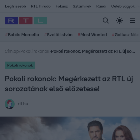
Legfrissebb
RTL Híradó
Fókusz
Sztárhírek
Randi
Celeb vagyok, me
#
Babits Marcella
#
Szellő István
#
Most Wanted
#
Gallusz Niko
Címlap
›
Pokoli rokonok
›
Pokoli rokonok: Megérkezett az RTL új sorozatának első előzetese!
Pokoli rokonok
Pokoli rokonok: Megérkezett az RTL új
sorozatának első előzetese!
rtl.hu