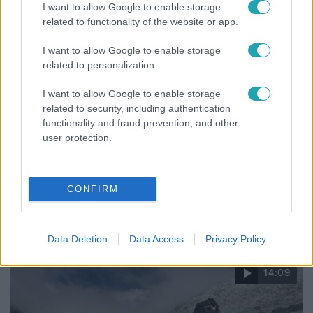
I want to allow Google to enable storage
3:14
related to functionality of the website or app.
I want to allow Google to enable storage
related to personalization.
I want to allow Google to enable storage
related to security, including authentication
functionality and fraud prevention, and other
user protection.
Híradó
Lannert Judit az RTL-nek: Maradnak a
CONFIRM
tankerületek és a Klebelsberg Központ, de
átalakítják őket
Data Deletion
Data Access
Privacy Policy
14:09