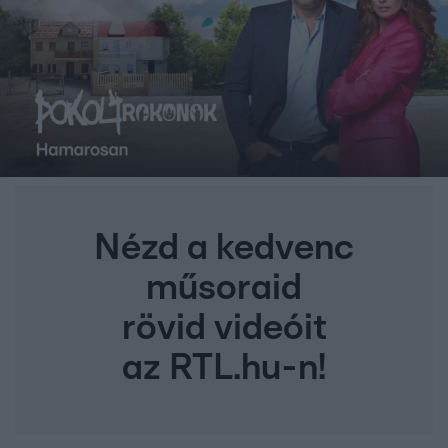
Nézd a kedvenc
műsoraid
rövid videóit
az RTL.hu-n!