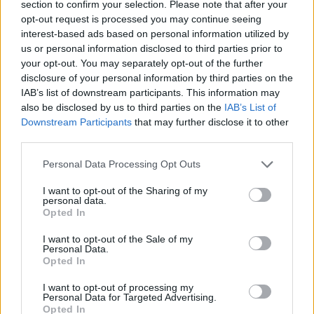
section to confirm your selection. Please note that after your
opt-out request is processed you may continue seeing
interest-based ads based on personal information utilized by
Kövess minket, és értesülj a friss hírekről a
us or personal information disclosed to third parties prior to
your opt-out. You may separately opt-out of the further
Facebookon is!
disclosure of your personal information by third parties on the
IAB’s list of downstream participants. This information may
Követem
also be disclosed by us to third parties on the
IAB’s List of
Downstream Participants
that may further disclose it to other
third parties.
Please note that this website/app uses one or more Google
Personal Data Processing Opt Outs
services and may gather and store information including but
not limited to your visit or usage behaviour. You may click to
I want to opt-out of the Sharing of my
#
POKOLI ROKONOK
#
ÁRPA ATTILA
#
ELŐZETESEK
personal data.
grant or deny consent to Google and its third-party tags to
Opted In
use your data for below specified purposes in below Google
#
DOBÓ KATA
consent section.
I want to opt-out of the Sale of my
Personal Data.
Opted In
I want to opt-out of processing my
Personal Data for Targeted Advertising.
Opted In