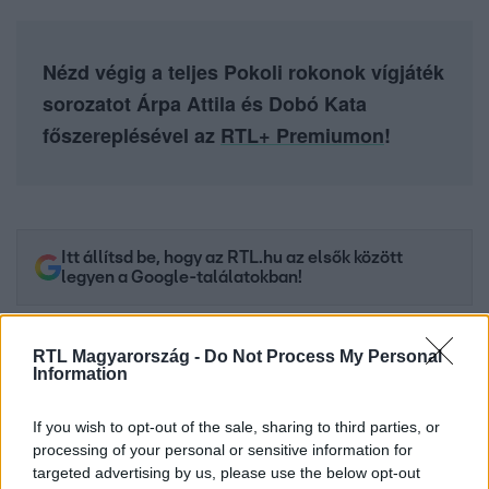
Nézd végig a teljes Pokoli rokonok vígjáték
sorozatot Árpa Attila és Dobó Kata
főszereplésével az
RTL+ Premiumon
!
Itt állítsd be, hogy az RTL.hu az elsők között
legyen a Google-találatokban!
RTL Magyarország -
Do Not Process My Personal
Information
If you wish to opt-out of the sale, sharing to third parties, or
processing of your personal or sensitive information for
targeted advertising by us, please use the below opt-out