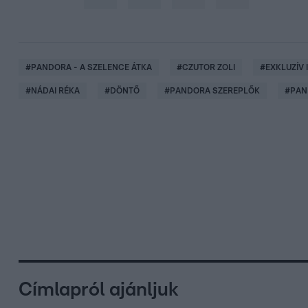
#
PANDORA - A SZELENCE ÁTKA
#
CZUTOR ZOLI
#
EXKLUZÍV 
#
NÁDAI RÉKA
#
DÖNTŐ
#
PANDORA SZEREPLŐK
#
PAN
Címlapról ajánljuk