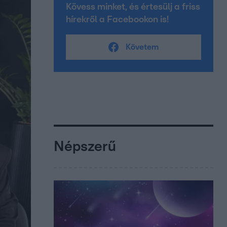
Kövess minket, és értesülj a friss
hírekről a Facebookon is!
Követem
Népszerű