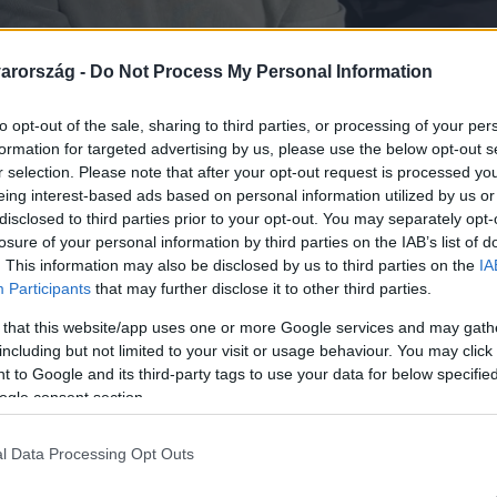
arország -
Do Not Process My Personal Information
to opt-out of the sale, sharing to third parties, or processing of your per
Link másolása
formation for targeted advertising by us, please use the below opt-out s
r selection. Please note that after your opt-out request is processed y
eing interest-based ads based on personal information utilized by us or
disclosed to third parties prior to your opt-out. You may separately opt-
éját elemezte Hevér Gábor az rtl.hu
losure of your personal information by third parties on the IAB’s list of
. This information may also be disclosed by us to third parties on the
IA
, Czutor Zolival és Király Lindával,
Participants
that may further disclose it to other third parties.
dai Réka társasjáték-trénerrel. A
 that this website/app uses one or more Google services and may gath
y fordulatokról, a döntő pillanatáról,
including but not limited to your visit or usage behaviour. You may click 
 to Google and its third-party tags to use your data for below specifi
mfejű kutyájaként látták viszont kiesett
ogle consent section.
rulta, honnan jön a meglepően pontos
Vadon Janit a legtehetségesebb játékosnak,
l Data Processing Opt Outs
 arról, milyen megérzése volt Wossala