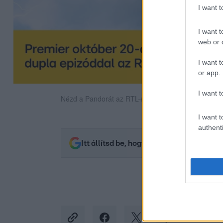
I want 
I want t
web or d
I want t
or app.
I want t
Nézd a Pandorát az RTL-en vagy streameld az RT
I want t
authenti
Itt állítsd be, hogy az RTL.hu az elsők 