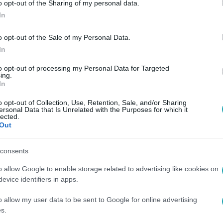
o opt-out of the Sharing of my personal data.
gyan változtatta meg őt a játék.
In
o opt-out of the Sale of my Personal Data.
In
to opt-out of processing my Personal Data for Targeted
ing.
In
o opt-out of Collection, Use, Retention, Sale, and/or Sharing
ersonal Data that Is Unrelated with the Purposes for which it
lected.
Out
consents
o allow Google to enable storage related to advertising like cookies on
evice identifiers in apps.
o allow my user data to be sent to Google for online advertising
s.