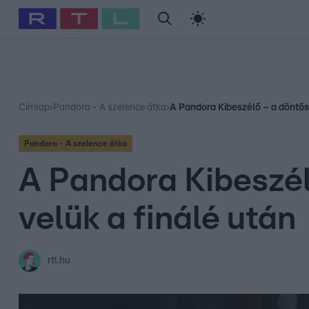
#
Babits Marcella
#
Szellő István
#
Most Wanted
#
Gallusz Ni
Címlap
›
Pandora - A szelence átka
›
A Pandora Kibeszélő – a döntősök
Pandora - A szelence átka
A Pandora Kibeszélő
velük a finálé után
rtl.hu