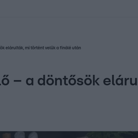
kolett
#
Időjárás
#
RTL műsor
#
Víz
#
Magyar Péter
#
Csillagjeg
 elárulták, mi történt velük a finálé után
 – a döntősök elárul