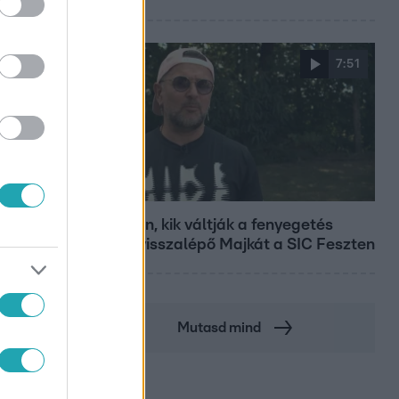
7:51
Fókusz
Megvan, kik váltják a fenyegetés
miatt visszalépő Majkát a SIC Feszten
Mutasd mind