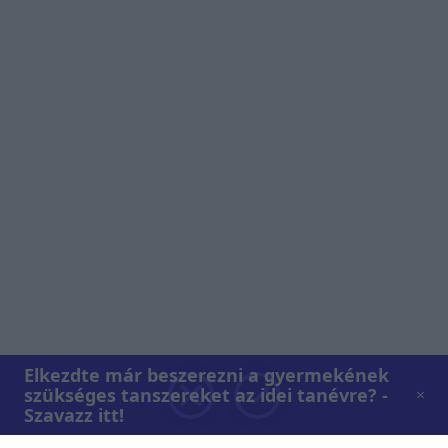
Elkezdte már beszerezni a gyermekének
szükséges tanszereket az idei tanévre? -
Szavazz itt!