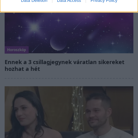
Data Deletion
Data Access
Privacy Policy
Horoszkóp
Ennek a 3 csillagjegynek váratlan sikereket
hozhat a hét