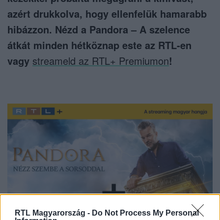
azért drukkolva, hogy ellenfelük hamarabb
hibázzon. Nézd a Pandora – A szelence
átkát minden hétköznap este az RTL-en
vagy
streameld az RTL+ Premiumon
!
RTL Magyarország -
Do Not Process My Personal