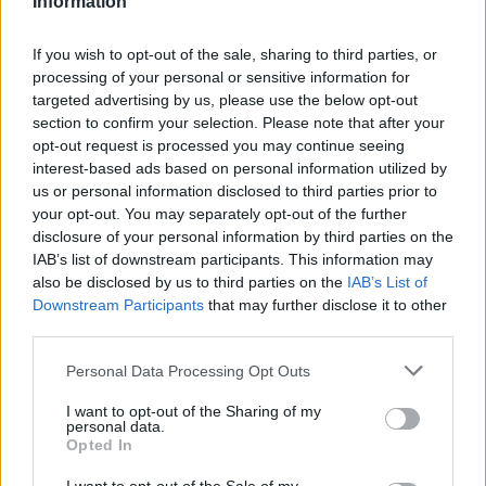
Information
Nézd a Pandorát az RTL-en vagy streameld az RTL+ Premiumon!
If you wish to opt-out of the sale, sharing to third parties, or
processing of your personal or sensitive information for
targeted advertising by us, please use the below opt-out
Itt állítsd be, hogy az RTL.hu az elsők között
section to confirm your selection. Please note that after your
legyen a Google-találatokban!
opt-out request is processed you may continue seeing
interest-based ads based on personal information utilized by
us or personal information disclosed to third parties prior to
your opt-out. You may separately opt-out of the further
disclosure of your personal information by third parties on the
IAB’s list of downstream participants. This information may
also be disclosed by us to third parties on the
IAB’s List of
Downstream Participants
that may further disclose it to other
third parties.
Please note that this website/app uses one or more Google
Personal Data Processing Opt Outs
services and may gather and store information including but
not limited to your visit or usage behaviour. You may click to
I want to opt-out of the Sharing of my
Kövess minket, és értesülj a friss
personal data.
grant or deny consent to Google and its third-party tags to
Opted In
hírekről a Facebookon is!
use your data for below specified purposes in below Google
consent section.