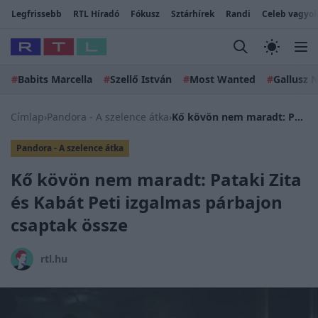
Legfrissebb
RTL Híradó
Fókusz
Sztárhírek
Randi
Celeb vagyok
#
Babits Marcella
#
Szellő István
#
Most Wanted
#
Gallusz N
Címlap
›
Pandora - A szelence átka
›
Kő kövön nem maradt: Pataki Zita és Kabát Peti izgalmas párbajon csaptak össze
Pandora - A szelence átka
Kő kövön nem maradt: Pataki Zita
és Kabát Peti izgalmas párbajon
csaptak össze
rtl.hu