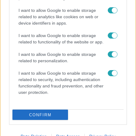
I want to allow Google to enable storage
3:14
related to analytics like cookies on web or
device identifiers in apps.
I want to allow Google to enable storage
related to functionality of the website or app.
I want to allow Google to enable storage
related to personalization.
I want to allow Google to enable storage
Híradó
related to security, including authentication
Lannert Judit az RTL-nek: Maradnak a
functionality and fraud prevention, and other
tankerületek és a Klebelsberg Központ, de
user protection.
átalakítják őket
CONFIRM