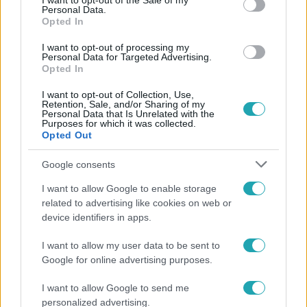
I want to opt-out of the Sale of my
Personal Data.
Követem
Opted In
I want to opt-out of processing my
Personal Data for Targeted Advertising.
Opted In
I want to opt-out of Collection, Use,
Retention, Sale, and/or Sharing of my
#
PANDORA - A SZELENCE ÁTKA
#
KABÁT PÉTER
Personal Data that Is Unrelated with the
Purposes for which it was collected.
#
PÁRBAJ
#
ADÁSRÉSZLETEK
#
PATAKI ZITA
Opted Out
#
ÖSSZECSAPÁS
#
KIESÉS
#
HEVÉR GÁBOR
Google consents
I want to allow Google to enable storage
related to advertising like cookies on web or
device identifiers in apps.
I want to allow my user data to be sent to
Google for online advertising purposes.
Népszerű
I want to allow Google to send me
personalized advertising.