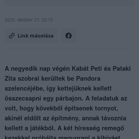
2025. október 27. 20:15
Link másolása
A negyedik nap végén Kabát Peti és Pataki
Zita szobrai kerültek be Pandora
szelencéjébe, így kettejüknek kellett
összecsapni egy párbajon. A feladatuk az
volt, hogy kövekből építsenek tornyot,
akinél eldőlt az építmény, annak távoznia
kellett a játékból. A két híresség remegő
kezekkel próbálta megugrani a kihívást,