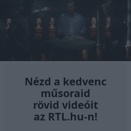
Nézd a kedvenc műsoraid rövi
Nézd a kedvenc
műsoraid
rövid videóit
az RTL.hu-n!