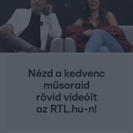
Nézd a kedvenc
műsoraid
rövid videóit
az RTL.hu-n!