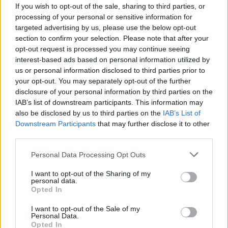
If you wish to opt-out of the sale, sharing to third parties, or
processing of your personal or sensitive information for
targeted advertising by us, please use the below opt-out
section to confirm your selection. Please note that after your
opt-out request is processed you may continue seeing
interest-based ads based on personal information utilized by
us or personal information disclosed to third parties prior to
your opt-out. You may separately opt-out of the further
Kövess minket, és értesülj a friss hírekről a
disclosure of your personal information by third parties on the
Facebookon is!
IAB’s list of downstream participants. This information may
also be disclosed by us to third parties on the
IAB’s List of
Követem
Downstream Participants
that may further disclose it to other
third parties.
Please note that this website/app uses one or more Google
Personal Data Processing Opt Outs
services and may gather and store information including but
not limited to your visit or usage behaviour. You may click to
I want to opt-out of the Sharing of my
personal data.
grant or deny consent to Google and its third-party tags to
Opted In
#
NYERŐ PÁROS
#
NYERŐ PÁROS 2025
#
COOKY
use your data for below specified purposes in below Google
consent section.
I want to opt-out of the Sale of my
#
EXKLUZÍV INTERJÚ
#
SZÉCSI DEBÓRA
#
REALITY
Personal Data.
Opted In
#
EXTRA VIDEÓK
#
INTERJÚK
#
BULVÁR
#
INTERJÚ