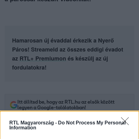
Hamarosan új évaddal érkezik a Nyerő
Páros! Streameld az összes eddigi évadot
az
RTL+ Premiumon
és készülj az új
fordulatokra!
Itt állítsd be, hogy az RTL.hu az elsők között
legyen a Google-találatokban!
RTL Magyarország -
Do Not Process My Personal
Information