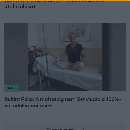
szakértő elemzi a szupermodell évtizedes
átalakulását
Bulvár
Rubint Réka: A mai napig nem jött vissza a 100%-
os tüdőkapacitásom
Mutasd mind