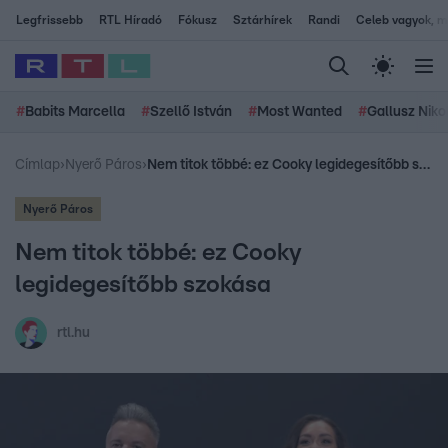
Legfrissebb
RTL Híradó
Fókusz
Sztárhírek
Randi
Celeb vagyok, me
#
Babits Marcella
#
Szellő István
#
Most Wanted
#
Gallusz Niko
Címlap
›
Nyerő Páros
›
Nem titok többé: ez Cooky legidegesítőbb szokása
Nyerő Páros
Nem titok többé: ez Cooky
legidegesítőbb szokása
rtl.hu