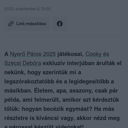
2025. szeptember 6. 13:00
Link másolása
A
Nyerő Páros 2025
játékosai,
Cooky és
Szécsi Debóra
exkluzív interjúban árulták el
nekünk, hogy szerintük mi a
legszórakoztatóbb és a legidegesítőbb a
másikban. Életem, apa, asszony, csak pár
példa, ami felmerült, amikor azt kérdeztük
tőlük: hogyan becézik egymást? Ha más
részletre is kíváncsi vagy, akkor nézd meg
a párossal készült videónkat!