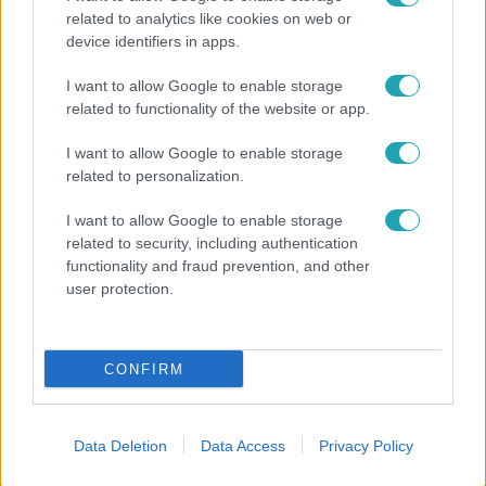
related to analytics like cookies on web or
device identifiers in apps.
Bulvár
I want to allow Google to enable storage
A fiataloknak üzent Majka: „Hagyjátok ezt abba,
related to functionality of the website or app.
ez nagyon ciki!”
I want to allow Google to enable storage
related to personalization.
7:02
I want to allow Google to enable storage
related to security, including authentication
functionality and fraud prevention, and other
user protection.
CONFIRM
Reggeli
Data Deletion
Data Access
Privacy Policy
19 évesen nyert modellversenyt Heidi Klum –