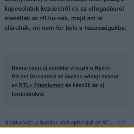
kapcsolatuk kezdetéről és az elfogadásról
meséltek az rtl.hu-nak, majd azt is
elárulták, mi nem fér bele a házasságukba.
Hamarosan új évaddal érkezik a Nyerő
Páros! Streameld az összes eddigi évadot
az
RTL+ Premiumon
és készülj az új
fordulatokra!
Nézd vissza a Barátok közt epizódjait az
RTL+-on
!