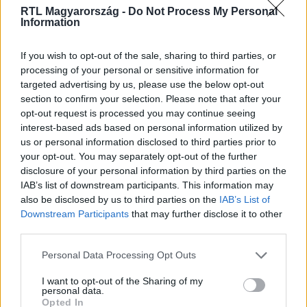
RTL Magyarország -
Do Not Process My Personal
Information
Itt állítsd be, hogy az RTL.hu az elsők között
legyen a Google-találatokban!
If you wish to opt-out of the sale, sharing to third parties, or
processing of your personal or sensitive information for
targeted advertising by us, please use the below opt-out
section to confirm your selection. Please note that after your
opt-out request is processed you may continue seeing
interest-based ads based on personal information utilized by
us or personal information disclosed to third parties prior to
your opt-out. You may separately opt-out of the further
disclosure of your personal information by third parties on the
IAB’s list of downstream participants. This information may
also be disclosed by us to third parties on the
IAB’s List of
Downstream Participants
that may further disclose it to other
Kövess minket, és értesülj a friss hírekről a
third parties.
Facebookon is!
Please note that this website/app uses one or more Google
Personal Data Processing Opt Outs
services and may gather and store information including but
Követem
not limited to your visit or usage behaviour. You may click to
I want to opt-out of the Sharing of my
personal data.
grant or deny consent to Google and its third-party tags to
Opted In