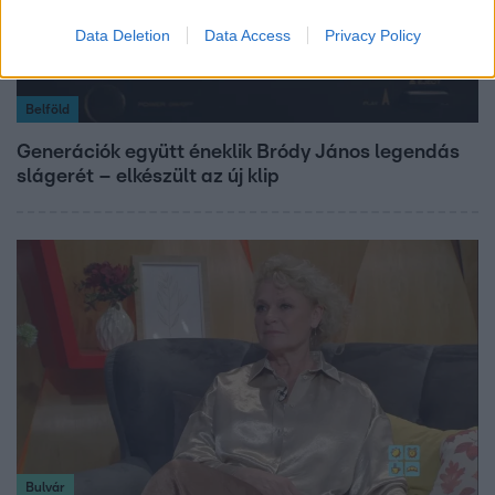
Data Deletion
Data Access
Privacy Policy
Belföld
Generációk együtt éneklik Bródy János legendás
slágerét – elkészült az új klip
Bulvár