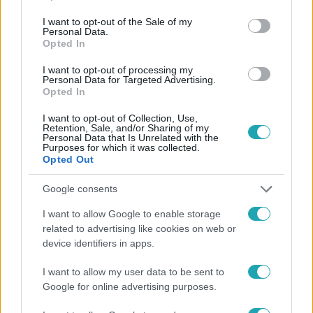
use your data for below specified purposes in below Google
consent section.
I want to opt-out of the Sale of my
Personal Data.
Opted In
#
NYERŐ PÁROS
#
BARÁTOK KÖZT
#
INTERJÚK
I want to opt-out of processing my
Personal Data for Targeted Advertising.
#
KISS PÉTER BALÁZS
#
KULCSÁR VIKTÓRIA
Opted In
#
NYERŐ PÁROS - BARÁTOK KÖZT
I want to opt-out of Collection, Use,
Retention, Sale, and/or Sharing of my
#
NYERŐ PÁROS- BARÁTOK KÖZT KÜLÖNKIADÁS
Personal Data that Is Unrelated with the
Purposes for which it was collected.
Opted Out
Google consents
I want to allow Google to enable storage
related to advertising like cookies on web or
device identifiers in apps.
Népszerű
I want to allow my user data to be sent to
Google for online advertising purposes.