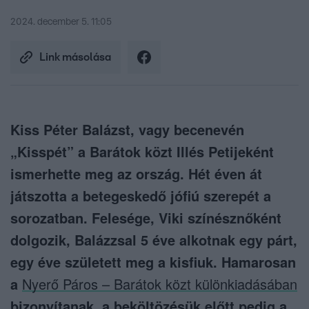
2024. december 5. 11:05
Link másolása
Kiss Péter Balázst, vagy becenevén
„Kisspét” a Barátok közt Illés Petijeként
ismerhette meg az ország. Hét éven át
játszotta a betegeskedő jófiú szerepét a
sorozatban. Felesége, Viki színésznőként
dolgozik, Balázzsal 5 éve alkotnak egy párt,
egy éve született meg a kisfiuk. Hamarosan
a
Nyerő Páros – Barátok közt különkiadásában
bizonyítanak, a beköltözésük előtt pedig a