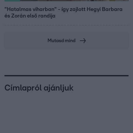
"Hatalmas viharban" - így zajlott Hegyi Barbara
és Zorán első randija
Mutasd mind
Címlapról ajánljuk