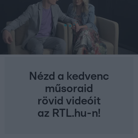
Nézd a kedvenc
műsoraid
rövid videóit
az RTL.hu-n!