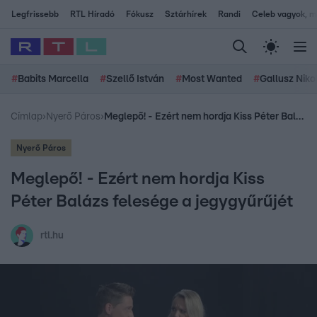
Legfrissebb
RTL Híradó
Fókusz
Sztárhírek
Randi
Celeb vagyok, me
#
Babits Marcella
#
Szellő István
#
Most Wanted
#
Gallusz Niko
Címlap
›
Nyerő Páros
›
Meglepő! - Ezért nem hordja Kiss Péter Balázs felesége a jegygyűrűjét
Nyerő Páros
Meglepő! - Ezért nem hordja Kiss
Péter Balázs felesége a jegygyűrűjét
rtl.hu