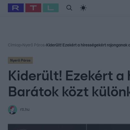
#
Babits Marcella
#
Szellő István
#
Most Wanted
#
Gallusz Ni
Címlap
›
Nyerő Páros
›
Kiderült! Ezekért a hírességekért rajonganak 
Nyerő Páros
Kiderült! Ezekért 
Barátok közt külön
rtl.hu