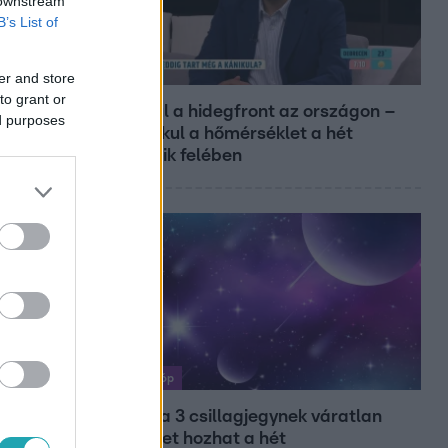
 downstream
B’s List of
Reggeli
er and store
to grant or
Átvonul a hidegfront az országon –
ed purposes
így alakul a hőmérséklet a hét
második felében
Horoszkóp
Ennek a 3 csillagjegynek váratlan
sikereket hozhat a hét