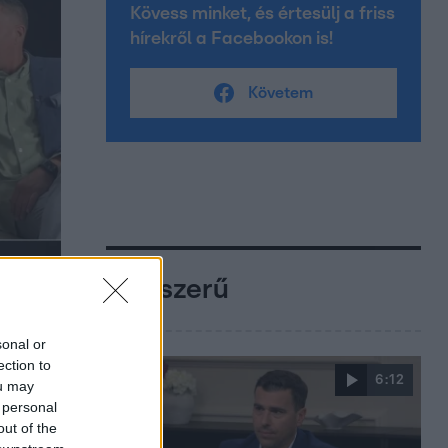
Kövess minket, és értesülj a friss
hírekről a Facebookon is!
Követem
Népszerű
sonal or
ection to
6:12
ou may
 personal
out of the