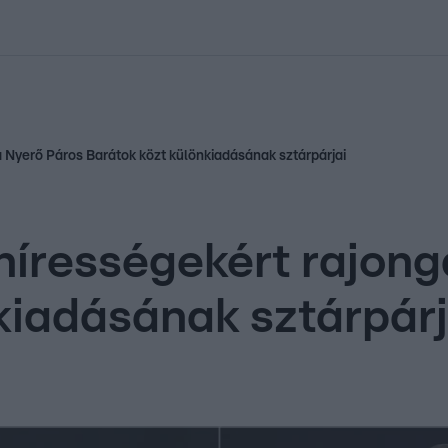
kolett
#
Időjárás
#
RTL műsor
#
Víz
#
Magyar Péter
#
Csillagjeg
a Nyerő Páros Barátok közt különkiadásának sztárpárjai
a hírességekért rajon
kiadásának sztárpárj