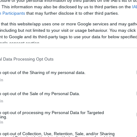
losure of your personal information by third parties on the IAB’s list of
. This information may also be disclosed by us to third parties on the
IA
Participants
that may further disclose it to other third parties.
 that this website/app uses one or more Google services and may gath
including but not limited to your visit or usage behaviour. You may click 
Link másolása
 to Google and its third-party tags to use your data for below specifi
ogle consent section.
l Data Processing Opt Outs
iadásának sztárpárjait arra kértük, hogy
o opt-out of the Sharing of my personal data.
égért rajong titokban kedvesük. Kiderült,
In
 nők tudják levenni a lábukról, Szabó Kitti
o opt-out of the Sale of my Personal Data.
szerelméért rajong, Kardos Eszternek pedig
In
g a teljes videónkat!
to opt-out of processing my Personal Data for Targeted
ing.
In
o opt-out of Collection, Use, Retention, Sale, and/or Sharing