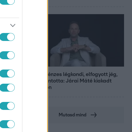
Bulvár
Pluszpénzes légkondi, elfogyott jég,
zöld rántotta: Járai Máté kiakadt
Siófokon
Mutasd mind