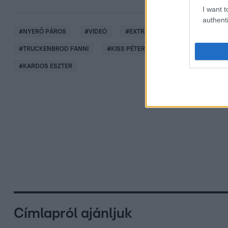
I want t
authenti
#
NYERŐ PÁROS
#
VIDEÓ
#
EXTRA VIDEÓK
#
BARÁTOK 
#
TRUCKENBROD FANNI
#
KISS PÉTER BALÁZS
#
KULCSÁR V
#
KARDOS ESZTER
Címlapról ajánljuk