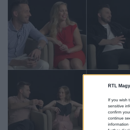
RTL Magy
If you wish 
sensitive in
confirm you
continue se
information 