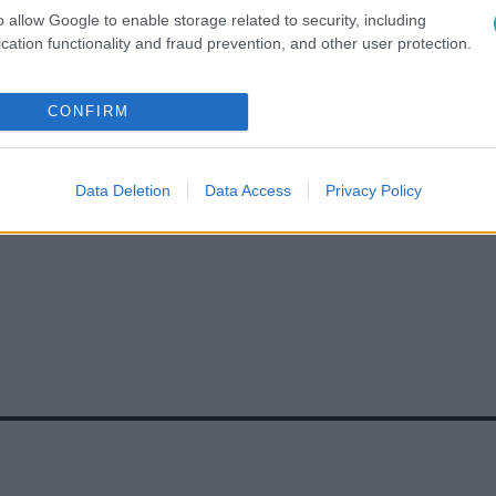
o allow Google to enable storage related to security, including
cation functionality and fraud prevention, and other user protection.
KÖZT
#
SOLTI ÁDÁM
#
SOLTI BERNI
#
GOMBOS KRISZTIÁN
IKTÓRIA
#
SZABÓ KITTI
#
OLÁH MARTIN
#
NÉMETH KRISTÓF
CONFIRM
Data Deletion
Data Access
Privacy Policy