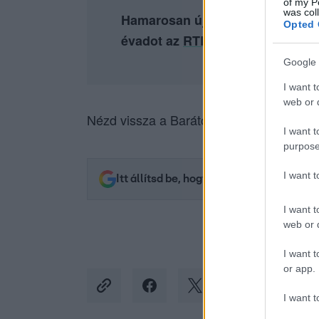
of my P
was col
Hamarosan új évaddal érkezik a
Opted 
évadot az
RTL+ Premiumon
és k
Google 
I want t
web or d
Nézd vissza a Barátok közt epizódjait a
I want t
purpose
I want 
Itt állítsd be, hogy az RTL.hu az elsők 
I want t
web or d
I want t
or app.
I want t