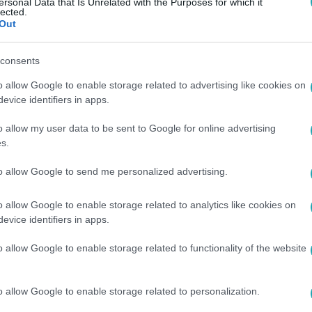
ersonal Data that Is Unrelated with the Purposes for which it
lected.
 Nyerő Páros! Streameld az összes eddigi
Out
észülj az új fordulatokra!
consents
o allow Google to enable storage related to advertising like cookies on
evice identifiers in apps.
z
RTL+-on
!
o allow my user data to be sent to Google for online advertising
s.
to allow Google to send me personalized advertising.
között legyen a Google-találatokban!
o allow Google to enable storage related to analytics like cookies on
evice identifiers in apps.
o allow Google to enable storage related to functionality of the website
o allow Google to enable storage related to personalization.