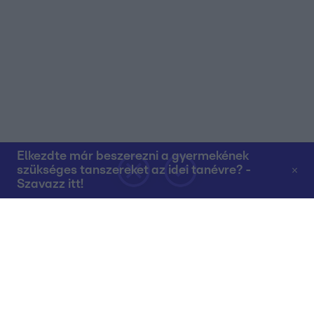
Elkezdte már beszerezni a gyermekének
szükséges tanszereket az idei tanévre? -
Szavazz itt!