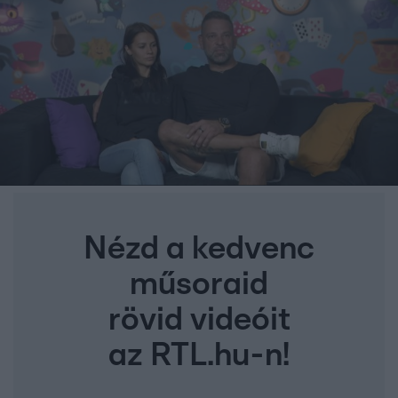
Nézd a kedvenc
műsoraid
rövid videóit
az RTL.hu-n!