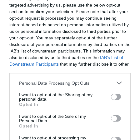
targeted advertising by us, please use the below opt-out
section to confirm your selection. Please note that after your
opt-out request is processed you may continue seeing
interest-based ads based on personal information utilized by
us or personal information disclosed to third parties prior to
your opt-out. You may separately opt-out of the further
Kövess minket, és értesülj a friss hírekről a
disclosure of your personal information by third parties on the
Facebookon is!
IAB’s list of downstream participants. This information may
also be disclosed by us to third parties on the
IAB’s List of
Downstream Participants
that may further disclose it to other
Követem
third parties.
Please note that this website/app uses one or more Google
Personal Data Processing Opt Outs
services and may gather and store information including but
not limited to your visit or usage behaviour. You may click to
I want to opt-out of the Sharing of my
personal data.
grant or deny consent to Google and its third-party tags to
Opted In
#
NYERŐ PÁROS
#
VIDEÓ
#
ADÁSRÉSZLETEK
#
JOE
use your data for below specified purposes in below Google
consent section.
I want to opt-out of the Sale of my
#
VASTAG CSABA
#
FESZÜLTSÉG
#
HANGULAT
Personal Data.
Opted In
#
HROVATIN CSENGE
#
BORÁROS GÁBOR
I want to opt-out of processing my
#
EXKLUZÍV INTERJÚ
#
ELŐZETES