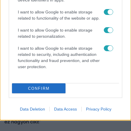
device identifiers in apps.
Horoszkóp
I want to allow Google to enable storage
Ennek a 3 csillagjegynek váratlan sikereket hozhat
related to functionality of the website or app.
a hét
I want to allow Google to enable storage
related to personalization.
I want to allow Google to enable storage
related to security, including authentication
functionality and fraud prevention, and other
user protection.
CONFIRM
Bulvár
Data Deletion
Data Access
Privacy Policy
A fiataloknak üzent Majka: „Hagyjátok ezt abba,
ez nagyon ciki!”