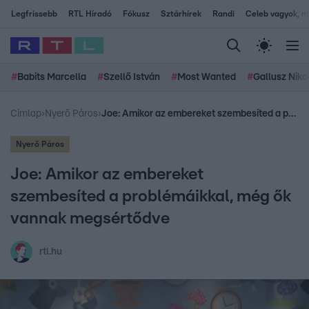
Legfrissebb
RTL Híradó
Fókusz
Sztárhírek
Randi
Celeb vagyok, me
#
Babits Marcella
#
Szellő István
#
Most Wanted
#
Gallusz Niko
Címlap
›
Nyerő Páros
›
Joe: Amikor az embereket szembesíted a problémáikkal, még ők vannak megsértődve
Nyerő Páros
Joe: Amikor az embereket
szembesíted a problémáikkal, még ők
vannak megsértődve
rtl.hu