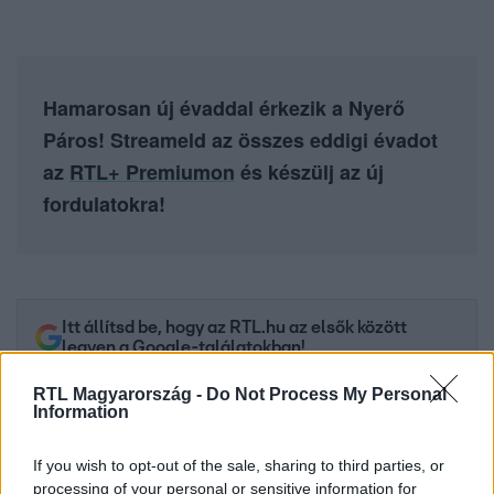
Hamarosan új évaddal érkezik a Nyerő
Páros! Streameld az összes eddigi évadot
az
RTL+ Premiumon
és készülj az új
fordulatokra!
Itt állítsd be, hogy az RTL.hu az elsők között
legyen a Google-találatokban!
RTL Magyarország -
Do Not Process My Personal
Information
If you wish to opt-out of the sale, sharing to third parties, or
processing of your personal or sensitive information for