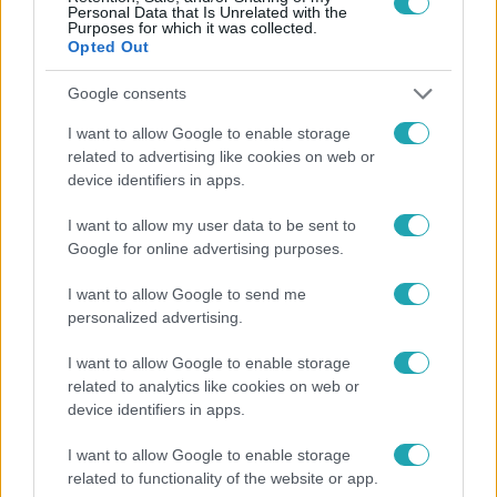
Personal Data that Is Unrelated with the
Purposes for which it was collected.
Opted Out
Népszerű
Google consents
I want to allow Google to enable storage
related to advertising like cookies on web or
device identifiers in apps.
13:37
I want to allow my user data to be sent to
Google for online advertising purposes.
I want to allow Google to send me
personalized advertising.
I want to allow Google to enable storage
related to analytics like cookies on web or
Reggeli
device identifiers in apps.
Öt gyereket neveltek fel közösen – szinte
I want to allow Google to enable storage
sosem mutatja meg férjét Ungár Anikó
related to functionality of the website or app.