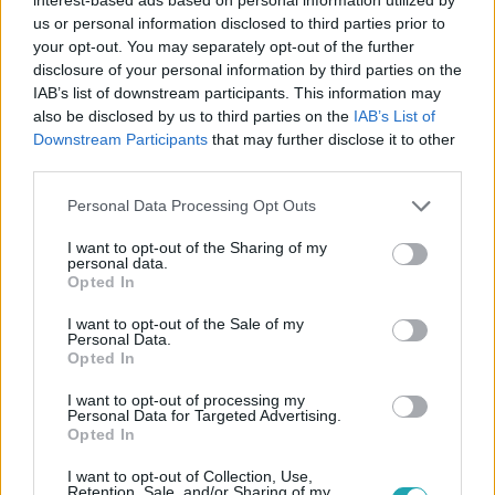
us or personal information disclosed to third parties prior to
your opt-out. You may separately opt-out of the further
Kövess minket, és értesülj a friss
disclosure of your personal information by third parties on the
IAB’s list of downstream participants. This information may
hírekről a Facebookon is!
also be disclosed by us to third parties on the
IAB’s List of
Downstream Participants
that may further disclose it to other
Követem
third parties.
Please note that this website/app uses one or more Google
Personal Data Processing Opt Outs
services and may gather and store information including but
not limited to your visit or usage behaviour. You may click to
I want to opt-out of the Sharing of my
personal data.
grant or deny consent to Google and its third-party tags to
Opted In
use your data for below specified purposes in below Google
#
NAGYVILÁG
#
MAX ALEXANDER
#
DIVAT
consent section.
I want to opt-out of the Sale of my
Personal Data.
#
DIVATTERVEZŐ
#
GUINESS REKORD
#
PÁRIZS
Opted In
#
NEW YORK
I want to opt-out of processing my
Personal Data for Targeted Advertising.
Opted In
I want to opt-out of Collection, Use,
Retention, Sale, and/or Sharing of my