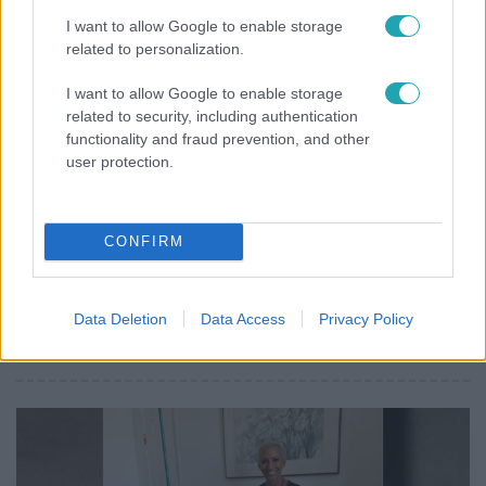
I want to allow Google to enable storage
related to personalization.
7:51
I want to allow Google to enable storage
related to security, including authentication
functionality and fraud prevention, and other
user protection.
CONFIRM
Fókusz
Megvan, kik váltják a fenyegetés miatt
Data Deletion
Data Access
Privacy Policy
visszalépő Majkát a SIC Feszten