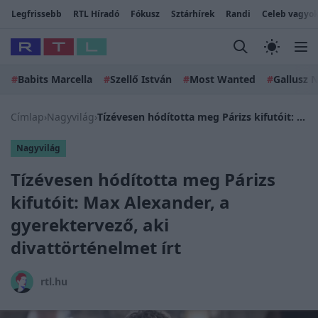
Legfrissebb
RTL Híradó
Fókusz
Sztárhírek
Randi
Celeb vagyok
#
Babits Marcella
#
Szellő István
#
Most Wanted
#
Gallusz N
Címlap
›
Nagyvilág
›
Tízévesen hódította meg Párizs kifutóit: Max Alexander, a gyerektervező, aki divattörténelmet írt
Nagyvilág
Tízévesen hódította meg Párizs
kifutóit: Max Alexander, a
gyerektervező, aki
divattörténelmet írt
rtl.hu