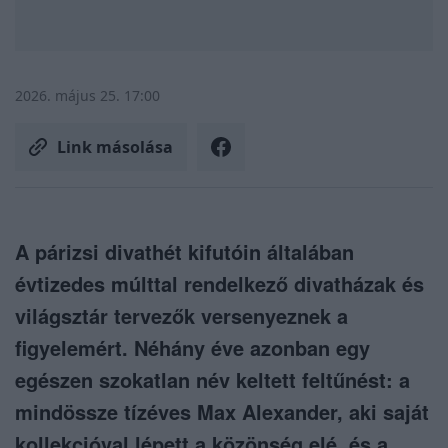
2026. május 25. 17:00
Link másolása
A párizsi divathét kifutóin általában
évtizedes múlttal rendelkező divatházak és
világsztár tervezők versenyeznek a
figyelemért. Néhány éve azonban egy
egészen szokatlan név keltett feltűnést: a
mindössze tízéves Max Alexander, aki saját
kollekcióval lépett a közönség elé, és a