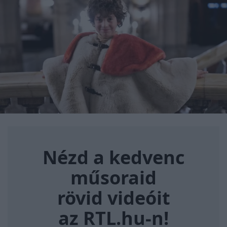
Nézd a kedvenc műsoraid rövi
Nézd a kedvenc
műsoraid
rövid videóit
az RTL.hu-n!