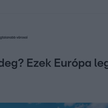
kolett
#
Időjárás
#
RTL műsor
#
Víz
#
Magyar Péter
#
Csillagjeg
gtalanabb városai
ideg? Ezek Európa l