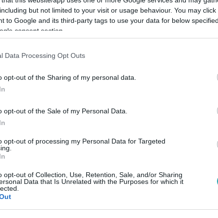
including but not limited to your visit or usage behaviour. You may click 
 to Google and its third-party tags to use your data for below specifi
ogle consent section.
l Data Processing Opt Outs
Link másolása
o opt-out of the Sharing of my personal data.
In
t a legkevésbé otthon a külföldiek? A
o opt-out of the Sale of my Personal Data.
lág legbarátságtalanabb városa meglepő
In
.
to opt-out of processing my Personal Data for Targeted
ing.
In
o opt-out of Collection, Use, Retention, Sale, and/or Sharing
ersonal Data that Is Unrelated with the Purposes for which it
lected.
Out
között legyen a Google-találatokban!