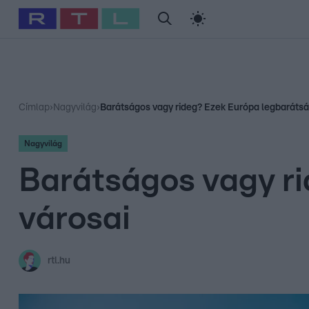
#
Babits Marcella
#
Szellő István
#
Most Wanted
#
Gallusz Ni
Címlap
›
Nagyvilág
›
Barátságos vagy rideg? Ezek Európa legbarátsá
Nagyvilág
Barátságos vagy r
városai
rtl.hu