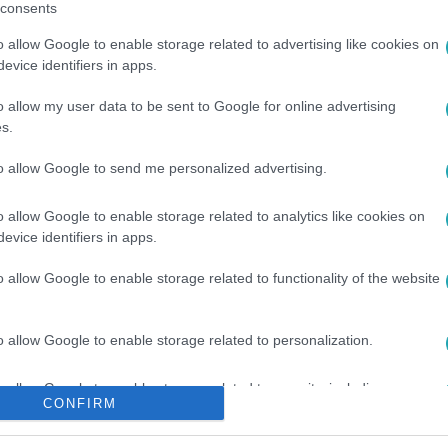
consents
o allow Google to enable storage related to advertising like cookies on
evice identifiers in apps.
o allow my user data to be sent to Google for online advertising
s.
to allow Google to send me personalized advertising.
o allow Google to enable storage related to analytics like cookies on
#
LEGBARÁTSÁGTALANABB VÁROSOK
#
HOL JÓ ÉLNI
evice identifiers in apps.
o allow Google to enable storage related to functionality of the website
o allow Google to enable storage related to personalization.
o allow Google to enable storage related to security, including
CONFIRM
cation functionality and fraud prevention, and other user protection.