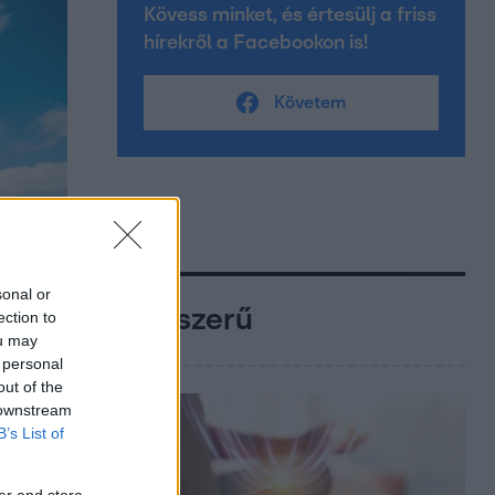
Kövess minket, és értesülj a friss
hírekről a Facebookon is!
Követem
sonal or
Népszerű
ection to
ou may
 personal
out of the
 downstream
B’s List of
er and store