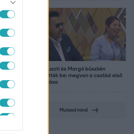
Bulvár
Bódi Guszti és Margó büszkén
jelentették be: megvan a család első
diplomása
Mutasd mind