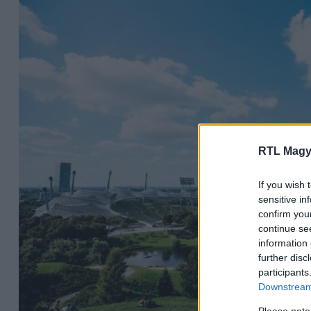
RTL Magy
If you wish 
sensitive in
confirm you
continue se
information 
further disc
participants
Downstream 
Please note