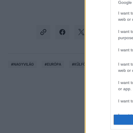
Google 
I want t
web or d
I want t
purpose
I want 
I want t
#
NAGYVILÁG
#
EURÓPA
#
KÜLFÖLDIEK TAPASZTALATAI
web or d
I want t
or app.
I want t
I want t
authenti