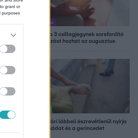
to grant or
ed purposes
Horoszkóp
Ennek a 3 csillagjegynek sorsfordító
találkozást hozhat az augusztus
Életmód
Ez a nyári lábbeli észrevétlenül nyírja
ki a bokádat és a gerincedet