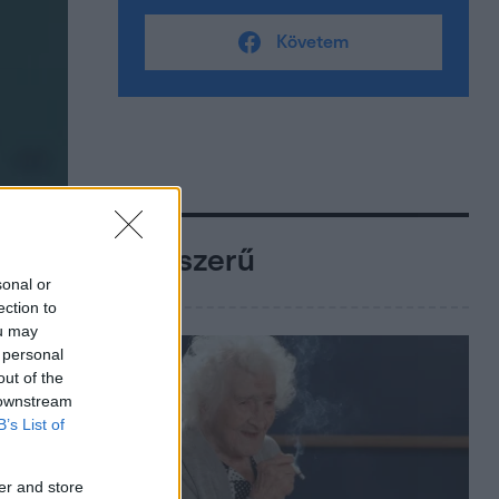
Követem
Népszerű
sonal or
ection to
ou may
 personal
out of the
 downstream
B’s List of
er and store