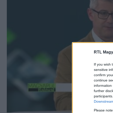
RTL Magy
If you wish 
sensitive in
confirm you
continue se
information 
further disc
participants
Downstream 
Please note