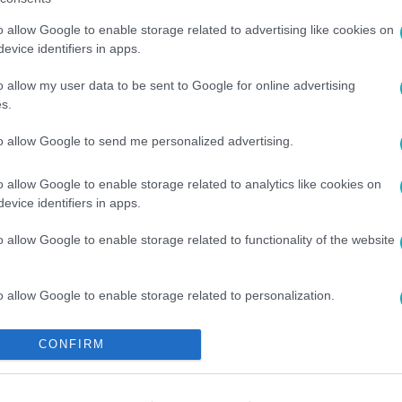
között legyen a Google-találatokban!
o allow Google to enable storage related to advertising like cookies on
evice identifiers in apps.
o allow my user data to be sent to Google for online advertising
s.
to allow Google to send me personalized advertising.
o allow Google to enable storage related to analytics like cookies on
evice identifiers in apps.
o allow Google to enable storage related to functionality of the website
#
VASÁRNAPI BOLTZÁR
#
NÉPSZAVAZÁS
#
SZABÁLY
#
KOR
o allow Google to enable storage related to personalization.
o allow Google to enable storage related to security, including
CONFIRM
cation functionality and fraud prevention, and other user protection.