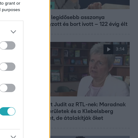
to grant or
Nagyvilág
ed purposes
A világ legidősebb asszonya
dohányzott és bort ivott – 122 évig élt
3:14
Híradó
Lannert Judit az RTL-nek: Maradnak
a tankerületek és a Klebelsberg
Központ, de átalakítják őket