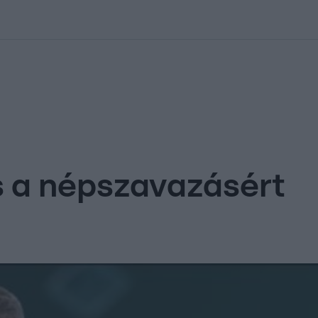
kolett
#
Időjárás
#
RTL műsor
#
Víz
#
Magyar Péter
#
Csillagjeg
s a népszavazásért