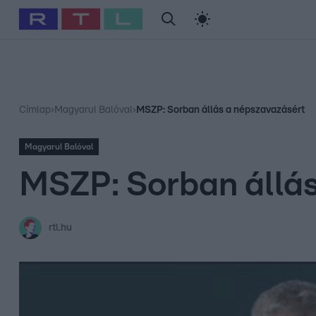
#
Babits Marcella
#
Szellő István
#
Most Wanted
#
Gallusz Ni
Címlap
›
Magyarul Balóval
›
MSZP: Sorban állás a népszavazásért
Magyarul Balóval
MSZP: Sorban állá
rtl.hu