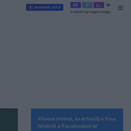
y
#
RTL+
#
Exek csatája 2026
#
Celeb vagyok, ments ki innen
#
H
Kövess minket, és értesülj a friss
hírekről a Facebookon is!