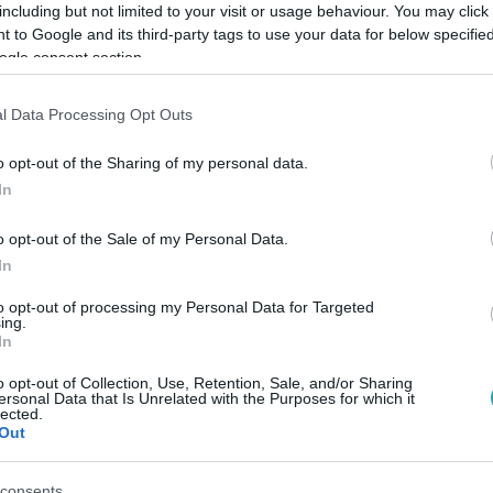
including but not limited to your visit or usage behaviour. You may click 
 to Google and its third-party tags to use your data for below specifi
ogle consent section.
Link másolása
l Data Processing Opt Outs
o opt-out of the Sharing of my personal data.
znapi téma lett a népszavazás
In
yögvenyelősen, időnként botrányok
o opt-out of the Sale of my Personal Data.
dosítani tervezi a népszavazásról szóló
In
ítás közvetlen előzménye, hogy február 23-
to opt-out of processing my Personal Data for Targeted
zták meg, hogy Nyakó István beadhassa az
ing.
In
ét arról, hogy – egyszerűsítve – vasárnap
o opt-out of Collection, Use, Retention, Sale, and/or Sharing
ersonal Data that Is Unrelated with the Purposes for which it
lected.
Out
consents