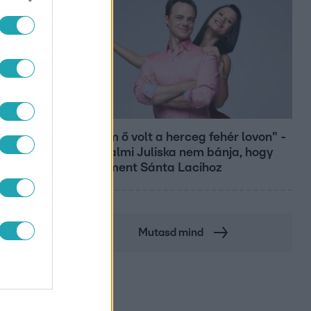
Bulvár
"Nekem ő volt a herceg fehér lovon" -
Széphalmi Juliska nem bánja, hogy
hozzáment Sánta Lacihoz
MÁNY
Mutasd mind