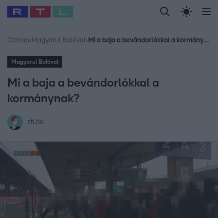
Legfrissebb
RTL Híradó
Fókusz
Sztárhírek
Randi
Celeb vagyok, me
#
Babits Marcella
#
Szellő István
#
Most Wanted
#
Gallusz Niko
Címlap
›
Magyarul Balóval
›
Mi a baja a bevándorlókkal a kormánynak?
Magyarul Balóval
Mi a baja a bevándorlókkal a
kormánynak?
rtl.hu