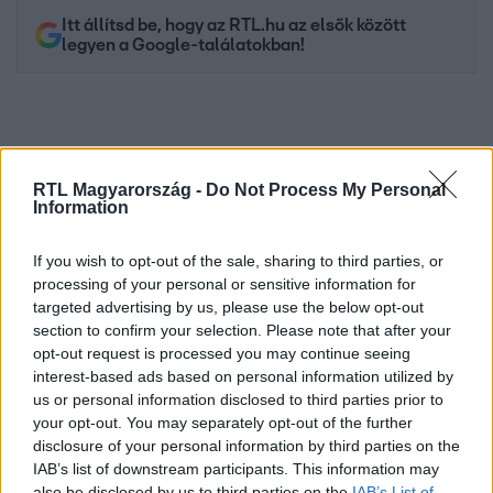
Itt állítsd be, hogy az RTL.hu az elsők között
legyen a Google-találatokban!
RTL Magyarország -
Do Not Process My Personal
Information
If you wish to opt-out of the sale, sharing to third parties, or
processing of your personal or sensitive information for
targeted advertising by us, please use the below opt-out
section to confirm your selection. Please note that after your
Kövess minket, és értesülj a friss hírekről a
opt-out request is processed you may continue seeing
Facebookon is!
interest-based ads based on personal information utilized by
us or personal information disclosed to third parties prior to
Követem
your opt-out. You may separately opt-out of the further
disclosure of your personal information by third parties on the
IAB’s list of downstream participants. This information may
also be disclosed by us to third parties on the
IAB’s List of