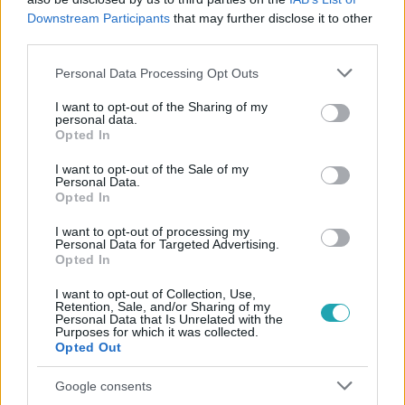
Downstream Participants
that may further disclose it to other
third parties.
#
MAGYARUL BALÓVAL
#
BEVÁNDORLÓK
Please note that this website/app uses one or more Google
Personal Data Processing Opt Outs
services and may gather and store information including but
#
ADÁSRÉSZLETEK
#
ELŐZETESEK
#
BEVÁNDORLÁS
not limited to your visit or usage behaviour. You may click to
I want to opt-out of the Sharing of my
personal data.
#
KORMÁNY
#
BANKRENDSZER
#
MÉDIAHÁBORÚ
grant or deny consent to Google and its third-party tags to
Opted In
use your data for below specified purposes in below Google
consent section.
I want to opt-out of the Sale of my
Personal Data.
Opted In
I want to opt-out of processing my
Personal Data for Targeted Advertising.
Opted In
Népszerű
I want to opt-out of Collection, Use,
Retention, Sale, and/or Sharing of my
Personal Data that Is Unrelated with the
Purposes for which it was collected.
Opted Out
Google consents