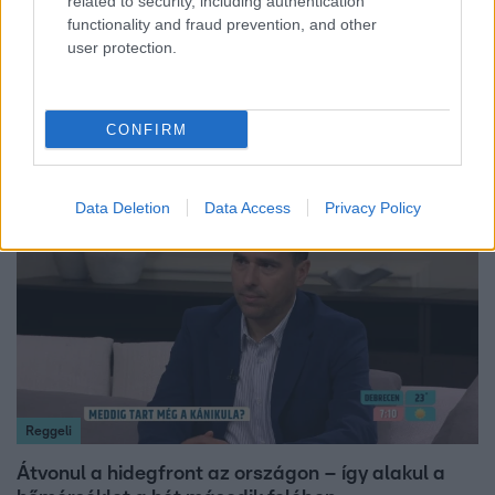
related to security, including authentication
functionality and fraud prevention, and other
user protection.
Reggeli
Öt gyereket neveltek fel közösen – szinte sosem
mutatja meg férjét Ungár Anikó
CONFIRM
Data Deletion
Data Access
Privacy Policy
6:12
Reggeli
Átvonul a hidegfront az országon – így alakul a