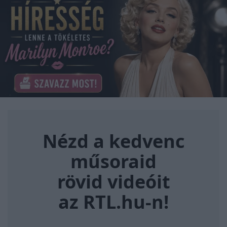
Nézd a kedvenc műsoraid rövi
Nézd a kedvenc
műsoraid
rövid videóit
az RTL.hu-n!