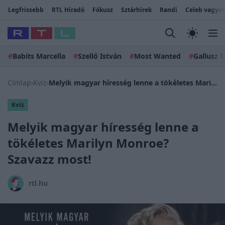
Legfrissebb
RTL Híradó
Fókusz
Sztárhírek
Randi
Celeb vagyok
#
Babits Marcella
#
Szellő István
#
Most Wanted
#
Gallusz N
Címlap
›
Kvíz
›
Melyik magyar híresség lenne a tökéletes Marilyn Monroe? Szavazz most!
Kvíz
Melyik magyar híresség lenne a
tökéletes Marilyn Monroe?
Szavazz most!
rtl.hu