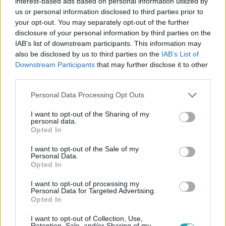
Kövess minket, és értesülj a friss
interest-based ads based on personal information utilized by
hírekről a Facebookon is!
us or personal information disclosed to third parties prior to
your opt-out. You may separately opt-out of the further
disclosure of your personal information by third parties on the
Követem
IAB’s list of downstream participants. This information may
also be disclosed by us to third parties on the
IAB’s List of
Downstream Participants
that may further disclose it to other
third parties.
Please note that this website/app uses one or more Google
Personal Data Processing Opt Outs
services and may gather and store information including but
#
KVÍZ
#
KÖLLŐ BABETT
#
KVÍZEK
not limited to your visit or usage behaviour. You may click to
I want to opt-out of the Sharing of my
personal data.
grant or deny consent to Google and its third-party tags to
#
MARILYN MONROE
#
LILU
#
SZAVAZÁS
Opted In
use your data for below specified purposes in below Google
#
MAGYAR CELEBEK
#
HASONMÁS
#
ISZAK ESZTI
consent section.
I want to opt-out of the Sale of my
Personal Data.
#
BALOGH EDINA
#
KOVÁCS PATRÍCIA
Opted In
#
KARDOS ESZTER
#
ZIMÁNY LINDA
I want to opt-out of processing my
Personal Data for Targeted Advertising.
Opted In
I want to opt-out of Collection, Use,
Retention, Sale, and/or Sharing of my