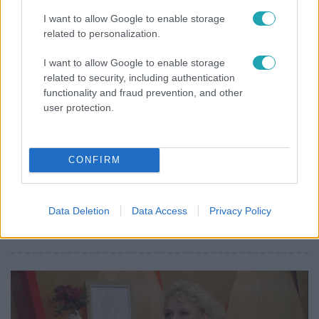
I want to allow Google to enable storage
related to personalization.
I want to allow Google to enable storage
related to security, including authentication
functionality and fraud prevention, and other
user protection.
CONFIRM
Életmód
Data Deletion
Data Access
Privacy Policy
Gyakori tévhit dől meg a ventilátorról – így
érdemes használni a fizikus szerint