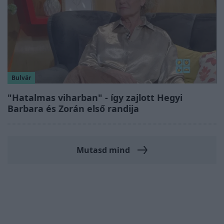
Bulvár
"Hatalmas viharban" - így zajlott Hegyi
Barbara és Zorán első randija
Mutasd mind