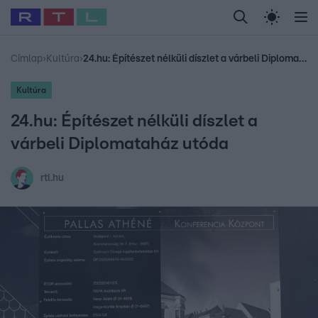
Legfrissebb
RTL Híradó
Fókusz
Sztárhírek
Randi
Celeb vagyok, me
#
Babits Marcella
#
Szellő István
#
Most Wanted
#
Gallusz Niko
Címlap
›
Kultúra
›
24.hu: Építészet nélküli díszlet a várbeli Diplomataház utóda
Kultúra
24.hu: Építészet nélküli díszlet a
várbeli Diplomataház utóda
rtl.hu