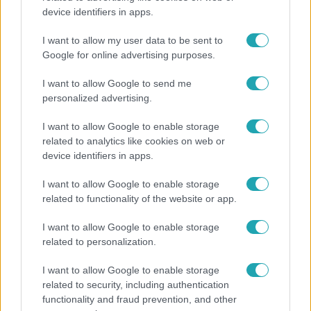
device identifiers in apps.
Ez a nyári lábbeli észrevétlenül nyírja ki a bokádat
és a gerincedet
I want to allow my user data to be sent to
Google for online advertising purposes.
I want to allow Google to send me
personalized advertising.
I want to allow Google to enable storage
related to analytics like cookies on web or
device identifiers in apps.
I want to allow Google to enable storage
related to functionality of the website or app.
I want to allow Google to enable storage
Bulvár
related to personalization.
"Nekem ő volt a herceg fehér lovon" - Széphalmi
I want to allow Google to enable storage
Juliska nem bánja, hogy hozzáment Sánta Lacihoz
related to security, including authentication
functionality and fraud prevention, and other