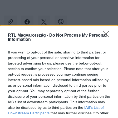
RTL Magyarország -
Do Not Process My Personal
Information
Kövess minket, és értesülj a friss hírekről a
If you wish to opt-out of the sale, sharing to third parties, or
Facebookon is!
processing of your personal or sensitive information for
targeted advertising by us, please use the below opt-out
Követem
section to confirm your selection. Please note that after your
opt-out request is processed you may continue seeing
interest-based ads based on personal information utilized by
us or personal information disclosed to third parties prior to
your opt-out. You may separately opt-out of the further
disclosure of your personal information by third parties on the
IAB’s list of downstream participants. This information may
#
KULTÚRA
#
ÉPÍTÉSZET
#
DIPLOMATAHÁZ
also be disclosed by us to third parties on the
IAB’s List of
#
DÍSZLET
Downstream Participants
that may further disclose it to other