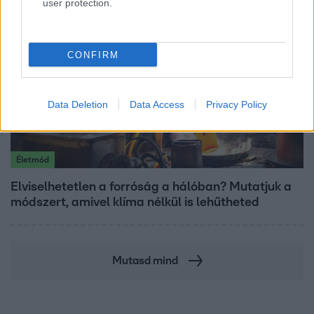
user protection.
CONFIRM
Data Deletion
Data Access
Privacy Policy
Életmód
Elviselhetetlen a forróság a hálóban? Mutatjuk a
módszert, amivel klíma nélkül is lehűtheted
Mutasd mind