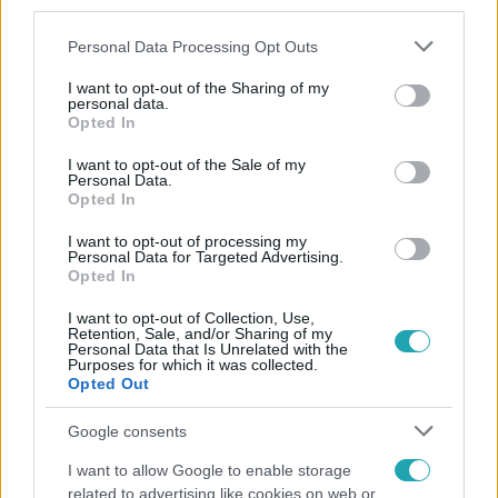
third parties.
Please note that this website/app uses one or more Google
Personal Data Processing Opt Outs
services and may gather and store information including but
not limited to your visit or usage behaviour. You may click to
I want to opt-out of the Sharing of my
personal data.
grant or deny consent to Google and its third-party tags to
Opted In
use your data for below specified purposes in below Google
consent section.
Népszerű
I want to opt-out of the Sale of my
Personal Data.
Opted In
I want to opt-out of processing my
Personal Data for Targeted Advertising.
Opted In
I want to opt-out of Collection, Use,
Retention, Sale, and/or Sharing of my
Personal Data that Is Unrelated with the
Purposes for which it was collected.
Opted Out
Google consents
I want to allow Google to enable storage
Életmód
related to advertising like cookies on web or