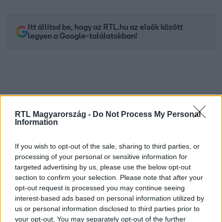
Itt állítsd be, hogy az RTL.hu az elsők között
legyen a Google-találatokban!
RTL Magyarország -
Do Not Process My Personal
Information
If you wish to opt-out of the sale, sharing to third parties, or
processing of your personal or sensitive information for
Kövess minket, és értesülj a friss hírekről a
targeted advertising by us, please use the below opt-out
section to confirm your selection. Please note that after your
Facebookon is!
opt-out request is processed you may continue seeing
interest-based ads based on personal information utilized by
Követem
us or personal information disclosed to third parties prior to
your opt-out. You may separately opt-out of the further