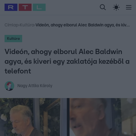
Legfrissebb
RTL Híradó
Fókusz
Sztárhírek
Randi
Celeb vagyok, me
#
Babits Marcella
#
Szellő István
#
Most Wanted
#
Gallusz Niko
Címlap
›
Kultúra
›
Videón, ahogy elborul Alec Baldwin agya, és kiveri egy zaklatója kezéből a telefont
Kultúra
Videón, ahogy elborul Alec Baldwin
agya, és kiveri egy zaklatója kezéből a
telefont
Nagy Attila Károly