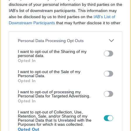
disclosure of your personal information by third parties on the
IAB’s list of downstream participants. This information may
also be disclosed by us to third parties on the
IAB’s List of
Downstream Participants
that may further disclose it to other
third parties.
#
KULTÚRA
#
ALEC BALDWIN
#
SZÍNÉSZ
#
HAMÁSZ
Please note that this website/app uses one or more Google
#
IZRAEL
#
AKTIVISTA
#
INCIDENS
#
NEW YORK
Personal Data Processing Opt Outs
services and may gather and store information including but
#
EGYESÜLT ÁLLAMOK
not limited to your visit or usage behaviour. You may click to
I want to opt-out of the Sharing of my
personal data.
grant or deny consent to Google and its third-party tags to
Opted In
use your data for below specified purposes in below Google
consent section.
I want to opt-out of the Sale of my
Personal Data.
Opted In
I want to opt-out of processing my
Personal Data for Targeted Advertising.
Népszerű
Opted In
I want to opt-out of Collection, Use,
Retention, Sale, and/or Sharing of my
Personal Data that Is Unrelated with the
Purposes for which it was collected.
Opted Out