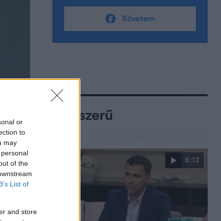
Követem
Népszerű
sonal or
ection to
ou may
 personal
6:12
out of the
 downstream
B’s List of
er and store