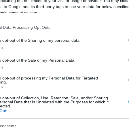
including but not limited to your visit or usage behaviour. You may click 
 to Google and its third-party tags to use your data for below specifi
ogle consent section.
Link másolása
l Data Processing Opt Outs
o opt-out of the Sharing of my personal data.
at mindenre a Les Arcs francia
In
o opt-out of the Sale of my Personal Data.
In
to opt-out of processing my Personal Data for Targeted
ing.
In
között legyen a Google-találatokban!
o opt-out of Collection, Use, Retention, Sale, and/or Sharing
ersonal Data that Is Unrelated with the Purposes for which it
lected.
Out
consents