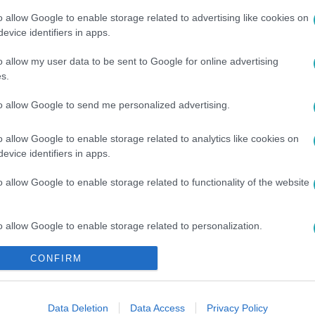
o allow Google to enable storage related to advertising like cookies on
evice identifiers in apps.
o allow my user data to be sent to Google for online advertising
s.
DENRE
#
DÍJ
#
FILMFESZTIVÁL
to allow Google to send me personalized advertising.
o allow Google to enable storage related to analytics like cookies on
evice identifiers in apps.
o allow Google to enable storage related to functionality of the website
o allow Google to enable storage related to personalization.
CONFIRM
o allow Google to enable storage related to security, including
cation functionality and fraud prevention, and other user protection.
Data Deletion
Data Access
Privacy Policy