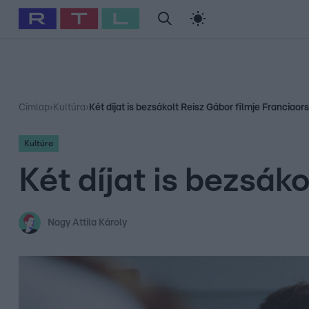
#
Babits Marcella
#
Szellő István
#
Most Wanted
#
Gallusz Ni
Címlap
›
Kultúra
›
Két díjat is bezsákolt Reisz Gábor filmje Franciao
Kultúra
Két díjat is bezsák
Nagy Attila Károly