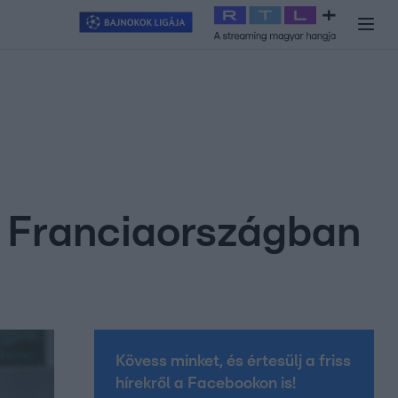
y
#
RTL+
#
Exek csatája 2026
#
Celeb vagyok, ments ki innen
#
H
je Franciaországban
Kövess minket, és értesülj a friss
hírekről a Facebookon is!