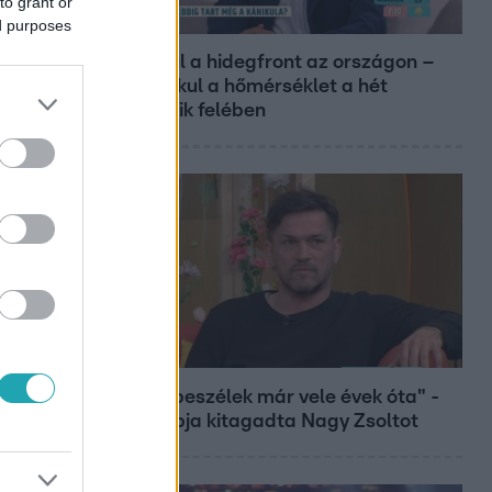
to grant or
Reggeli
ed purposes
Átvonul a hidegfront az országon –
így alakul a hőmérséklet a hét
második felében
Bulvár
"Nem beszélek már vele évek óta" -
Édesapja kitagadta Nagy Zsoltot