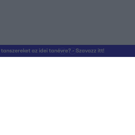
nszereket az idei tanévre? - Szavazz itt!
Kapcsolat
RTL Group Beszál
Magatartási Kó
az RTL+-on
Vállalati hírek
RTL Magyarorszá
Partneri Alapelv
Kvíz Adatvédelem