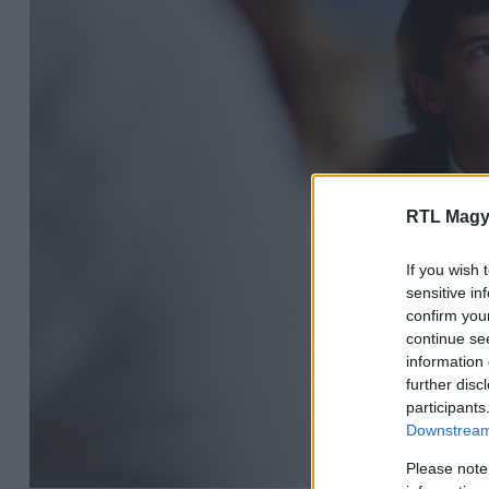
RTL Magy
If you wish 
sensitive in
confirm you
continue se
information 
further disc
participants
Downstream 
Please note