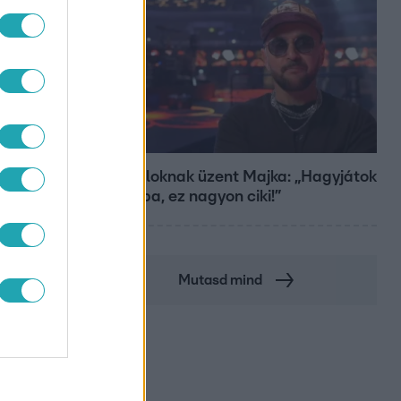
Bulvár
A fiataloknak üzent Majka: „Hagyjátok
ezt abba, ez nagyon ciki!”
Mutasd mind