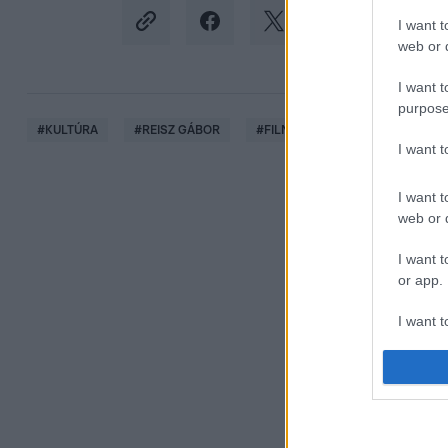
I want t
web or d
I want t
purpose
#
KULTÚRA
#
REISZ GÁBOR
#
FILM
#
MAGYARÁZAT MIN
I want 
I want t
web or d
I want t
or app.
I want t
I want t
authenti