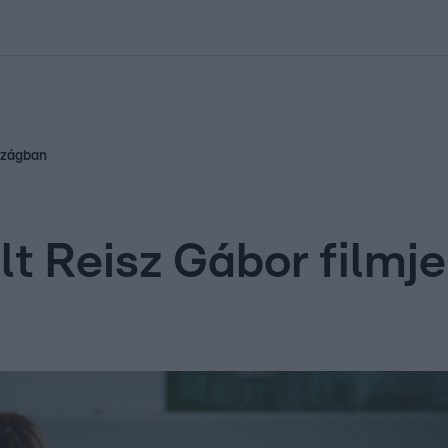
kolett
#
Időjárás
#
RTL műsor
#
Víz
#
Magyar Péter
#
Csillagjeg
rszágban
olt Reisz Gábor film